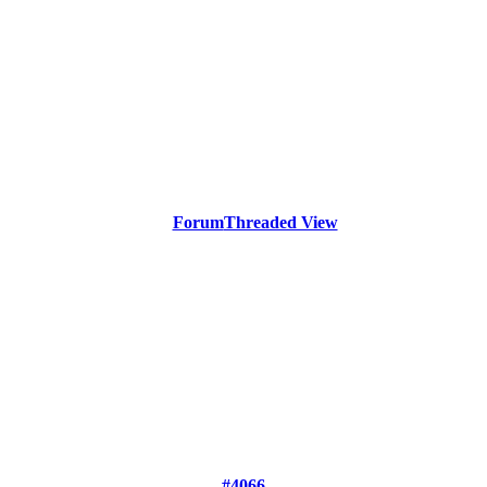
Forum
Threaded View
#4066