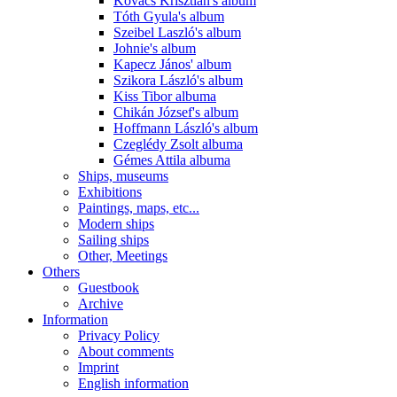
Kovács Krisztián's album
Tóth Gyula's album
Szeibel Laszló's album
Johnie's album
Kapecz János' album
Szikora László's album
Kiss Tibor albuma
Chikán József's album
Hoffmann László's album
Czeglédy Zsolt albuma
Gémes Attila albuma
Ships, museums
Exhibitions
Paintings, maps, etc...
Modern ships
Sailing ships
Other, Meetings
Others
Guestbook
Archive
Information
Privacy Policy
About comments
Imprint
English information