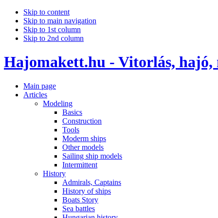
Skip to content
Skip to main navigation
Skip to 1st column
Skip to 2nd column
Hajomakett.hu - Vitorlás, hajó,
Main page
Articles
Modeling
Basics
Construction
Tools
Moderm ships
Other models
Sailing ship models
Intermittent
History
Admirals, Captains
History of ships
Boats Story
Sea battles
Hungarian history