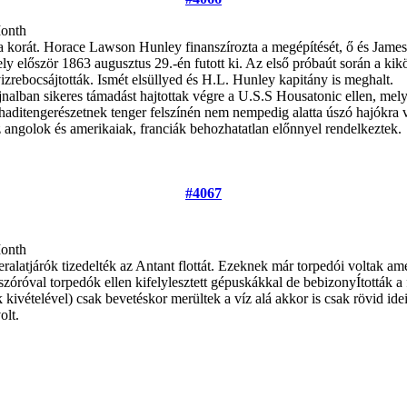
Month
e a korát. Horace Lawson Hunley finanszírozta a megépítését, ő és Jam
y először 1863 augusztus 29.-én futott ki. Az első próbaút során a kikö
izrebocsájtották. Ismét elsüllyed és H.L. Hunley kapitány is meghalt.
lban sikeres támadást hajtottak végre a U.S.S Housatonic ellen, melyet 
haditengerészetnek tenger felszínén nem nempedig alatta úszó hajókra va
az angolok és amerikaiak, franciák behozhatatlan előnnyel rendelkeztek.
#4067
Month
ralatjárók tizedelték az Antant flottát. Ezeknek már torpedói voltak ame
ószóróval torpedók ellen kifelylesztett gépuskákkal de bebizonyÍtották 
kivételével) csak bevetéskor merültek a víz alá akkor is csak rövid ide
olt.