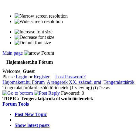
Main page
Forum
Hajomakett.hu Fórum
Welcome,
Guest
Please
Login
or
Register
.
Lost Password?
Hajomakett.hu Fórum
A tengerek XX. századi urai
Tengeralattjárók
Tengeralatjárókról szóló történetek (1 viewing)
(1) Guests
Favoured: 0
TOPIC:
Tengeralatjárókról szóló történetek
Forum Tools
Post New Topic
Show latest posts