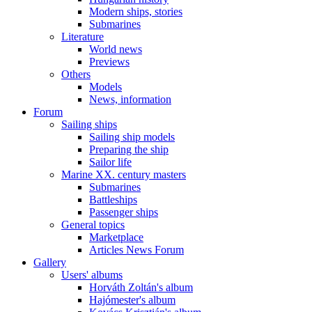
Modern ships, stories
Submarines
Literature
World news
Previews
Others
Models
News, information
Forum
Sailing ships
Sailing ship models
Preparing the ship
Sailor life
Marine XX. century masters
Submarines
Battleships
Passenger ships
General topics
Marketplace
Articles News Forum
Gallery
Users' albums
Horváth Zoltán's album
Hajómester's album