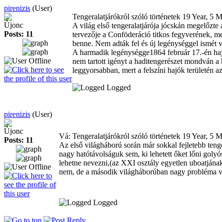
pirenizis
(User)
Tengeralatjárókról szóló történetek
19 Year, 5 
Újonc
A világ első tengeralatjárója jócskán megelőzt
Posts: 11
tervezője a Conföderáció titkos fegyverének, mel
benne. Nem adták fel és új legénységgel ismét v
A harmadik legénységge1864 február 17.-én hajna
nem tartott igényt a haditengerészet mondván a 
leggyorsabban, mert a felszíni hajók területén 
Logged
pirenizis
(User)
Újonc
Vá: Tengeralatjárókról szóló történetek
19 Year, 5 
Posts: 11
Az első világháború során már sokkal fejletebb tenge
nagy hatótávolságuk sem, ki lehetett őket lőni goly
lehetne nevezni,(az XXI osztály egyetlen uboatjának 
nem, de a második világháborúban nagy probléma v
Logged