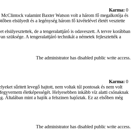
Karma:
0
es McClintock valamint Baxter Watson volt a három fő megalkotója és
tőben elsülyedt és a legénység három fő kivételével életét vesztette
elsülyesztettek, de a tengeralattjáró is odaveszett. A tervre korábban
n szüksége. A tengeralattjáró technikát a németek fejlesztették a
The administrator has disabled public write access.
Karma:
0
lyeket sűritett levegő hajtott, nem voltak túl pontosak és nem volt
a fegyvernem életképességét. Helyesebben inkább víz alatti csónaknak
ig. Általában mint a hajók a felszinen hajóztak. Ez az elsőben még
The administrator has disabled public write access.