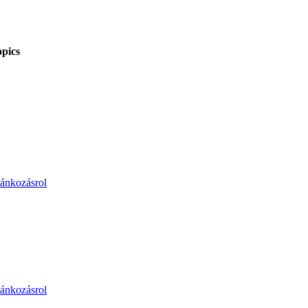
pics
lánkozásrol
lánkozásrol