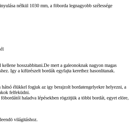
ör kinyulása nélkül 1030 mm, a föborda legnagyobb szélessége
él
 fel kellene hosszabbitani.De mert a galeonoknak nagyon magas
hez. Igy a kifürészelt bordák egyfajta kerethez hasonlitanak.
hátsó élükkel fogjuk az igy berajzolt bordatengelyekre helyezni, a
nkok felfeküdni.
 föbordától haladva lépésekben rögzitjük a többi bordát, egyet elöre,
leendö világitáshoz.