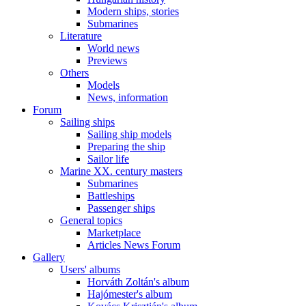
Modern ships, stories
Submarines
Literature
World news
Previews
Others
Models
News, information
Forum
Sailing ships
Sailing ship models
Preparing the ship
Sailor life
Marine XX. century masters
Submarines
Battleships
Passenger ships
General topics
Marketplace
Articles News Forum
Gallery
Users' albums
Horváth Zoltán's album
Hajómester's album