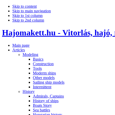
Skip to content
Skip to main navigation
Skip to 1st column
Skip to 2nd column
Hajomakett.hu - Vitorlás, hajó,
Main page
Articles
Modeling
Basics
Construction
Tools
Moderm ships
Other models
Sailing ship models
Intermittent
History
Admirals, Captains
History of ships
Boats Story
Sea battles
Hungarian history