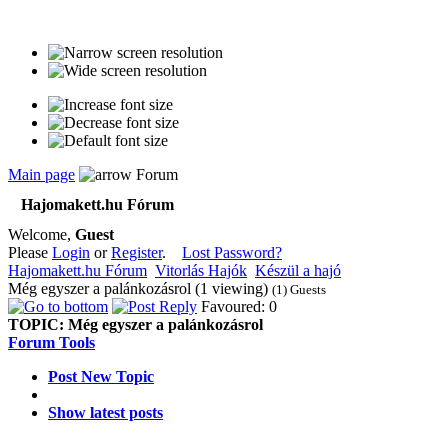
Main page
Forum
Hajomakett.hu Fórum
Welcome,
Guest
Please
Login
or
Register
.
Lost Password?
Hajomakett.hu Fórum
Vitorlás Hajók
Készül a hajó
Még egyszer a palánkozásrol (1 viewing)
(1) Guests
Favoured: 0
TOPIC:
Még egyszer a palánkozásrol
Forum Tools
Post New Topic
Show latest posts