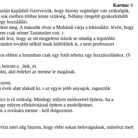
Karma:
6
s aztán kapásból észreveszik, hogy bizony segitségre van szükségük.
 de sok esetben többre lenne szükség. Néhány öregebb gyakorlottabb
egy hozzáállás.
ent meg. A második része a Mohánál várja a lektorálást. lévén, hogy
em csak német Tastaturám van. )
ó lesz, hogy az ott megjelenö irások se mindig a legutóbbi
inden további nélkül irnak külföldiek is, s nem professzori
nos ebben a forumban csak egy fotót tehetsz egy hozzászóláshoz. (S
 beirom a _link_et.
lni, akit érdekel az mentse le magának.
gozom.
évek alatt alakult ki, s az egyre jobb anyagok, ragasztók
cs is rá szükség. Mindegy milyen módszerrel épitesz, ha a
gy milyen effektivitással épitem a modelljeimet.
nek a rovására menne - kell dolgoznom.
részt mert alig hiszem, hogy ebbe sokan belevágnának, másrészt mert