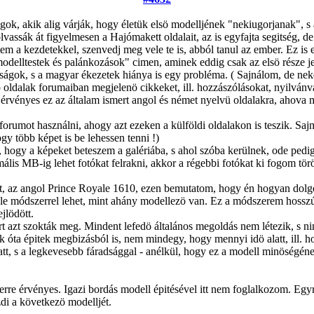
agok, akik alig várják, hogy életük elsö modelljének "nekiugorjanak", 
lvassák át figyelmesen a Hajómakett oldalait, az is egyfajta segitség,
m a kezdetekkel, szenvedj meg vele te is, abból tanul az ember. Ez is 
elltestek és palánkozások" cimen, aminek eddig csak az elsö része jel
ágok, s a magyar ékezetek hiánya is egy probléma. ( Sajnálom, de nek
dalak forumaiban megjelenö cikkeket, ill. hozzászólásokat, nyilvánval
 érvényes ez az általam ismert angol és német nyelvü oldalakra, ahova m
orumot használni, ahogy azt ezeken a külföldi oldalakon is teszik. Saj
y több képet is be lehessen tenni !)
, hogy a képeket beteszem a galériába, s ahol szóba kerülnek, ode pedig
lis MB-ig lehet fotókat felrakni, akkor a régebbi fotókat ki fogom törö
t, az angol Prince Royale 1610, ezen bemutatom, hogy én hogyan dol
éle módszerrel lehet, mint ahány modellezö van. Ez a módszerem hosszú 
jlödött.
azt szokták meg. Mindent lefedö általános megoldás nem létezik, s nin
óta épitek megbizásból is, nem mindegy, hogy mennyi idö alatt, ill. ho
latt, s a legkevesebb fáradsággal - anélkül, hogy ez a modell minöségé
rre érvényes. Igazi bordás modell épitésével itt nem foglalkozom. Egy
zdi a következö modelljét.