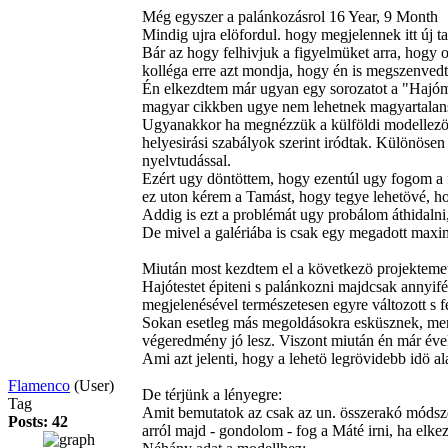
Még egyszer a palánkozásrol
16 Year, 9 Month
Mindig ujra elöfordul. hogy megjelennek itt új t
Bár az hogy felhivjuk a figyelmüket arra, hogy o
kolléga erre azt mondja, hogy én is megszenvedte
Én elkezdtem már ugyan egy sorozatot a "Hajómod
magyar cikkben ugye nem lehetnek magyartalans
Ugyanakkor ha megnézzük a külföldi modellezö ol
helyesirási szabályok szerint iródtak. Különösen
nyelvtudással.
Ezért ugy döntöttem, hogy ezentúl ugy fogom a f
ez uton kérem a Tamást, hogy tegye lehetövé, hog
Addig is ezt a problémát ugy probálom áthidalni
De mivel a galériába is csak egy megadott maximá
Miután most kezdtem el a következö projekteme
Hajótestet épiteni s palánkozni majdcsak annyif
megjelenésével természetesen egyre változott s fe
Sokan esetleg más megoldásokra esküsznek, mert 
végeredmény jó lesz. Viszont miután én már évek 
Ami azt jelenti, hogy a lehetö legrövidebb idö a
Flamenco
(User)
De térjünk a lényegre:
Tag
Amit bemutatok az csak az un. összerakó módsze
Posts: 42
arról majd - gondolom - fog a Máté irni, ha elke