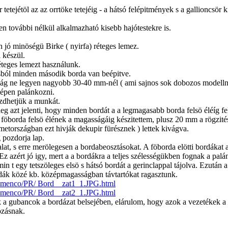
r tetejétöl az az orrtöke tetejéig - a hátsó felépitmények s a gallioncs
 további nélkül alkalmazható kisebb hajótestekre is.
n jó minöségü
Birke ( nyirfa) réteges lemez.
 készül.
teges lemezt használunk.
ásból minden második borda van beépitve.
ság ne legyen nagyobb 30-40 mm-nél ( ami sajnos sok dobozos modelln
zépen palánkozni.
zdhetjük a munkát.
ileg azt jelenti, hogy minden bordát a a legmagasabb borda felsö éléíg
 föborda felsö élének a magasságáig készitettem, plusz 20 mm a rögzités
metországban ezt hivják dekupir fürésznek ) lettek kivágva.
 pozdorja lap.
, s erre merölegesen a bordabeosztásokat. A föborda elötti bordákat a 
Ez azért jó igy, mert a a bordákra a teljes szélességükben fognak a palá
n t egy tetszöleges elsö s hátsó bordát a gerinclappal tájolva. Ezután a
ordák közé kb. középmagasságban távtartókat ragasztunk.
/Flamenco/PR/ Bord__zat1_1.JPG.html
/Flamenco/PR/ Bord__zat2_1.JPG.html
 a gubancok a bordázat belsejében, elárulom, hogy azok a vezetékek a 
ozásnak.