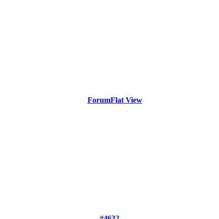
Forum
Flat View
#4632