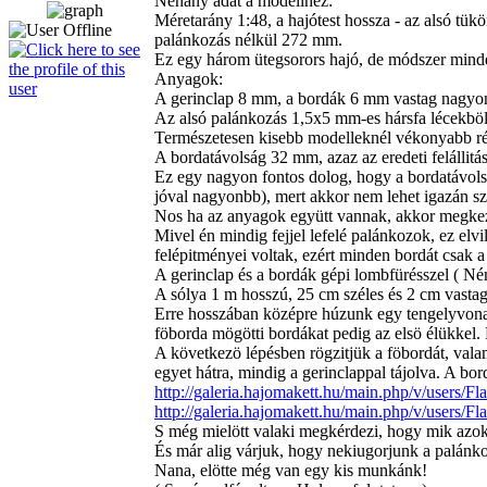
Néhány adat a modellhez:
Méretarány 1:48, a hajótest hossza - az alsó tükö
palánkozás nélkül 272 mm.
Ez egy három ütegsorors hajó, de módszer minden
Anyagok:
A gerinclap 8 mm, a bordák 6 mm vastag nagyo
Az alsó palánkozás 1,5x5 mm-es hársfa lécekböl
Természetesen kisebb modelleknél vékonyabb ré
A bordatávolság 32 mm, azaz az eredeti felállit
Ez egy nagyon fontos dolog, hogy a bordatávol
jóval nagyonbb), mert akkor nem lehet igazán s
Nos ha az anyagok együtt vannak, akkor megke
Mivel én mindig fejjel lefelé palánkozok, ez elv
felépitményei voltak, ezért minden bordát csak a
A gerinclap és a bordák gépi lombfürésszel ( Né
A sólya 1 m hosszú, 25 cm széles és 2 cm vastag
Erre hosszában középre húzunk egy tengelyvonalat
föborda mögötti bordákat pedig az elsö élükkel. 
A következö lépésben rögzitjük a föbordát, valami
egyet hátra, mindig a gerinclappal tájolva. A b
http://galeria.hajomakett.hu/main.php/v/users
http://galeria.hajomakett.hu/main.php/v/users
S még mielött valaki megkérdezi, hogy mik azok
És már alig várjuk, hogy nekiugorjunk a palánk
Nana, elötte még van egy kis munkánk!