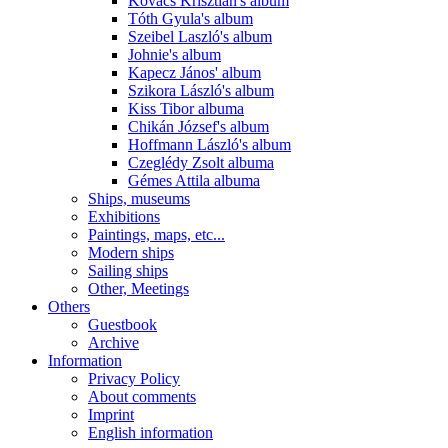
Kovács Krisztián's album
Tóth Gyula's album
Szeibel Laszló's album
Johnie's album
Kapecz János' album
Szikora László's album
Kiss Tibor albuma
Chikán József's album
Hoffmann László's album
Czeglédy Zsolt albuma
Gémes Attila albuma
Ships, museums
Exhibitions
Paintings, maps, etc...
Modern ships
Sailing ships
Other, Meetings
Others
Guestbook
Archive
Information
Privacy Policy
About comments
Imprint
English information