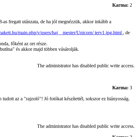
Karma:
2
8-as fregatt utánzata, de ha jól megnézzük, akkor inkább a
omakett.hu/main.php/v/users/haj__mester/Unicorn/ terv1.jpg.html
, de
nda, főként az orr része.
butítsa" és akkor majd többen vásárolják.
The administrator has disabled public write access.
Karma:
3
tudott az a "rajzoló"! Jó fotókat készítettél, sokszor ez hiányosság.
The administrator has disabled public write access.