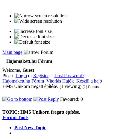
Main page
Forum
Hajomakett.hu Fórum
Welcome,
Guest
Please
Login
or
Register
.
Lost Password?
Hajomakett.hu Fórum
Vitorlás Hajók
Készül a hajó
HMS Unikorn fregatt építése. (1 viewing)
(1) Guests
Favoured: 0
TOPIC:
HMS Unikorn fregatt építése.
Forum Tools
Post New Topic