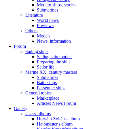
Modern ships, stories
Submarines
Literature
World news
Previews
Others
Models
News, information
Forum
Sailing ships
Sailing ship models
Preparing the ship
Sailor life
Marine XX. century masters
Submarines
Battleships
Passenger ships
General topics
Marketplace
Articles News Forum
Gallery
Users' albums
Horváth Zoltán's album
Hajómester's album