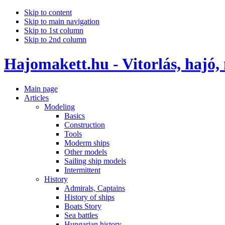
Skip to content
Skip to main navigation
Skip to 1st column
Skip to 2nd column
Hajomakett.hu - Vitorlás, hajó,
Main page
Articles
Modeling
Basics
Construction
Tools
Moderm ships
Other models
Sailing ship models
Intermittent
History
Admirals, Captains
History of ships
Boats Story
Sea battles
Hungarian history