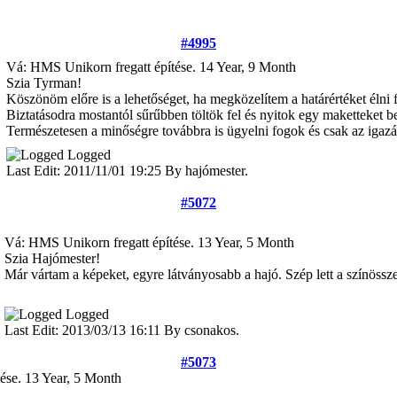
#4995
Vá: HMS Unikorn fregatt építése.
14 Year, 9 Month
Szia Tyrman!
Köszönöm előre is a lehetőséget, ha megközelítem a határértéket élni 
Biztatásodra mostantól sűrűbben töltök fel és nyitok egy maketteket b
Természetesen a minőségre továbbra is ügyelni fogok és csak az iga
Logged
Last Edit: 2011/11/01 19:25 By hajómester.
#5072
Vá: HMS Unikorn fregatt építése.
13 Year, 5 Month
Szia Hajómester!
Már vártam a képeket, egyre látványosabb a hajó. Szép lett a színösszeá
Logged
Last Edit: 2013/03/13 16:11 By csonakos.
#5073
tése.
13 Year, 5 Month