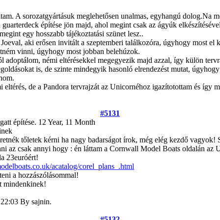
ltam. A sorozatgyártásuk meglehetősen unalmas, egyhangú dolog.Na meg
a guarterdeck építése jön majd, ahol megint csak az ágyúk elkészítésév
 megint egy hosszabb tájékoztatási szünet lesz..
oeval, aki erősen invitált a szeptemberi találkozóra, úgyhogy most el
retném vinni, úgyhogy most jobban belehúzok.
tól adoptálom, némi eltérésekkel megegyezik majd azzal, így külön tervr
dásokat is, de szinte mindegyik hasonló elrendezést mutat, úgyhogy k
lnom.
 eltérés, de a Pandora tervrajzát az Unicornéhoz igazítotottam és így 
#5131
att építése.
12 Year, 11 Month
inek
eretnék tőletek kérni ha nagy badarságot írok, még elég kezdő vagyok! 
i az csak annyi hogy : én láttam a Cornwall Model Boats oldalán az Uni
la 23euróért!
delboats.co.uk/acatalog/corel_plans_.html
teni a hozzászólásommal!
ét mindenkinek!
 22:03 By sajnin.
#5132