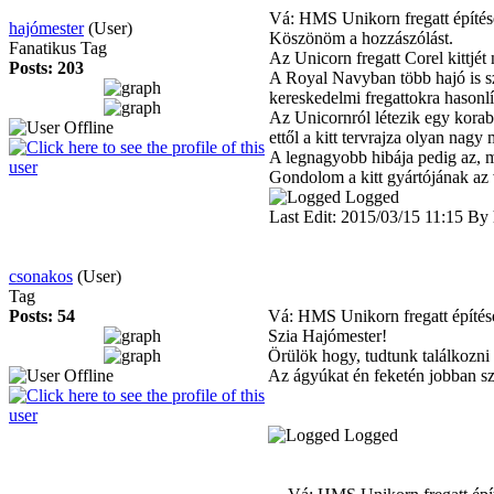
Vá: HMS Unikorn fregatt építé
hajómester
(User)
Köszönöm a hozzászólást.
Fanatikus Tag
Az Unicorn fregatt Corel kittjé
Posts: 203
A Royal Navyban több hajó is sze
kereskedelmi fregattokra hasonlí
Az Unicornról létezik egy korab
ettől a kitt tervrajza olyan nag
A legnagyobb hibája pedig az, mi
Gondolom a kitt gyártójának az v
Logged
Last Edit: 2015/03/15 11:15 By 
csonakos
(User)
Tag
Posts: 54
Vá: HMS Unikorn fregatt építés
Szia Hajómester!
Örülök hogy, tudtunk találkozni 
Az ágyúkat én feketén jobban sze
Logged