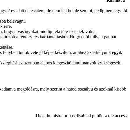
Karma:
2
y 2 év alatt elkészítem, de nem lett belőle semmi, pedig nem egy túl
sba belevágni.
k erre.
, hogy a vaságyukat mindig feketére festették volna.
artozott a rendszeres karbantartáshoz.Hogy ettől milyen patinát
etítése.
s fényben tudok vele jó képet készíteni, amihez az erkélyünk egyik
i.Az építéshez azonban alapos kiegészítő tanulmányok szükségesek,
dtam a megoldásra, mely szerint a hatod osztályú és azoknál kisebb
The administrator has disabled public write access.