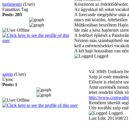
hajómester
(User)
Köszönöm az érdeklődésedet.
Fanatikus Tag
Az ágyukkal túl sokat vacako
Posts: 203
A forecastle megépítése után 
nincs mit közölni, feltehetően
Múltkorában beszéltem Hajós J
Ide már a kész hajótestet sze
A fedélzet építését a Pandorá
Néztem más számbajöhető megol
kell a méretezésekkel vacako
A két hajó hosszában van némi
Logged
Vá: HMS Unikorn freg
sajnin
(User)
Szép jó estét mindenk
Újonc
Először is elnézést sz
Posts: 1
Amit szeretnék mondan
lehet rendelni tőlük ró
http://www.cornwallmo
Remélem sikerült segí
Üdv további szép est
Logged
Last Edit: 2013/08/23