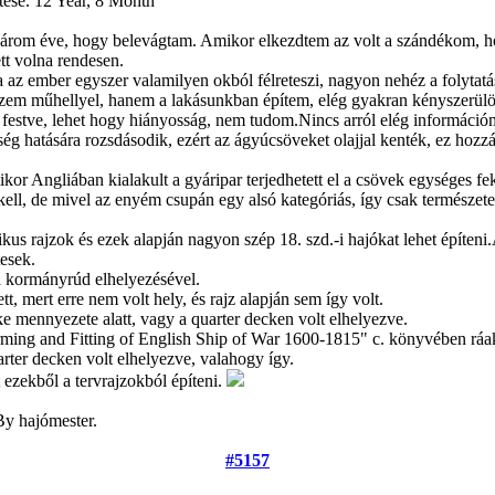
tése.
12 Year, 8 Month
három éve, hogy belevágtam. Amikor elkezdtem az volt a szándékom, hog
tt volna rendesen.
z ember egyszer valamilyen okból félreteszi, nagyon nehéz a folytatá
zem műhellyel, hanem a lakásunkban építem, elég gyakran kényszerülö
 festve, lehet hogy hiányosság, nem tudom.Nincs arról elég információm
g hatására rozsdásodik, ezért az ágyúcsöveket olajjal kenték, ez hozzát
kor Angliában kialakult a gyáripar terjedhetett el a csövek egységes fek
ell, de mivel az enyém csupán egy alsó kategóriás, így csak természete
kus rajzok és ezek alapján nagyon szép 18. szd.-i hajókat lehet építen
tesek.
a kormányrúd elhelyezésével.
t, mert erre nem volt hely, és rajz alapján sem így volt.
e mennyezete alatt, vagy a quarter decken volt elhelyezve.
ing and Fitting of English Ship of War 1600-1815" c. könyvében ráaka
rter decken volt elhelyezve, valahogy így.
ezekből a tervrajzokból építeni.
By hajómester.
#5157