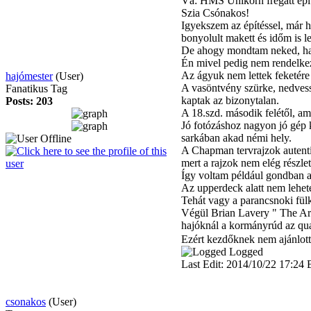
Vá: HMS Unikorn fregatt épí
Szia Csónakos!
Igyekszem az építéssel, már 
bonyolult makett és időm is le
De ahogy mondtam neked, ha a
Én mivel pedig nem rendelke
Az ágyuk nem lettek feketére
hajómester
(User)
A vasöntvény szürke, nedvessé
Fanatikus Tag
kaptak az bizonytalan.
Posts: 203
A 18.szd. második felétől, ami
Jó fotózáshoz nagyon jó gép k
sarkában akad némi hely.
A Chapman tervrajzok autenti
mert a rajzok nem elég részle
Így voltam például gondban 
Az upperdeck alatt nem lehetet
Tehát vagy a parancsnoki fülk
Végül Brian Lavery " The Arm
hajóknál a kormányrúd az qua
Ezért kezdőknek nem ajánlott 
Logged
Last Edit: 2014/10/22 17:24 
csonakos
(User)