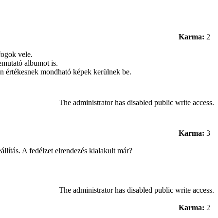
Karma:
2
fogok vele.
emutató albumot is.
zán értékesnek mondható képek kerülnek be.
The administrator has disabled public write access.
Karma:
3
llítás. A fedélzet elrendezés kialakult már?
The administrator has disabled public write access.
Karma:
2