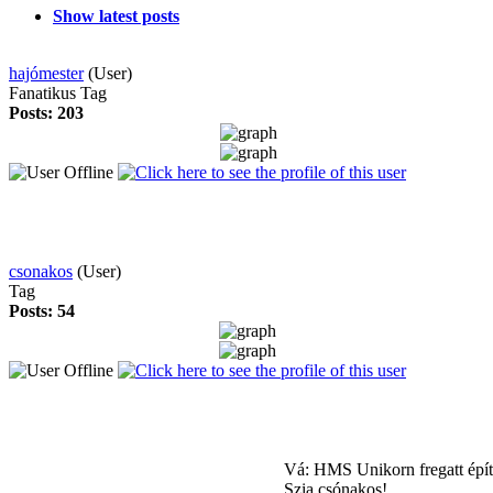
Show latest posts
hajómester
(User)
Fanatikus Tag
Posts: 203
csonakos
(User)
Tag
Posts: 54
Vá: HMS Unikorn fregatt épí
Szia csónakos!