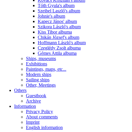
Kovács Krisztián's album
Tóth Gyula's album
Szeibel Laszló's album
Johnie's album
Kapecz János' album
Szikora László's album
Kiss Tibor albuma
Chikán József's album
Hoffmann László's album
Czeglédy Zsolt albuma
Gémes Attila albuma
Ships, museums
Exhibitions
Paintings, maps, etc...
Modern ships
Sailing ships
Other, Meetings
Others
Guestbook
Archive
Information
Privacy Policy
About comments
Imprint
English information