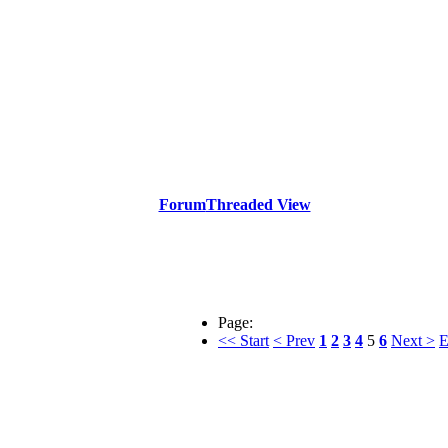
Forum
Threaded View
Page:
<< Start
< Prev
1
2
3
4
5
6
Next >
E