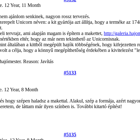
se.
12 Year, 11 Month
t nem ajánlom senkinek, nagyon rossz tervezés.
repelt Unicorn néven: a kit gyártója azt állítja, hogy a terméke az 174
t.
eli tervrajz, ami alapján magam is építem a makettet,
http://galeria.haj
y mértékben eltér, hogy az már nem tekinthető az Unicornisnak.
nt általában a kittből megépült hajók többségének, hogy kifejezetten ro
olt a célja, hogy a könnyű megépíthetőség érdekében a kivitelezést "le
hajómester. Reason: Javítás
#5133
e.
12 Year, 8 Month
és hogy szépen haladsz a makettal. Alakul, szép a formája, azért nagyon 
retem, de láttam már ilyen színben is. További kitartó építést!
#5135