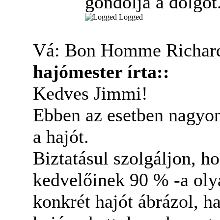
gondolja a dolgot
Logged
Vá: Bon Homme Richard
hajómester írta::
Kedves Jimmi!
Ebben az esetben nagyon
a hajót.
Biztatásul szolgáljon, h
kedvelőinek 90 % -a olya
konkrét hajót ábrázol, h