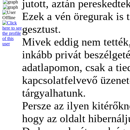
jutott, aztán pereskedte
Ezek a vén öregurak is
gesztust.
Mivek eddig nem tették
inkább privát beszélget
adatlapomon, csak a tie
kapcsolatfelvevő üzenet
tárgyalhatunk.
Persze az ilyen kitérőkn
hogy az oldalt hibernálj