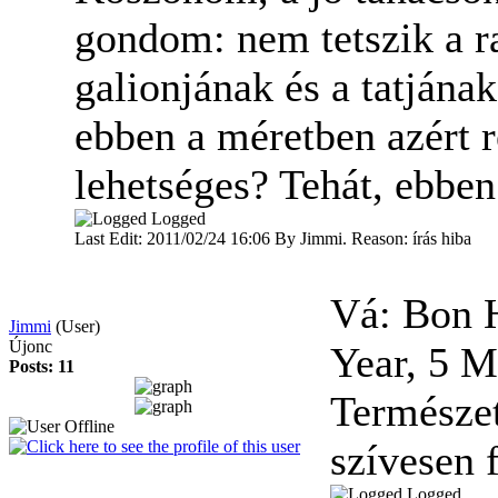
gondom: nem tetszik a ra
galionjának és a tatján
ebben a méretben azért r
lehetséges? Tehát, ebben
Logged
Last Edit: 2011/02/24 16:06 By Jimmi. Reason: írás hiba
Vá: Bon 
Jimmi
(User)
Újonc
Year, 5 
Posts: 11
Természe
szívesen 
Logged