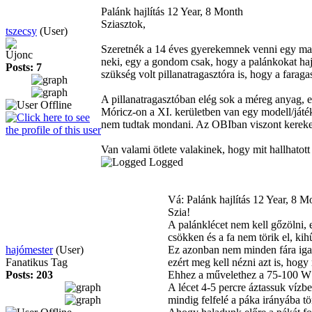
Palánk hajlítás
12 Year, 8 Month
Sziasztok,
tszecsy
(User)
Szeretnék a 14 éves gyerekemnek venni egy make
Újonc
neki, egy a gondom csak, hogy a palánkokat haj
Posts: 7
szükség volt pillanatragasztóra is, hogy a fara
A pillanatragasztóban elég sok a méreg anyag,
Móricz-on a XI. kerületben van egy modell/játé
nem tudtak mondani. Az OBIban viszont kereked
Van valami ötlete valakinek, hogy mit hallhatot
Logged
Vá: Palánk hajlítás
12 Year, 8 M
Szia!
A palánklécet nem kell gőzölni, e
csökken és a fa nem törik el, kih
hajómester
(User)
Ez azonban nem minden fára igaz
Fanatikus Tag
ezért meg kell nézni azt is, hogy
Posts: 203
Ehhez a művelethez a 75-100 W t
A lécet 4-5 percre áztassuk vízbe
mindig felfelé a páka irányába tö