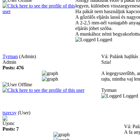
Ahogy haladunk előre a pákát fol
legyen, különben visszaegyenese
Ha pákát nem használjuk kapcsolj
A gőzölős eljárás lassú és nagyon
A 2-2,5 mm-nél vastagabb anyagot
eljárás jöhet szóba.
A munkához némi begyakorlottság
Logged
Tyrman
(Admin)
Vá: Palánk hajlítás
Admin
Szia!
Posts: 476
A legegyszerűbb, am
rajta, mintha vaj le
Tyrman
Logged
tszecsy
(User)
Újonc
Vá: Pal
Posts: 7
A fa an