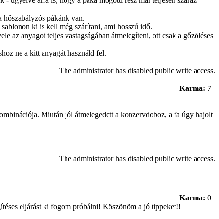
- ügyelve arra is, hogy a páka mögötti rész már teljesen száraz
ha hőszabályzós pákánk van.
 sablonon ki is kell még szárítani, ami hosszú idő.
le az anyagot teljes vastagságában átmelegíteni, ott csak a gőzöléses
oz ne a kitt anyagát használd fel.
The administrator has disabled public write access.
Karma:
7
mbinációja. Miután jól átmelegedett a konzervdoboz, a fa úgy hajolt
The administrator has disabled public write access.
Karma:
0
téses eljárást ki fogom próbálni! Köszönöm a jó tippeket!!