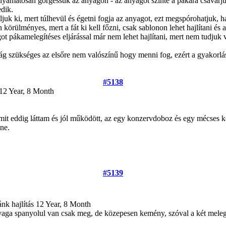
yamatosan görgessük az anyagon - az anyagot szinte a pákára csavarjuk 
dik.
uk ki, mert túlhevül és égetni fogja az anyagot, ezt megspórohatjuk, 
 körülményes, mert a fát ki kell főzni, csak sablonon lehet hajlítani és a
 pákamelegítéses eljárással már nem lehet hajlítani, mert nem tudjuk ve
 szükséges az elsőre nem valószínű hogy menni fog, ezért a gyakorlásh
#5138
12 Year, 8 Month
it eddig láttam és jól működött, az egy konzervdoboz és egy mécses ko
nne.
#5139
ánk hajlítás
12 Year, 8 Month
yaga spanyolul van csak meg, de közepesen kemény, szóval a két melegí