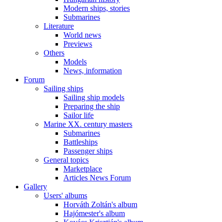
Modern ships, stories
Submarines
Literature
World news
Previews
Others
Models
News, information
Forum
Sailing ships
Sailing ship models
Preparing the ship
Sailor life
Marine XX. century masters
Submarines
Battleships
Passenger ships
General topics
Marketplace
Articles News Forum
Gallery
Users' albums
Horváth Zoltán's album
Hajómester's album