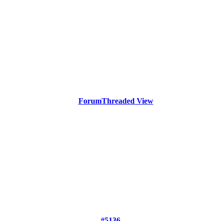
Forum
Threaded View
#5136