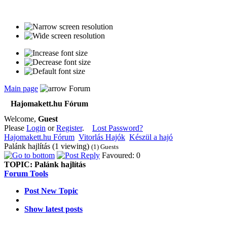
Main page
Forum
Hajomakett.hu Fórum
Welcome,
Guest
Please
Login
or
Register
.
Lost Password?
Hajomakett.hu Fórum
Vitorlás Hajók
Készül a hajó
Palánk hajlítás (1 viewing)
(1) Guests
Favoured: 0
TOPIC:
Palánk hajlítás
Forum Tools
Post New Topic
Show latest posts