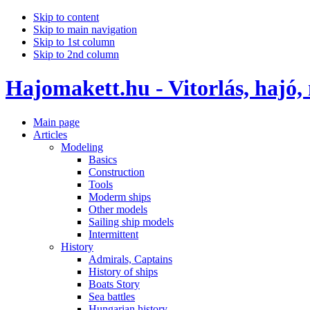
Skip to content
Skip to main navigation
Skip to 1st column
Skip to 2nd column
Hajomakett.hu - Vitorlás, hajó,
Main page
Articles
Modeling
Basics
Construction
Tools
Moderm ships
Other models
Sailing ship models
Intermittent
History
Admirals, Captains
History of ships
Boats Story
Sea battles
Hungarian history