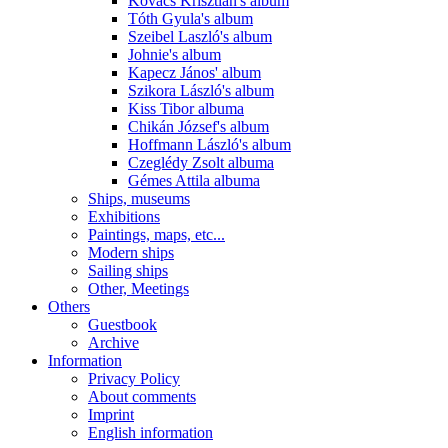
Kovács Krisztián's album
Tóth Gyula's album
Szeibel Laszló's album
Johnie's album
Kapecz János' album
Szikora László's album
Kiss Tibor albuma
Chikán József's album
Hoffmann László's album
Czeglédy Zsolt albuma
Gémes Attila albuma
Ships, museums
Exhibitions
Paintings, maps, etc...
Modern ships
Sailing ships
Other, Meetings
Others
Guestbook
Archive
Information
Privacy Policy
About comments
Imprint
English information