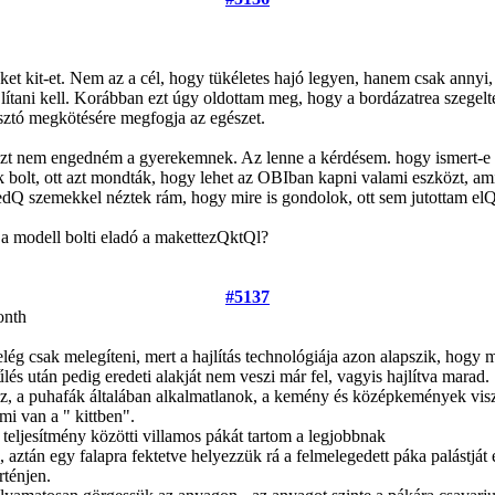
t kit-et. Nem az a cél, hogy tükéletes hajó legyen, hanem csak annyi,
lítani kell. Korábban ezt úgy oldottam meg, hogy a bordázatrea szegelt
gasztó megkötésére megfogja az egészet.
 ezt nem engedném a gyerekemnek. Az lenne a kérdésem. hogy ismert-e 
k bolt, ott azt mondták, hogy lehet az OBIban kapni valami eszközt, am
Q szemekkel néztek rám, hogy mire is gondolok, ott sem jutottam el
t a modell bolti eladó a makettezQktQl?
#5137
onth
lég csak melegíteni, mert a hajlítás technológiája azon alapszik, hogy me
űlés után pedig eredeti alakját nem veszi már fel, vagyis hajlítva marad.
, a puhafák általában alkalmatlanok, a kemény és középkemények visz
 mi van a " kittben".
eljesítmény közötti villamos pákát tartom a legjobbnak
, aztán egy falapra fektetve helyezzük rá a felmelegedett páka palástját
rténjen.