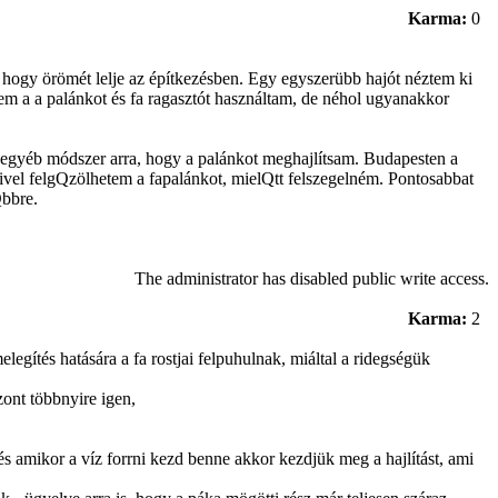
Karma:
0
 hogy örömét lelje az építkezésben. Egy egyszerübb hajót néztem ki
em a a palánkot és fa ragasztót használtam, de néhol ugyanakkor
egyéb módszer arra, hogy a palánkot meghajlítsam. Budapesten a
ivel felgQzölhetem a fapalánkot, mielQtt felszegelném. Pontosabbat
Qbbre.
The administrator has disabled public write access.
Karma:
2
legítés hatására a fa rostjai felpuhulnak, miáltal a ridegségük
ont többnyire igen,
 és amikor a víz forrni kezd benne akkor kezdjük meg a hajlítást, ami