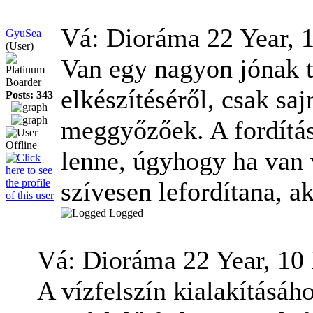
Vá: Dioráma
22 Year, 
GyuSea
(User)
Van egy nagyon jónak t
Platinum
Boarder
elkészítéséről, csak sa
Posts: 343
meggyőzőek. A fordítás
lenne, úgyhogy ha van v
szívesen lefordítana, a
Logged
Vá: Dioráma
22 Year, 10
A vízfelszín kialakításáh