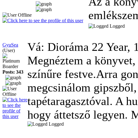
Az a köny
emlékszem
Logged
Vá: Dioráma
22 Year,
GyuSea
(User)
Megnéztem a könyvet, o
Platinum
Boarder
színűre festve.Arra go
Posts: 343
megcsinálom gipszből,
tapétaragasztóval. A h
hogy áttetsző legyen.
Logged