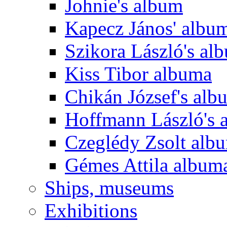
Johnie's album
Kapecz János' albu
Szikora László's al
Kiss Tibor albuma
Chikán József's alb
Hoffmann László's 
Czeglédy Zsolt alb
Gémes Attila album
Ships, museums
Exhibitions