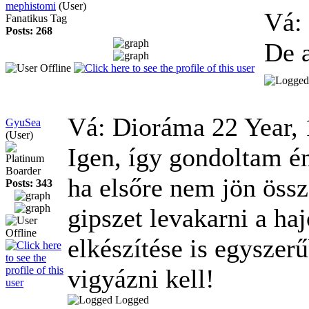
mephistomi
(User)
Vá:
Fanatikus Tag
Posts: 268
De a
Vá: Dioráma
22 Year,
GyuSea
(User)
Igen, így gondoltam én
Platinum
Boarder
ha elsőre nem jön össz
Posts: 343
gipszet levakarni a ha
elkészítése is egyszer
vigyázni kell!
Logged