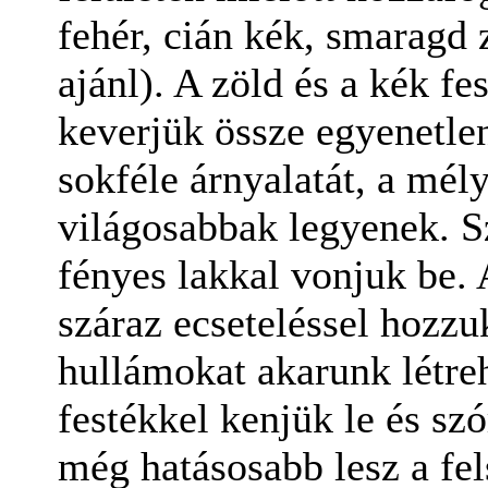
fehér, cián kék, smaragd z
ajánl). A zöld és a kék fe
keverjük össze egyenetle
sokféle árnyalatát, a mé
világosabbak legyenek. Sz
fényes lakkal vonjuk be. 
száraz ecseteléssel hozzu
hullámokat akarunk létre
festékkel kenjük le és sz
még hatásosabb lesz a fe