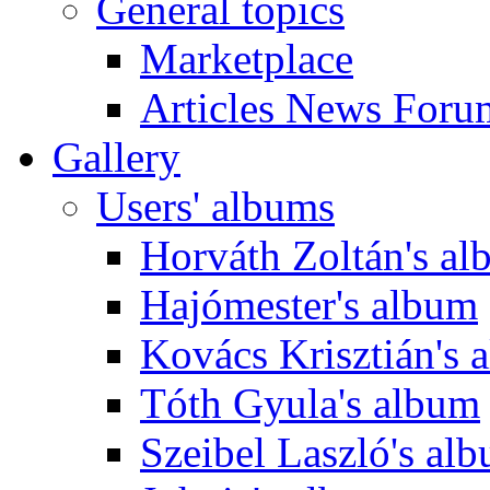
General topics
Marketplace
Articles News Foru
Gallery
Users' albums
Horváth Zoltán's a
Hajómester's album
Kovács Krisztián's 
Tóth Gyula's album
Szeibel Laszló's al