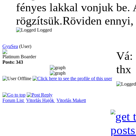
fényes lakkal vonjuk be. 
rögzítsük.Röviden ennyi, 
Logged
GyuSea
(User)
Vá:
Platinum Boarder
Posts: 343
thx
Forum List
Vitorlás Hajók
Vitorlás Makett