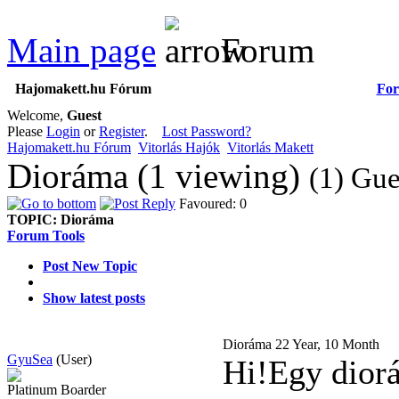
Main page
Forum
Hajomakett.hu Fórum
Fo
Welcome,
Guest
Please
Login
or
Register
.
Lost Password?
Hajomakett.hu Fórum
Vitorlás Hajók
Vitorlás Makett
Dioráma (1 viewing)
(1) Gue
Favoured: 0
TOPIC:
Dioráma
Forum Tools
Post New Topic
Show latest posts
Dioráma
22 Year, 10 Month
GyuSea
(User)
Hi!Egy diorá
Platinum Boarder