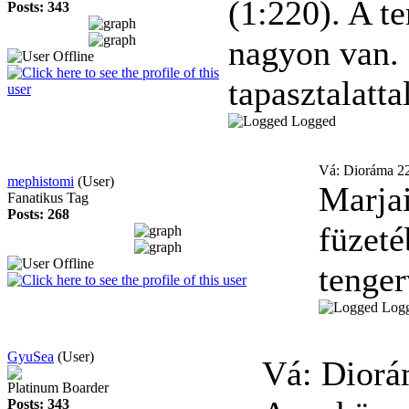
(1:220). A t
Posts: 343
nagyon van. 
tapasztalatta
Logged
Vá: Dioráma
2
mephistomi
(User)
Marjai
Fanatikus Tag
Posts: 268
füzeté
tenger
Log
GyuSea
(User)
Vá: Dior
Platinum Boarder
Posts: 343