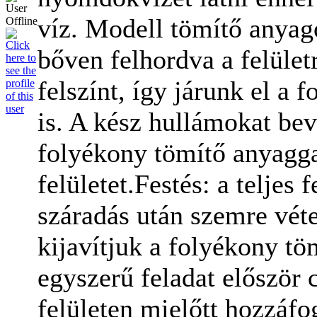
víz. Modell tömítő anyag
bőven felhordva a felület
felszínt, így járunk el a 
is. A kész hullámokat be
folyékony tömítő anyagga
felületet.Festés: a teljes
száradás után szemre véte
kijavítjuk a folyékony tö
egyszerű feladat először
felületen mielőtt hozzáfo