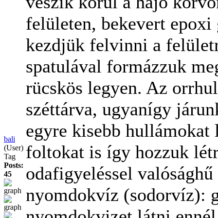
veszik körül a hajó körvo
felületen, bekevert epox
kezdjük felvinni a felüle
spatulával formázzuk meg (
rücskös legyen. Az orrhu
széttárva, ugyanígy járunk
egyre kisebb hullámokat l
bali
foltokat is így hozzuk lé
(User)
Tag
Posts:
odafigyeléssel valósághű
45
nyomdokvíz (sodorvíz): g
nyomdokvizet látni ennél 