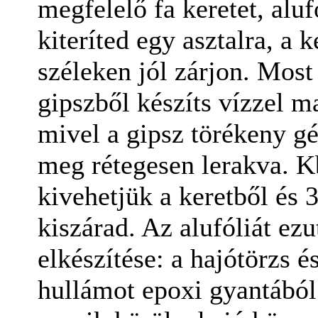
megfelelő fa keretet, alu
kiteríted egy asztalra, a 
széleken jól zárjon. Most
gipszből készíts vízzel ma
mivel a gipsz törékeny gé
meg rétegesen lerakva. K
kivehetjük a keretből és 
kiszárad. Az alufóliát ez
elkészítése: a hajótörzs 
hullámot epoxi gyantából