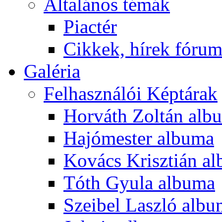
Általános témák
Piactér
Cikkek, hírek fóru
Galéria
Felhasználói Képtárak
Horváth Zoltán alb
Hajómester albuma
Kovács Krisztián a
Tóth Gyula albuma
Szeibel Laszló alb