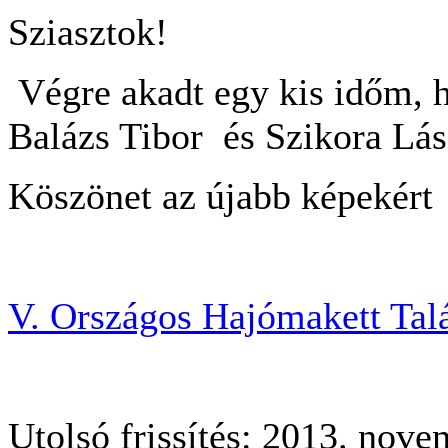
Sziasztok!
Végre akadt egy kis időm, h
Balázs Tibor és Szikora Lász
Köszönet az újabb képekért
V. Országos Hajómakett Tal
Utolsó frissítés: 2013. nov