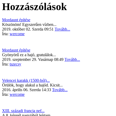
Hozzászólások
Mordaunt építése
Köszönöm! Egyszerűen vízben...
2019. október 02. Szerda 09:51
Tovább...
Írta:
wercome
Mordaunt építése
Gyönyörű ez a hajó, gratulálok...
2019. szeptember 29. Vasárnap 08:49
Tovább...
Írta:
tszecsy
Velencei karakk (1500-ból)...
Örülök, hogy alakul a hajód. Kicsit...
2016. április 06. Szerda 14:33
Tovább...
Írta:
wercome
XIII. századi francia nef...
A 8. képnél nagyjából leírtam.