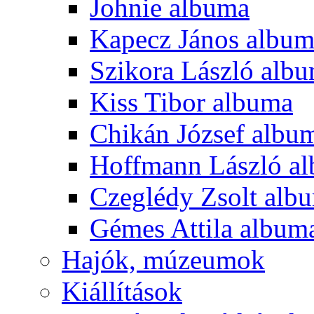
Johnie albuma
Kapecz János albu
Szikora László alb
Kiss Tibor albuma
Chikán József albu
Hoffmann László a
Czeglédy Zsolt alb
Gémes Attila album
Hajók, múzeumok
Kiállítások