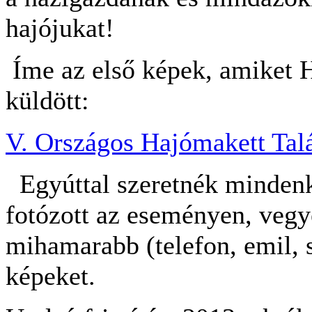
hajójukat!
Íme az első képek, amiket H
küldött:
V. Országos Hajómakett Tal
Egyúttal szeretnék mindenk
fotózott az eseményen, vegy
mihamarabb (telefon, emil, sk
képeket.