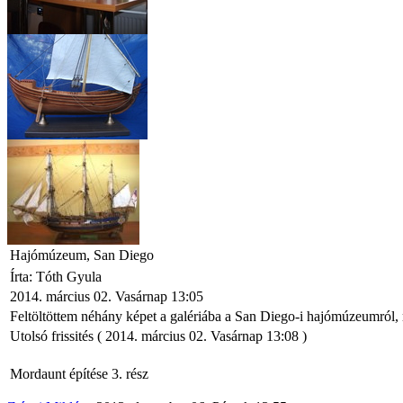
építése.
HMS
A
Unikorn
nápolyi
fregatt
építése.
galleas
Török
András
A yassi
(Némó)
Legújabb
adai
hajója
hajó
Némó
Hajómúzeum, San Diego
yassi adai
Peregrine
hajójának
Írta: Tóth Gyula
ismertetése.
Galley
2014. március 02. Vasárnap 13:05
Feltöltöttem néhány képet a galériába a San Diego-i hajómúzeumról
A Peregrine
Utolsó frissités ( 2014. március 02. Vasárnap 13:08 )
Galley
feljavított
Mordaunt építése 3. rész
kittje
Gatewaytől