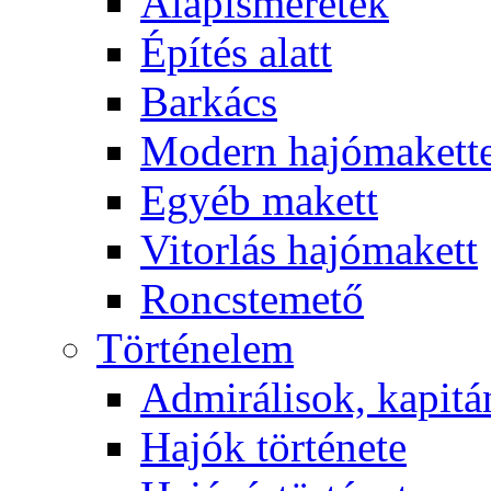
Alapismeretek
Építés alatt
Barkács
Modern hajómakett
Egyéb makett
Vitorlás hajómakett
Roncstemető
Történelem
Admirálisok, kapit
Hajók története