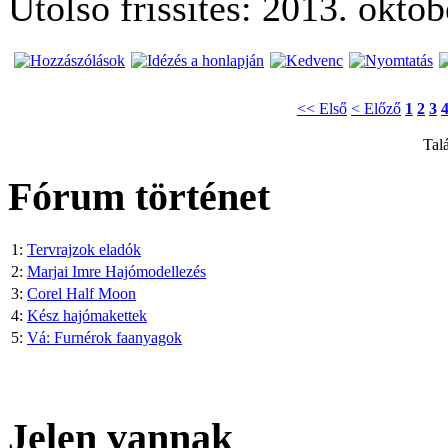
Utolsó frissítés: 2013. októ
<< Első
< Előző
1
2
3
Talá
Fórum történet
1:
Tervrajzok eladók
2:
Marjai Imre Hajómodellezés
3:
Corel Half Moon
4:
Kész hajómakettek
5:
Vá: Furnérok faanyagok
Jelen vannak