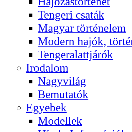
Hajózástörténet
Tengeri csaták
Magyar történelem
Modern hajók, törté
Tengeralattjárók
Irodalom
Nagyvilág
Bemutatók
Egyebek
Modellek