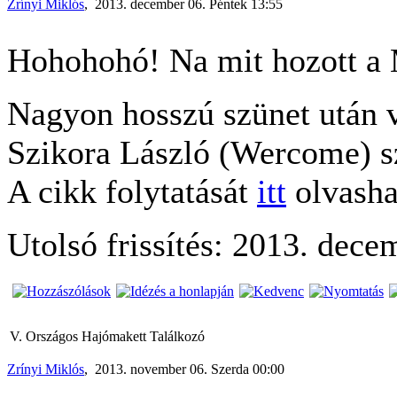
Zrínyi Miklós
, 2013. december 06. Péntek 13:55
Hohohohó! Na mit hozott a 
Nagyon hosszú szünet után 
Szikora László (Wercome) 
A cikk folytatását
itt
olvasha
Utolsó frissítés: 2013. dece
V. Országos Hajómakett Találkozó
Zrínyi Miklós
, 2013. november 06. Szerda 00:00