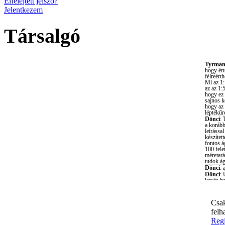
Elfelejtett jelszó?
Jelentkezem
Társalgó
Csak
felh
Regi