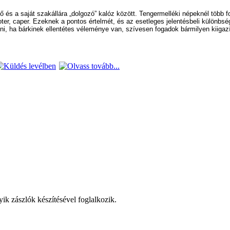
és a saját szakállára „dolgozó” kalóz között. Tengermelléki népeknél több
ebooter, caper. Ezeknek a pontos értelmét, és az esetleges jelentésbeli különb
, ha bárkinek ellentétes véleménye van, szívesen fogadok bármilyen kiigazí
yik zászlók készítésével foglalkozik.