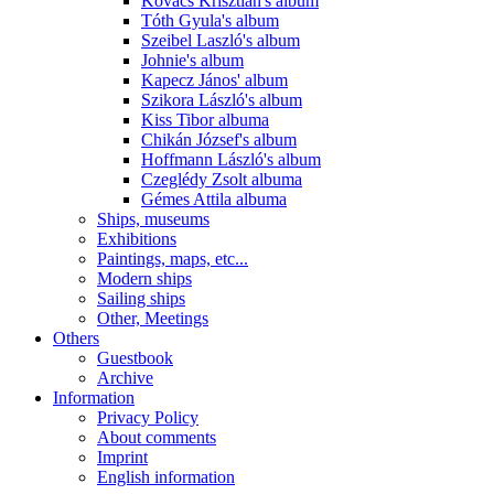
Kovács Krisztián's album
Tóth Gyula's album
Szeibel Laszló's album
Johnie's album
Kapecz János' album
Szikora László's album
Kiss Tibor albuma
Chikán József's album
Hoffmann László's album
Czeglédy Zsolt albuma
Gémes Attila albuma
Ships, museums
Exhibitions
Paintings, maps, etc...
Modern ships
Sailing ships
Other, Meetings
Others
Guestbook
Archive
Information
Privacy Policy
About comments
Imprint
English information