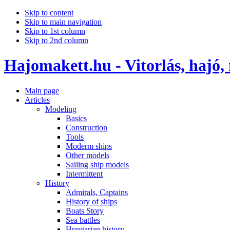
Skip to content
Skip to main navigation
Skip to 1st column
Skip to 2nd column
Hajomakett.hu - Vitorlás, hajó,
Main page
Articles
Modeling
Basics
Construction
Tools
Moderm ships
Other models
Sailing ship models
Intermittent
History
Admirals, Captains
History of ships
Boats Story
Sea battles
Hungarian history