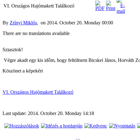
Peregrine
Click
VI. Országos Hajómakett Találkozó
Galley
here to
view
A Peregrine
content.
By
Zrínyi Miklós
, on 2014. October 20. Monday 00:00
Galley
feljavított
There are no translations available
kittje
Gatewaytől
Sziasztok!
Végre akadt egy kis időm, hogy feltöltsem Bicskei János, Horváth Zol
Köszönet a képekért
VI. Országos Hajómakett Találkozó
Last update: 2014. October 20. Monday 14:18