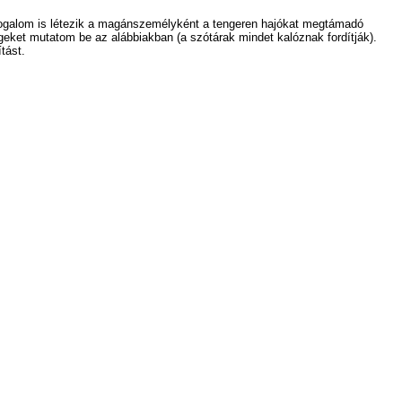
 fogalom is létezik a magánszemélyként a tengeren hajókat megtámadó
ségeket mutatom be az alábbiakban (a szótárak mindet kalóznak fordítják).
tást.