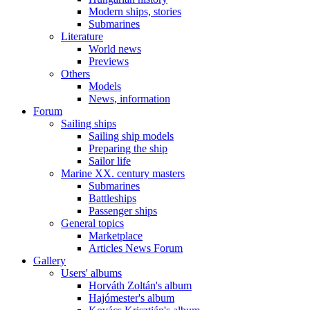
Modern ships, stories
Submarines
Literature
World news
Previews
Others
Models
News, information
Forum
Sailing ships
Sailing ship models
Preparing the ship
Sailor life
Marine XX. century masters
Submarines
Battleships
Passenger ships
General topics
Marketplace
Articles News Forum
Gallery
Users' albums
Horváth Zoltán's album
Hajómester's album