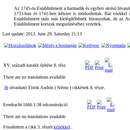
Az
1745-ös
Establishment
a harmadik
és egyben utolsó hivata
1733-ban
és 1741-ben
kétszer is
módosítottak.
B
ár
ezekkel
Establishment után
már kielégítőbbnek bizonyultak,
de
az Ad
Establishment
korszak
megszűnéséhez
vezettek.
Last update: 2013. June 29. Saturday 21:13
XV. századi karakk építése 8. rész
There are no translations available
Itt
olvasható Török András ( Némo ) cikkének 8. része.
Eendracht 1666 1:38 rekonstrukció
There are no translations available
Frissítettem a cikk 3. részét
képekkel
.