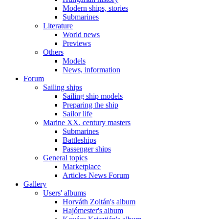
Modern ships, stories
Submarines
Literature
World news
Previews
Others
Models
News, information
Forum
Sailing ships
Sailing ship models
Preparing the ship
Sailor life
Marine XX. century masters
Submarines
Battleships
Passenger ships
General topics
Marketplace
Articles News Forum
Gallery
Users' albums
Horváth Zoltán's album
Hajómester's album