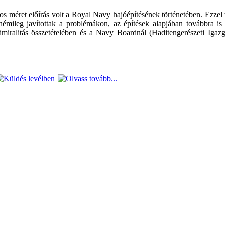
los méret
előírás
volt
a
Royal Navy hajóépítésének történetében
.
Ezzel 
némileg
javítottak
a problémákon, az építések alapjában továbbra is
miralitás összetételében
és a
Navy Boardnál (Haditengerészeti Igazg