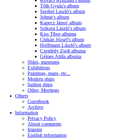
Kovács Krisztián's album
Tóth Gyula's album
Szeibel Laszló's album
Johnie's album
Kapecz János' album
Szikora László's album
Kiss Tibor albuma
Chikán József's album
Hoffmann László's album
Czeglédy Zsolt albuma
Gémes Attila albuma
Ships, museums
Exhibitions
Paintings, maps, etc...
Modern ships
Sailing ships
Other, Meetings
Others
Guestbook
Archive
Information
Privacy Policy
About comments
Imprint
English information