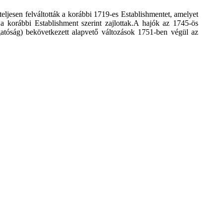
teljesen
felváltották
a korábbi
1719-es
Establishmentet
,
amelyet
 a korábbi
Establishment szerint zajlottak
.
A hajók az
1745-ös
atóság) bekövetkezett
alapvető változások
1751
-ben
végül az