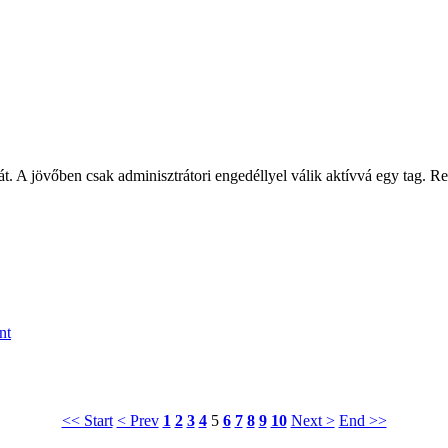
 A jövőben csak adminisztrátori engedéllyel válik aktívvá egy tag. Re
nt
<< Start
< Prev
1
2
3
4
5
6
7
8
9
10
Next >
End >>