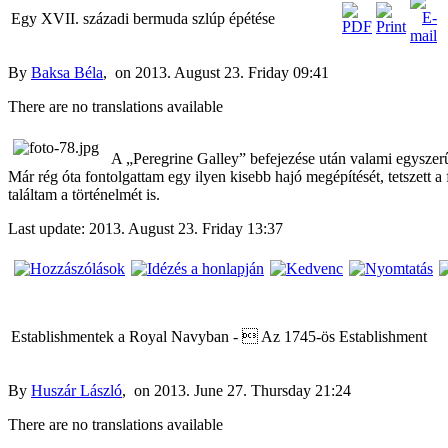
Peregrine
Click
Egy XVII. századi bermuda szlúp épétése
Galley
here to
view
A Peregrine
content.
By
Baksa Béla
, on 2013. August 23. Friday 09:41
Galley
feljavított
There are no translations available
kittje
Gatewaytől
A „Peregrine Galley” befejezése után valami egyszerűb
Már rég óta fontolgattam egy ilyen kisebb hajó megépítését, tetszett a
találtam a történelmét is.
Last update: 2013. August 23. Friday 13:37
Establishmentek a Royal Navyban -  Az 1745-ös Establishment
By
Huszár László
, on 2013. June 27. Thursday 21:24
There are no translations available