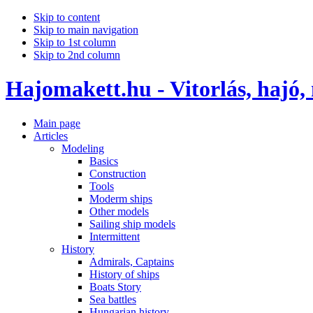
Skip to content
Skip to main navigation
Skip to 1st column
Skip to 2nd column
Hajomakett.hu - Vitorlás, hajó,
Main page
Articles
Modeling
Basics
Construction
Tools
Moderm ships
Other models
Sailing ship models
Intermittent
History
Admirals, Captains
History of ships
Boats Story
Sea battles
Hungarian history