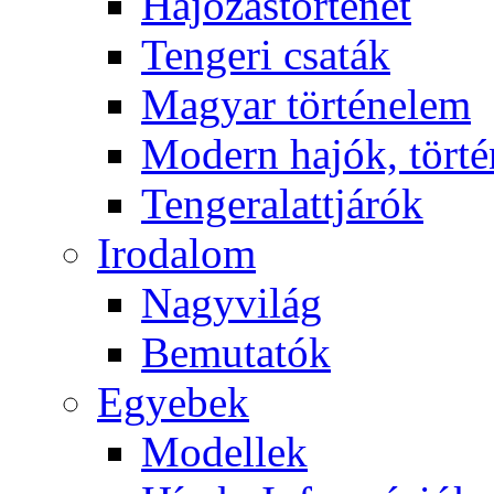
Hajózástörténet
Tengeri csaták
Magyar történelem
Modern hajók, törté
Tengeralattjárók
Irodalom
Nagyvilág
Bemutatók
Egyebek
Modellek