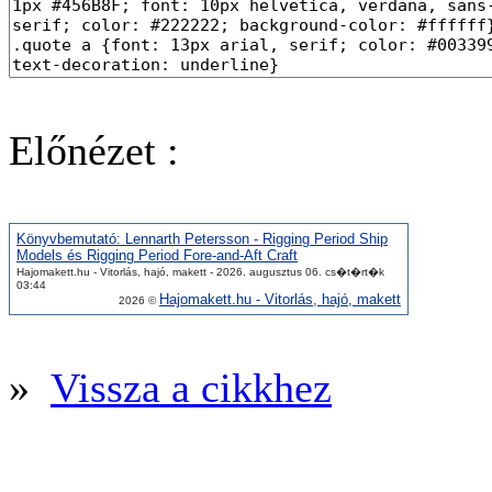
Előnézet :
Könyvbemutató: Lennarth Petersson - Rigging Period Ship
Models és Rigging Period Fore-and-Aft Craft
Hajomakett.hu - Vitorlás, hajó, makett - 2026. augusztus 06. cs�t�rt�k
03:44
Hajomakett.hu - Vitorlás, hajó, makett
2026 ©
»
Vissza a cikkhez