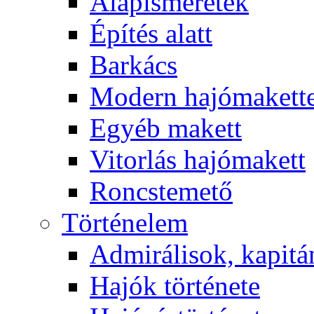
Alapismeretek
Építés alatt
Barkács
Modern hajómakett
Egyéb makett
Vitorlás hajómakett
Roncstemető
Történelem
Admirálisok, kapit
Hajók története