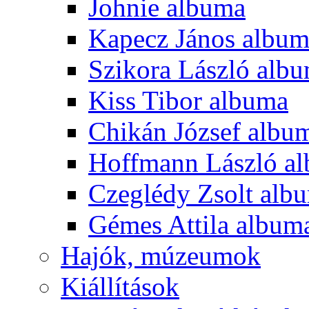
Johnie albuma
Kapecz János albu
Szikora László alb
Kiss Tibor albuma
Chikán József albu
Hoffmann László a
Czeglédy Zsolt alb
Gémes Attila album
Hajók, múzeumok
Kiállítások