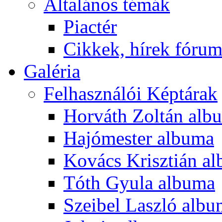
Általános témák
Piactér
Cikkek, hírek fóru
Galéria
Felhasználói Képtárak
Horváth Zoltán alb
Hajómester albuma
Kovács Krisztián a
Tóth Gyula albuma
Szeibel Laszló alb