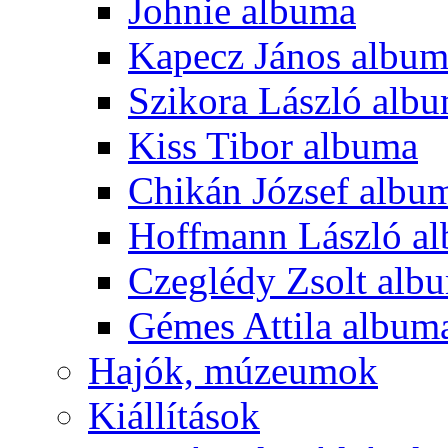
Johnie albuma
Kapecz János albu
Szikora László alb
Kiss Tibor albuma
Chikán József albu
Hoffmann László a
Czeglédy Zsolt alb
Gémes Attila album
Hajók, múzeumok
Kiállítások