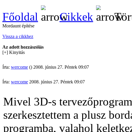
Főoldal
Cikkek
Tör
Mordaunt építése
Vissza a cikkhez
Az adott hozzászólás
[+] Kinyitás
Írta:
wercome
() 2008. június 27. Péntek 09:07
Írta:
wercome
2008. június 27. Péntek 09:07
Mivel 3D-s tervezőprogram
szerkesztettem a plusz bord
programba, valahol keletke