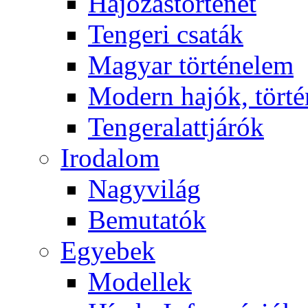
Hajózástörténet
Tengeri csaták
Magyar történelem
Modern hajók, törté
Tengeralattjárók
Irodalom
Nagyvilág
Bemutatók
Egyebek
Modellek