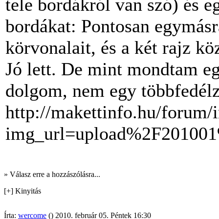
tele bordákról van szó) és 
bordákat: Pontosan egymásra
körvonalait, és a két rajz k
Jó lett. De mint mondtam eg
dolgom, nem egy többfedélze
http://makettinfo.hu/forum
img_url=upload%2F201001
» Válasz erre a hozzászólásra...
[+] Kinyitás
Írta:
wercome
() 2010. február 05. Péntek 16:30