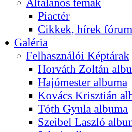
Általános témák
Piactér
Cikkek, hírek fóru
Galéria
Felhasználói Képtárak
Horváth Zoltán alb
Hajómester albuma
Kovács Krisztián a
Tóth Gyula albuma
Szeibel Laszló alb