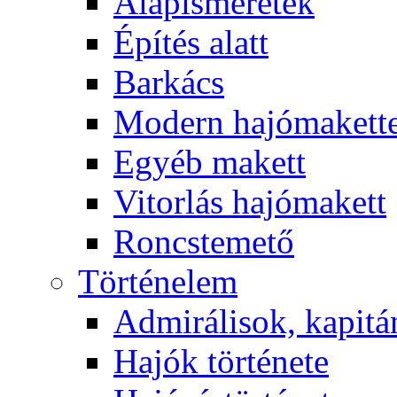
Alapismeretek
Építés alatt
Barkács
Modern hajómakett
Egyéb makett
Vitorlás hajómakett
Roncstemető
Történelem
Admirálisok, kapit
Hajók története