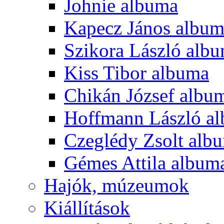
Johnie albuma
Kapecz János albu
Szikora László alb
Kiss Tibor albuma
Chikán József albu
Hoffmann László a
Czeglédy Zsolt alb
Gémes Attila album
Hajók, múzeumok
Kiállítások