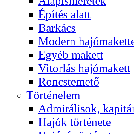
Alapismeretek
Építés alatt
Barkács
Modern hajómakett
Egyéb makett
Vitorlás hajómakett
Roncstemető
Történelem
Admirálisok, kapit
Hajók története