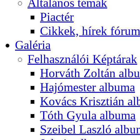
Általános témák
Piactér
Cikkek, hírek fóru
Galéria
Felhasználói Képtárak
Horváth Zoltán alb
Hajómester albuma
Kovács Krisztián a
Tóth Gyula albuma
Szeibel Laszló alb