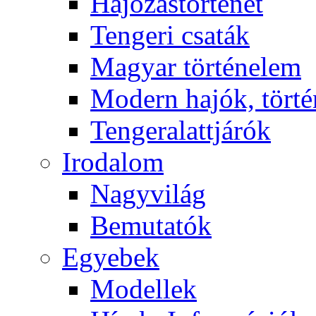
Hajózástörténet
Tengeri csaták
Magyar történelem
Modern hajók, törté
Tengeralattjárók
Irodalom
Nagyvilág
Bemutatók
Egyebek
Modellek