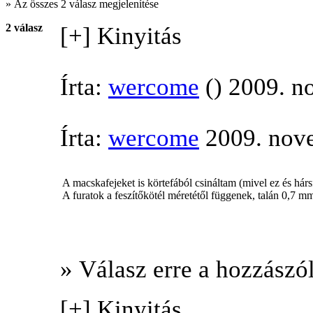
» Az összes 2 válasz megjelenítése
2 válasz
[+] Kinyitás
Írta:
wercome
() 2009. n
Írta:
wercome
2009. nove
A macskafejeket is körtefából csináltam (mivel ez és hár
A furatok a feszítőkötél méretétől függenek, talán 0,7 
» Válasz erre a hozzászól
[+] Kinyitás