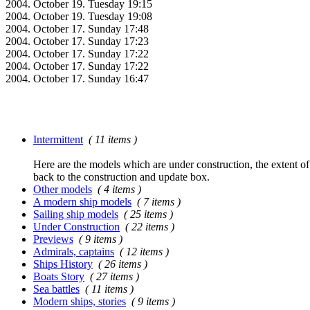
2004. October 19. Tuesday 19:15
2004. October 19. Tuesday 19:08
2004. October 17. Sunday 17:48
2004. October 17. Sunday 17:23
2004. October 17. Sunday 17:22
2004. October 17. Sunday 17:22
2004. October 17. Sunday 16:47
Intermittent
( 11 items )
Here are the models which are under construction, the extent of t
back to the construction and update box.
Other models
( 4 items )
A modern ship models
( 7 items )
Sailing ship models
( 25 items )
Under Construction
( 22 items )
Previews
( 9 items )
Admirals, captains
( 12 items )
Ships History
( 26 items )
Boats Story
( 27 items )
Sea battles
( 11 items )
Modern ships, stories
( 9 items )