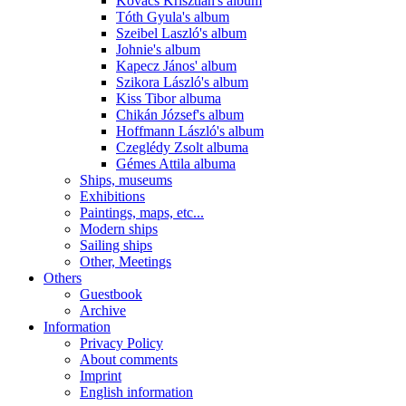
Kovács Krisztián's album
Tóth Gyula's album
Szeibel Laszló's album
Johnie's album
Kapecz János' album
Szikora László's album
Kiss Tibor albuma
Chikán József's album
Hoffmann László's album
Czeglédy Zsolt albuma
Gémes Attila albuma
Ships, museums
Exhibitions
Paintings, maps, etc...
Modern ships
Sailing ships
Other, Meetings
Others
Guestbook
Archive
Information
Privacy Policy
About comments
Imprint
English information