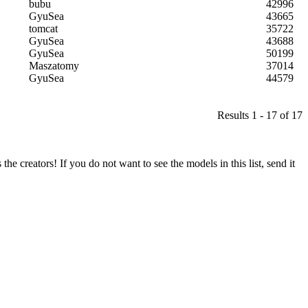
bubu
42996
GyuSea
43665
tomcat
35722
GyuSea
43688
GyuSea
50199
Maszatomy
37014
GyuSea
44579
Results 1 - 17 of 17
he creators! If you do not want to see the models in this list, send it