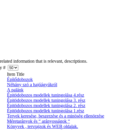
lated information that is relevant, descriptions.
y #
Item Title
Építődobozok
Néhány szó a hajóágyúkról
A palánk
Épitödobozos modellek tuningolása 4.rész
Épitödobozos modellek tuningolása 3. rész
Épitödobozos modellek tuningolása 2. rész
Épitödobozos modellek tuningolása 1.rész
Tervek keresése, beszerzése és a minöség ellenörzése
Méretarányok és “ arányosságok “
Könyvek , tervrajzok és WEB oldalak.