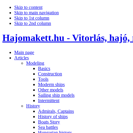
Skip to content
Skip to main navigation
Skip to 1st column
Skip to 2nd column
Hajomakett.hu - Vitorlás, hajó,
Main page
Articles
Modeling
Basics
Construction
Tools
Moderm ships
Other models
Sailing ship models
Intermittent
History
Admirals, Captains
History of ships
Boats Story
Sea battles
Hungarian history