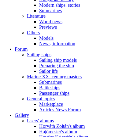
Modern ships, stories
Submarines
Literature
World news
Previews
Others
Models
News, information
Forum
Sailing ships
Sailing ship models
Preparing the ship
Sailor life
Marine XX. century masters
Submarines
Battleships
Passenger ships
General topics
Marketplace
Articles News Forum
Gallery
Users' albums
Horváth Zoltán's album
Hajómester's album