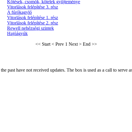
Kötések, csomók, kötelek gyűjteménye
Vitorlások felépítése 3. rész
A fúrókagyló
Vitorlások felépítése 1. rész
Vitorlások felépítése 2. rész
Rewell nehézségi szintek
Hajóágyúk
<< Start
< Prev
1
Next >
End >>
he past have not received updates. The box is used as a call to serve as t