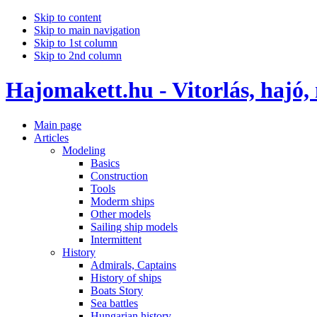
Skip to content
Skip to main navigation
Skip to 1st column
Skip to 2nd column
Hajomakett.hu - Vitorlás, hajó,
Main page
Articles
Modeling
Basics
Construction
Tools
Moderm ships
Other models
Sailing ship models
Intermittent
History
Admirals, Captains
History of ships
Boats Story
Sea battles
Hungarian history