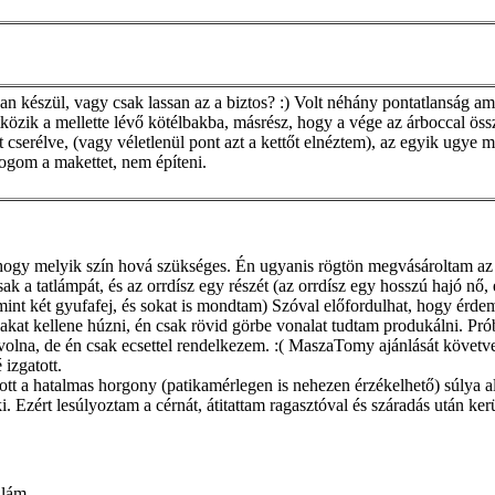
an készül, vagy csak lassan az a biztos? :) Volt néhány pontatlanság ami
tközik a mellette lévő kötélbakba, másrész, hogy a vége az árboccal öss
 cserélve, (vagy véletlenül pont azt a kettőt elnéztem), az egyik ugye má
fogom a makettet, nem építeni.
 hogy melyik szín hová szükséges. Én ugyanis rögtön megvásároltam az 
sak a tatlámpát, és az orrdísz egy részét (az orrdísz egy hosszú hajó nő, 
mint két gyufafej, és sokat is mondtam) Szóval előfordulhat, hogy érdem
kat kellene húzni, én csak rövid görbe vonalat tudtam produkálni. Pró
tt volna, de én csak ecsettel rendelkezem. :( MaszaTomy ajánlását követve
 izgatott.
t a hatalmas horgony (patikamérlegen is nehezen érzékelhető) súlya ala
. Ezért lesúlyoztam a cérnát, átitattam ragasztóval és száradás után ker
llám.