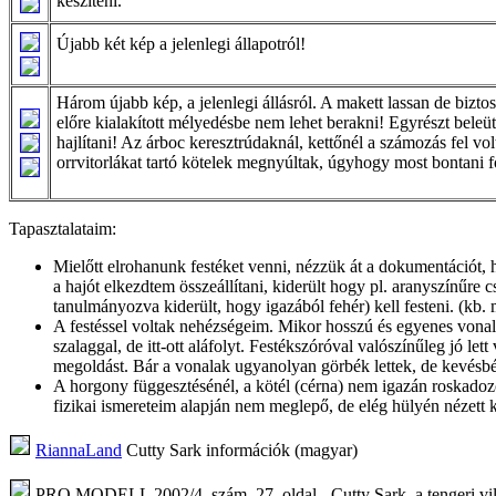
készíteni.
Újabb két kép a jelenlegi állapotról!
Három újabb kép, a jelenlegi állásról. A makett lassan de biztos
előre kialakított mélyedésbe nem lehet berakni! Egyrészt beleü
hajlítani! Az árboc keresztrúdaknál, kettőnél a számozás fel volt
orrvitorlákat tartó kötelek megnyúltak, úgyhogy most bontani 
Tapasztalataim:
Mielőtt elrohanunk festéket venni, nézzük át a dokumentációt,
a hajót elkezdtem összeállítani, kiderült hogy pl. aranyszínűre c
tanulmányozva kiderült, hogy igazából fehér) kell festeni. (kb. 
A festéssel voltak nehézségeim. Mikor hosszú és egyenes vonala
szalaggal, de itt-ott aláfolyt. Festékszóróval valószínűleg jó le
megoldást. Bár a vonalak ugyanolyan görbék lettek, de kevésbé
A horgony függesztésénél, a kötél (cérna) nem igazán roskadozot
fizikai ismereteim alapján nem meglepő, de elég hülyén nézett ki
RiannaLand
Cutty Sark információk (magyar)
PRO MODELL 2002/4. szám, 27. oldal - Cutty Sark, a tengeri vi