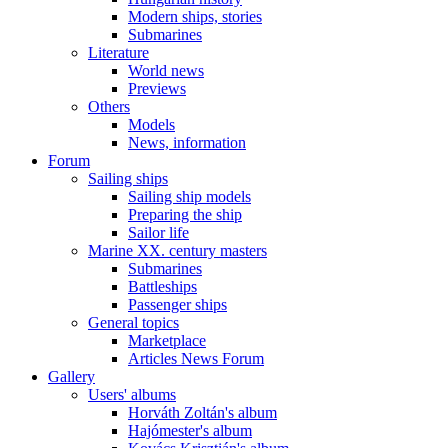
Modern ships, stories
Submarines
Literature
World news
Previews
Others
Models
News, information
Forum
Sailing ships
Sailing ship models
Preparing the ship
Sailor life
Marine XX. century masters
Submarines
Battleships
Passenger ships
General topics
Marketplace
Articles News Forum
Gallery
Users' albums
Horváth Zoltán's album
Hajómester's album