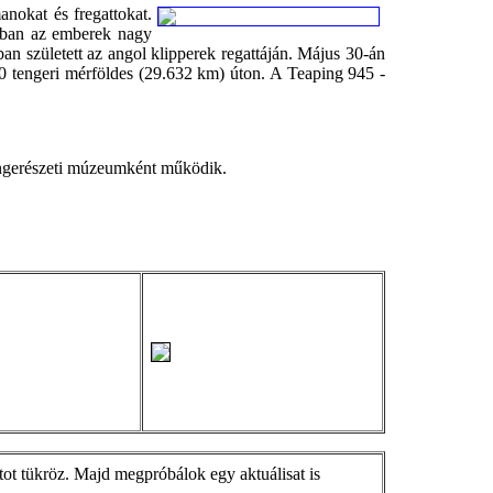
anokat és fregattokat.
szban az emberek nagy
n született az angol klipperek regattáján. Május 30-án
0 tengeri mérföldes (29.632 km) úton. A Teaping 945 -
tengerészeti múzeumként működik.
otot tükröz. Majd megpróbálok egy aktuálisat is