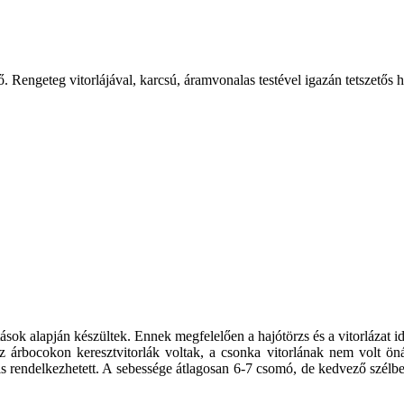
. Rengeteg vitorlájával, karcsú, áramvonalas testével igazán tetszetős h
ások alapján készültek. Ennek megfelelően a hajótörzs és a vitorlázat 
t az árbocokon keresztvitorlák voltak, a csonka vitorlának nem volt ö
al is rendelkezhetett. A sebessége átlagosan 6-7 csomó, de kedvező szélb