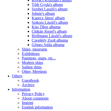
Kovács Krisztián's album
Tóth Gyula's album
Szeibel Laszló's album
Johnie's album
Kapecz János' album
Szikora László's album
Kiss Tibor albuma
Chikán József's album
Hoffmann László's album
Czeglédy Zsolt albuma
Gémes Attila albuma
Ships, museums
Exhibitions
Paintings, maps, etc...
Modern ships
Sailing ships
Other, Meetings
Others
Guestbook
Archive
Information
Privacy Policy
About comments
Imprint
English information