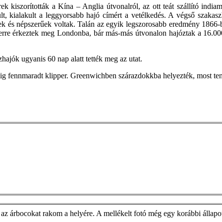
 kiszorították a Kína – Anglia útvonalról, az ott teát szállító indiam
sült, kialakult a leggyorsabb hajó címért a vetélkedés. A végső szaka
ek és népszerűek voltak. Talán az egyik legszorosabb eredmény 1866-ba
szerre érkeztek meg Londonba, bár más-más útvonalon hajóztak a 16.00
hajók ugyanis 60 nap alatt tették meg az utat.
inkig fennmaradt klipper. Greenwichben szárazdokkba helyezték, most 
és az árbocokat rakom a helyére. A mellékelt fotó még egy korábbi állap