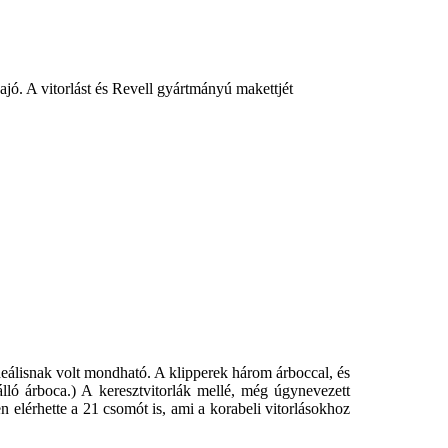
ajó. A vitorlást és Revell gyártmányú makettjét
ideálisnak volt mondható. A klipperek három árboccal, és
nálló árboca.) A keresztvitorlák mellé, még úgynevezett
en elérhette a 21 csomót is, ami a korabeli vitorlásokhoz