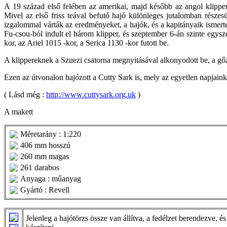
A 19 század első felében az amerikai, majd később az angol klipperek
Mivel az első friss teával befutó hajó különleges jutalomban része
izgalommal várták az eredményeket, a hajók, és a kapitányaik ismert
Fu-csou-ból indult el három klipper, és szeptember 6-án szinte egy
kor, az Ariel 1015 -kor, a Serica 1130 -kor futott be.
A klippereknek a Szuezi csatorna megnyitásával alkonyodott be, a gőz
Ezen az útvonalon hajózott a Cutty Sark is, mely az egyetlen napja
( Lásd még :
http://www.cuttysark.org.uk
)
A makett
Méretarány : 1:220
406 mm hosszú
260 mm magas
261 darabos
Anyaga : műanyag
Gyártó : Revell
Jelenleg a hajótörzs össze van állítva, a fedélzet berendezve, 