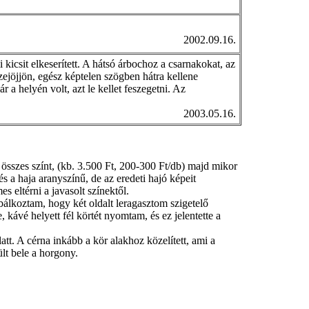
2002.09.16.
 kicsit elkeserített. A hátsó árbochoz a csarnakokat, az
zejöjjön, egész képtelen szögben hátra kellene
r a helyén volt, azt le kellet feszegetni. Az
2003.05.16.
összes színt, (kb. 3.500 Ft, 200-300 Ft/db) majd mikor
és a haja aranyszínű, de az eredeti hajó képeit
es eltérni a javasolt színektől.
bálkoztam, hogy két oldalt leragasztom szigetelő
, kávé helyett fél körtét nyomtam, és ez jelentette a
tt. A cérna inkább a kör alakhoz közelített, ami a
ült bele a horgony.