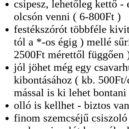
csipesz, lehetőleg kettő -
olcsón venni ( 6-800Ft )
festékszórót többféle kivi
tól a *-os égig ) mellé sű
2500Ft mérettől függően 
jól jöhet még egy csavar
kibontásához ( kb. 500Ft
mással is ki lehet bontani
olló is kellhet - biztos va
finom szemcséjű csiszoló 