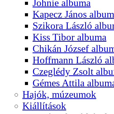
Johnie albuma
Kapecz János albu
Szikora László alb
Kiss Tibor albuma
Chikán József albu
Hoffmann László a
Czeglédy Zsolt alb
Gémes Attila album
Hajók, múzeumok
Kiállítások