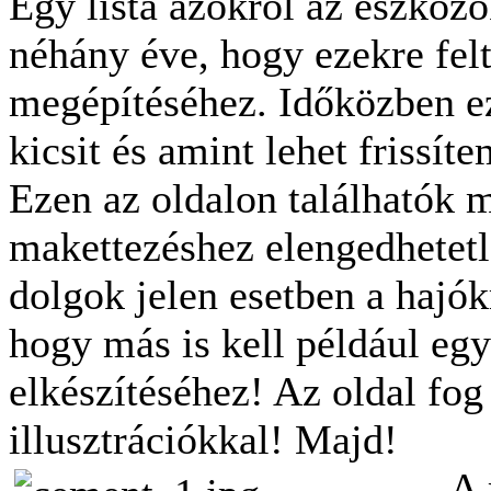
Egy lista azokról az eszköz
néhány éve, hogy ezekre felt
megépítéséhez. Időközben ez
kicsit és amint lehet frissíte
Ezen az oldalon találhatók 
makettezéshez elengedhetet
dolgok jelen esetben a hajók
hogy más is kell például egy 
elkészítéséhez! Az oldal fo
illusztrációkkal! Majd!
A 