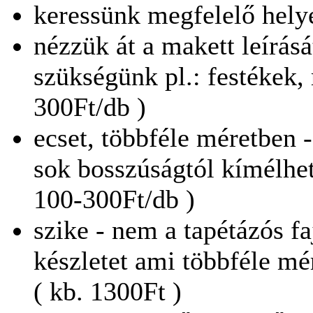
keressünk megfelelő hel
nézzük át a makett leírás
szükségünk pl.: festékek, r
300Ft/db )
ecset, többféle méretben -
sok bosszúságtól kímélhe
100-300Ft/db )
szike - nem a tapétázós fa
készletet ami többféle mé
( kb. 1300Ft )