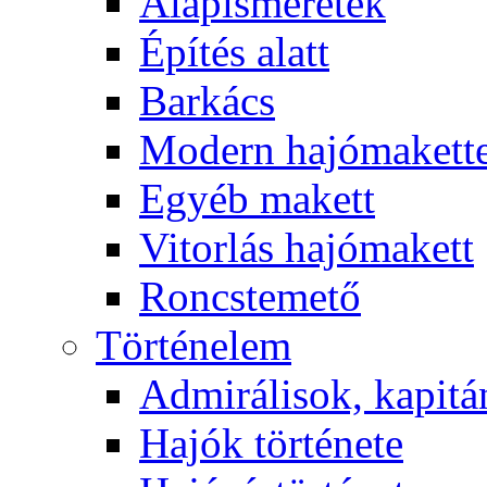
Alapismeretek
Építés alatt
Barkács
Modern hajómakett
Egyéb makett
Vitorlás hajómakett
Roncstemető
Történelem
Admirálisok, kapit
Hajók története