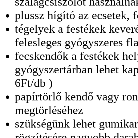
szalagcsiszolót használna
plussz hígító az ecsetek,
tégelyek a festékek kever
felesleges gyógyszeres fl
fecskendők a festékek hel
gyógyszertárban lehet kap
6Ft/db )
papírtörlő kendő vagy ron
megtörléséhez
szükségünk lehet gumikar
rögzítésére nagyobb darab