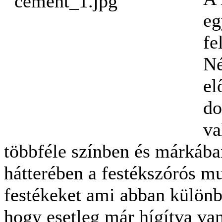
eg
fe
Né
el
do
va
többféle színben és márkába
hátterében a festékszórós m
festékeket ami abban különb
hogy esetleg már hígítva va