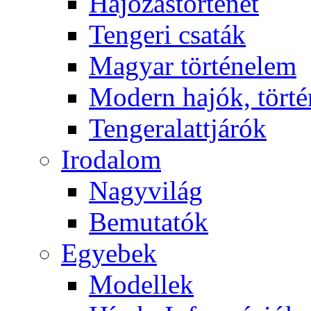
Hajózástörténet
Tengeri csaták
Magyar történelem
Modern hajók, törté
Tengeralattjárók
Irodalom
Nagyvilág
Bemutatók
Egyebek
Modellek