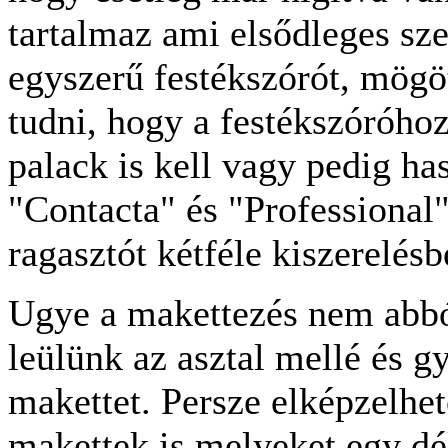
tartalmaz ami elsődleges s
egyszerű festékszórót, mögöt
tudni, hogy a festékszóróhoz
palack is kell vagy pedig h
"Contacta" és "Professional" 
ragasztót kétféle kiszerelésb
Ugye a makettezés nem abból
leülünk az asztal mellé és g
makettet. Persze elképzelhe
makettek is melyeket egy dé