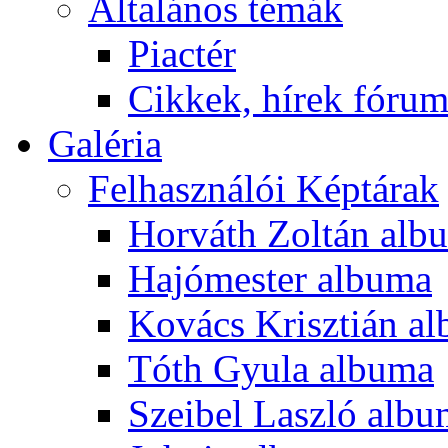
Általános témák
Piactér
Cikkek, hírek fóru
Galéria
Felhasználói Képtárak
Horváth Zoltán alb
Hajómester albuma
Kovács Krisztián a
Tóth Gyula albuma
Szeibel Laszló alb