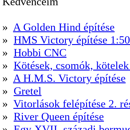
Kedvenceim
»
A Golden Hind építése
»
HMS Victory építése 1:5
»
Hobbi CNC
»
Kötések, csomók, kötele
»
A H.M.S. Victory építése
»
Gretel
»
Vitorlások felépítése 2. ré
»
River Queen építése
»
Egy XVII. századi bermud