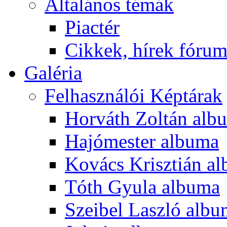
Általános témák
Piactér
Cikkek, hírek fóru
Galéria
Felhasználói Képtárak
Horváth Zoltán alb
Hajómester albuma
Kovács Krisztián a
Tóth Gyula albuma
Szeibel Laszló alb