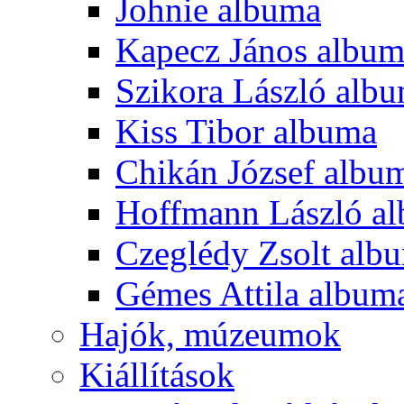
Johnie albuma
Kapecz János albu
Szikora László alb
Kiss Tibor albuma
Chikán József albu
Hoffmann László a
Czeglédy Zsolt alb
Gémes Attila album
Hajók, múzeumok
Kiállítások