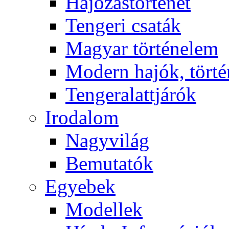
Hajózástörténet
Tengeri csaták
Magyar történelem
Modern hajók, törté
Tengeralattjárók
Irodalom
Nagyvilág
Bemutatók
Egyebek
Modellek