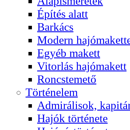
Alapismeretek
Építés alatt
Barkács
Modern hajómakett
Egyéb makett
Vitorlás hajómakett
Roncstemető
Történelem
Admirálisok, kapit
Hajók története