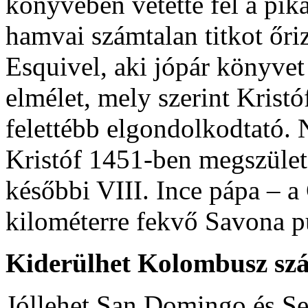
könyvében vetette fel a pik
hamvai számtalan titkot őri
Esquivel, aki jópár könyvet 
elmélet, mely szerint Krist
felettébb elgondolkodtató.
Kristóf 1451-ben megszülete
későbbi VIII. Ince pápa – 
kilométerre fekvő Savona p
Kiderülhet Kolombusz sz
Jóllehet San Domingo és Sevi