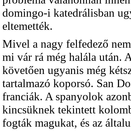
domingo-i katedrálisban ugya
eltemették.
Mivel a nagy felfedező nem l
mi vár rá még halála után. A
követően ugyanis még kétsze
tartalmazó koporsó. San Do
franciák. A spanyolok azon
kincsüknek tekintett kolomb
fogták magukat, és az által