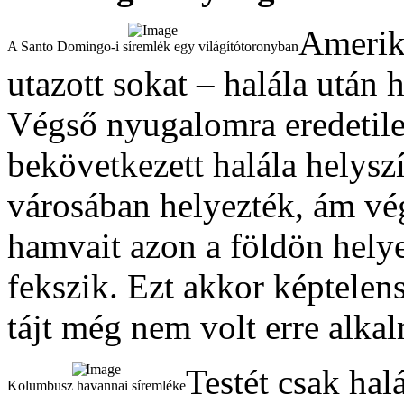
Amerik
A Santo Domingo-i síremlék egy világítótoronyban
utazott sokat – halála után 
Végső nyugalomra eredetil
bekövetkezett halála helyszí
városában helyezték, ám vé
hamvait azon a földön hely
fekszik. Ezt akkor képtelensé
tájt még nem volt erre alkal
Testét csak ha
Kolumbusz havannai síremléke