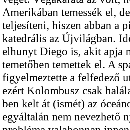
Amerikában temessék el, de
teljesíteni, hiszen abban a 
katedrális az Újvilágban. I
elhunyt Diego is, akit apja 
temetőben temettek el. A s
figyelmeztette a felfedező ut
ezért Kolombusz csak halál
ben kelt át (ismét) az óceá
egyáltalán nem nevezhető 
probléma valahonnan innen 