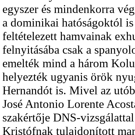
egyszer és mindenkorra végér
a dominikai hatóságoktól i
feltételezett hamvainak exh
felnyitásába csak a spanyolo
emelték mind a három Kolum
helyezték ugyanis örök nyug
Hernandót is. Mivel az utó
José Antonio Lorente Acost
szakértője DNS-vizsgálattal 
Kristófnak tulajdonított ma