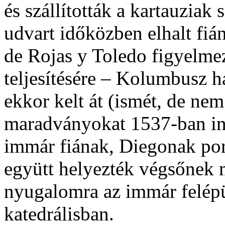
és szállították a kartauziak 
udvart időközben elhalt fi
de Rojas y Toledo figyelmez
teljesítésére – Kolumbusz h
ekkor kelt át (ismét, de nem
maradványokat 1537-ban ind
immár fiának, Diegonak por
együtt helyezték végsőnek 
nyugalomra az immár felép
katedrálisban.