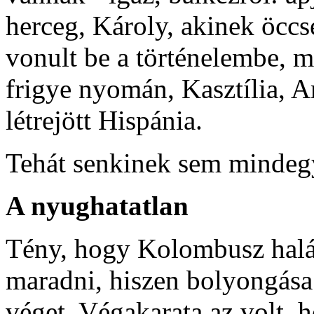
herceg, Károly, akinek öcc
vonult be a történelembe, mi
frigye nyomán, Kasztília, 
létrejött Hispánia.
Tehát senkinek sem mindegy
A nyughatatlan
Tény, hogy Kolombusz halál
maradni, hiszen bolyongása 
véget. Végakarata az volt, 