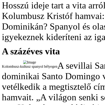
Hosszú ideje tart a vita arr
Kolumbusz Kristóf hamvai:
Dominikán? Spanyol és olas
igyekeznek kideríteni az ig
A százéves vita
A sevillai Sa
Kolombusz-kultusz spanyol bélyegen
dominikai Santo Domingo v
vetélkedik a megtisztelő cím
hamvait. „A világon senki s