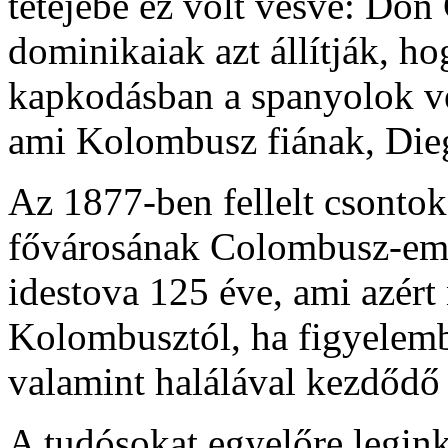
tetejébe ez volt vésve: Don
dominikaiak azt állítják, h
kapkodásban a spanyolok véle
ami Kolombusz fiának, Diego
Az 1877-ben fellelt csonto
fővárosának Colombusz-em
idestova 125 éve, ami azért
Kolombusztól, ha figyelembe
valamint halálával kezdődő
A tudósokat egyelőre legink