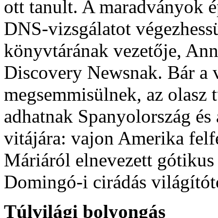
ott tanult. A maradványok 
DNS-vizsgálatot végezhess
könyvtárának vezetője, Ann
Discovery Newsnak. Bár a 
megsemmisülnek, az olasz t
adhatnak Spanyolország és 
vitájára: vajon Amerika fel
Máriáról elnevezett gótikus
Domingó-i cirádás világítót
Túlvilági bolyongás