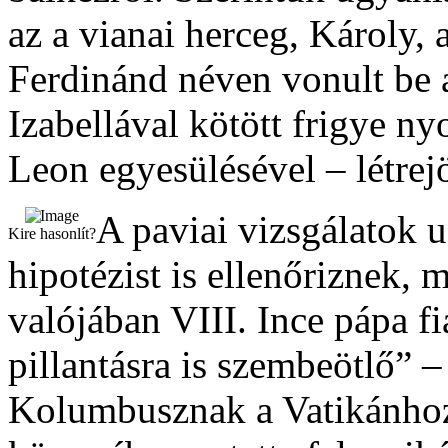
az a vianai herceg, Károly,
Ferdinánd néven vonult be a
Izabellával kötött frigye n
Leon egyesülésével – létrej
A paviai vizsgálatok
Kire hasonlít?
hipotézist is ellenőriznek,
valójában VIII. Ince pápa fi
pillantásra is szembeötlő” –
Kolumbusznak a Vatikánhoz 