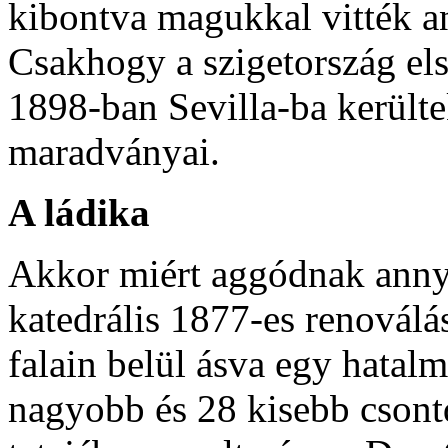
kibontva magukkal vitték a
Csakhogy a szigetország el
1898-ban Sevilla-ba került
maradványai.
A ládika
Akkor miért aggódnak annyi
katedrális 1877-es renovál
falain belül ásva egy hatal
nagyobb és 28 kisebb csontd