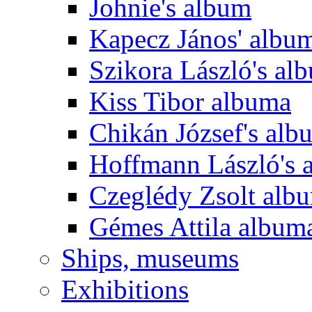
Johnie's album
Kapecz János' albu
Szikora László's al
Kiss Tibor albuma
Chikán József's alb
Hoffmann László's 
Czeglédy Zsolt alb
Gémes Attila album
Ships, museums
Exhibitions