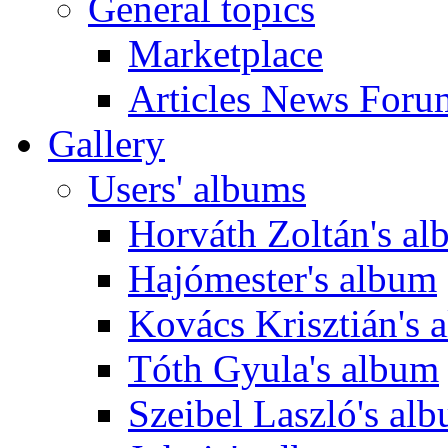
General topics
Marketplace
Articles News Foru
Gallery
Users' albums
Horváth Zoltán's a
Hajómester's album
Kovács Krisztián's 
Tóth Gyula's album
Szeibel Laszló's al