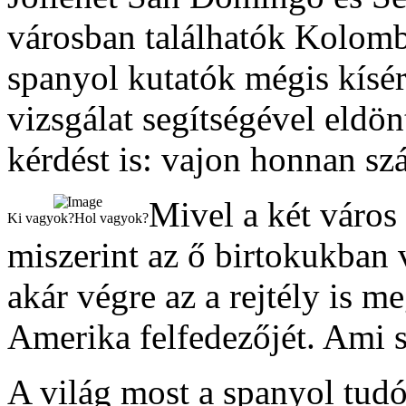
városban találhatók Kolomb
spanyol kutatók mégis kísér
vizsgálat segítségével eldön
kérdést is: vajon honnan sz
Mivel a két város 
Ki vagyok?Hol vagyok?
miszerint az ő birtokukban
akár végre az a rejtély is 
Amerika felfedezőjét. Ami sz
A világ most a spanyol tudó