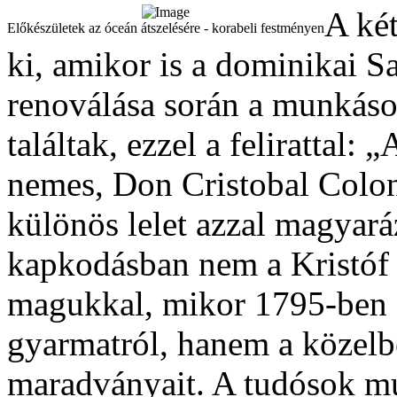
A két
Előkészületek az óceán átszelésére - korabeli festményen
ki, amikor is a dominikai 
renoválása során a munkások
találtak, ezzel a felirattal: 
nemes, Don Cristobal Colon
különös lelet azzal magyar
kapkodásban nem a Kristóf h
magukkal, mikor 1795-ben 
gyarmatról, hanem a közelbe
maradványait. A tudósok mú