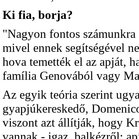
Ki fia, borja?
"Nagyon fontos számunkra D
mivel ennek segítségével n
hova temették el az apját, 
família Genovából vagy Mal
Az egyik teória szerint ug
gyapjúkereskedő, Domenico
viszont azt állítják, hogy 
vannak - igaz, balkézről: a