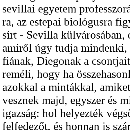
sevillai egyetem professzor
ra, az estepai biológusra fig
sírt - Sevilla külvárosában,
amiről úgy tudja mindenki,
fiának, Diegonak a csontjait
reméli, hogy ha összehason
azokkal a mintákkal, amiket 
vesznek majd, egyszer és mi
igazság: hol helyezték vég
felfedezőt, és honnan is szá