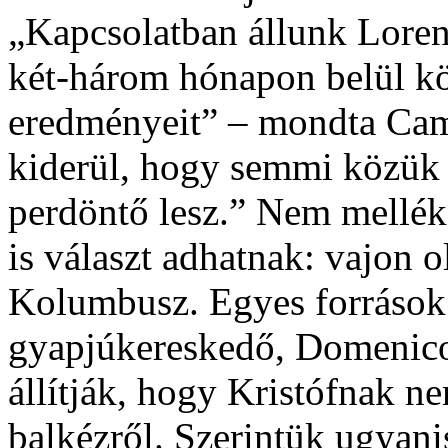
„Kapcsolatban állunk Lorent
két-három hónapon belül kö
eredményeit” – mondta Camp
kiderül, hogy semmi közük
perdöntő lesz.” Nem mellék
is választ adhatnak: vajon o
Kolumbusz. Egyes források s
gyapjúkereskedő, Domenico
állítják, hogy Kristófnak n
balkézről. Szerintük ugyani