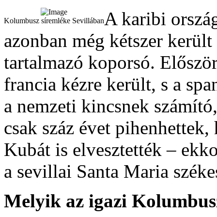
A karibi orszá
Kolumbusz síremléke Sevillában
azonban még kétszer került h
tartalmazó koporsó. Először
francia kézre került, s a s
a nemzeti kincsnek számító,
csak száz évet pihenhettek,
Kubát is elvesztették – ekk
a sevillai Santa Maria szék
Melyik az igazi Kolumbus