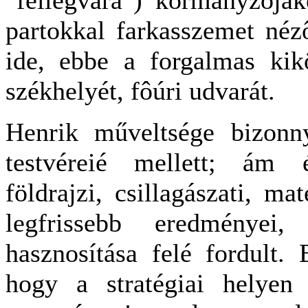
partokkal farkasszemet néz
ide, ebbe a forgalmas kikö
székhelyét, fôúri udvarát.
Henrik műveltsége bizonn
testvéreié mellett; ám 
földrajzi, csillagászati, ma
legfrissebb eredményei,
hasznosítása felé fordult. 
hogy a stratégiai helyen