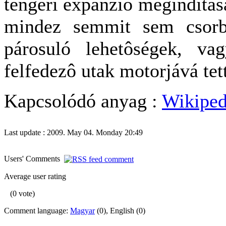
tengeri expanzió megindításá
mindez semmit sem csorbí
párosuló lehetôségek, va
felfedezô utak motorjává tett
Kapcsolódó anyag :
Wikiped
Last update : 2009. May 04. Monday 20:49
Users' Comments
Average user rating
(0 vote)
Comment language:
Magyar
(0), English (0)