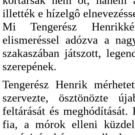
illették e hízelgô elnevezéss
Mi Tengerész Henrikké
elismeréssel adózva a nag
szakaszában játszott, legen
szerepének.
Tengerész Henrik mérhetetl
szervezte, ösztönözte új
feltárását és meghódítását. 
fia, a mórok elleni küzde