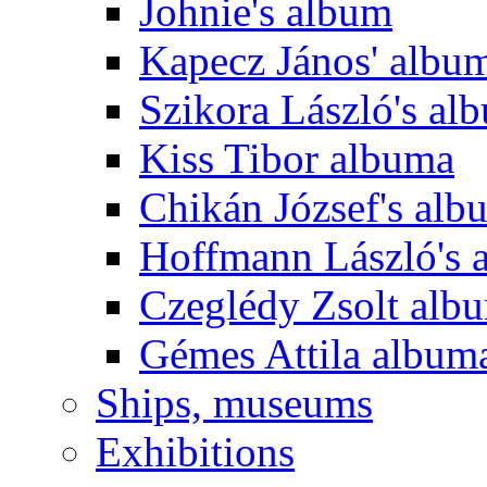
Johnie's album
Kapecz János' albu
Szikora László's al
Kiss Tibor albuma
Chikán József's alb
Hoffmann László's 
Czeglédy Zsolt alb
Gémes Attila album
Ships, museums
Exhibitions