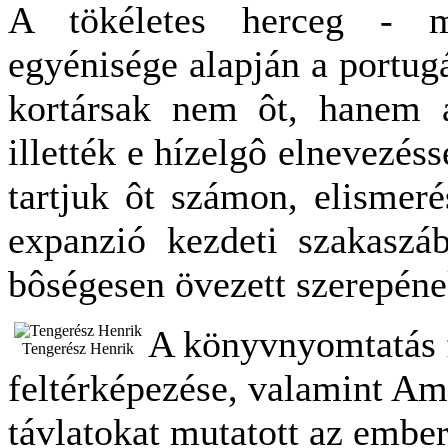
A tökéletes herceg - m
egyénisége alapján a portugá
kortársak nem ôt, hanem a
illették e hízelgô elnevezés
tartjuk ôt számon, elismer
expanzió kezdeti szakaszáb
bôségesen övezett szerepéne
A könyvnyomtatás f
Tengerész Henrik
feltérképezése, valamint Am
távlatokat mutatott az ember