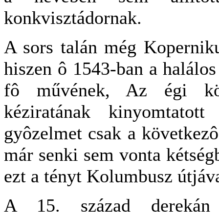
konkvisztádornak.
A sors talán még Koperniku
hiszen ô 1543-ban a halálos
fô művének, Az égi kör
kéziratának kinyomtatott
gyôzelmet csak a következô
már senki sem vonta kétség
ezt a tényt Kolumbusz útjával
A 15. század derekán