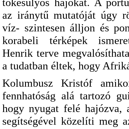
tôkesúlyos hajókat. A portu
az iránytű mutatóját úgy r
víz- szintesen álljon és po
korabeli térképek ismer
Henrik terve megvalósíthata
a tudatban éltek, hogy Afrik
Kolumbusz Kristóf amikor
fennhatóság alá tartozó gui
hogy nyugat felé hajózva, 
segítségével közelíti meg az