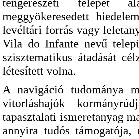
tengerészeti telepet a
meggyökeresedett hiedelem
levéltári forrás vagy leletan
Vila do Infante nevű telep
szisztematikus átadását cél
létesített volna.
A navigáció tudománya m
vitorláshajók kormányrúdj
tapasztalati ismeretanyag m
annyira tudós támogatója,