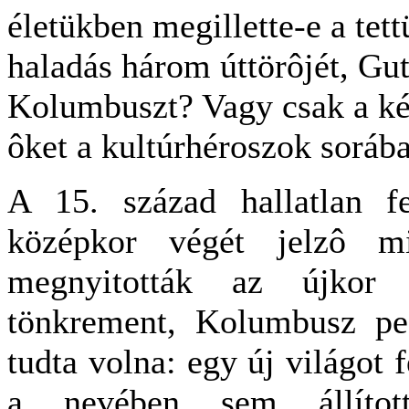
életükben megillette-e a tet
haladás három úttörôjét, Gu
Kolumbuszt? Vagy csak a ké
ôket a kultúrhéroszok soráb
A 15. század hallatlan fe
középkor végét jelzô mi
megnyitották az újkor
tönkrement, Kolumbusz pe
tudta volna: egy új világot 
a nevében sem állítot