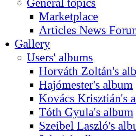
General topics
Marketplace
Articles News Foru
Gallery
Users' albums
Horváth Zoltán's a
Hajómester's album
Kovács Krisztián's 
Tóth Gyula's album
Szeibel Laszló's al