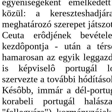
egyéniségeként emelkedet
közül: a kereszteshadjá
meghatározó szerepet játszot
Ceuta erôdjének bevétel
kezdôpontja - után a tér
hamarosan az egyik leggazd
is képviselô portugál l
szervezte a további hódításo
Késôbb, immár a dél-portug
korabeli portugál halász
"fellegvára") kormányzójak