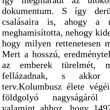
dokumentum. S így derü
csalásaira is, ahogy a n
meghamisította, nehogy kide
hogy milyen rettenetesen m
Mert a hosszú, eredménytel
az emberek türelmét, m
fellázadnak, s akko
terv.Kolumbusz élete végé
földgolyó nagyságáról a
valamint ahhoz, hogy 1492