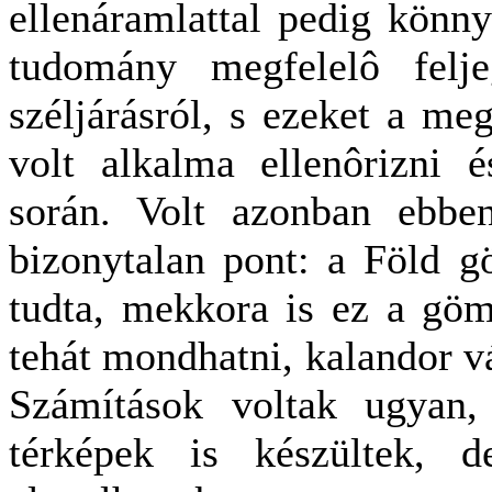
ellenáramlattal pedig könn
tudomány megfelelô felje
széljárásról, s ezeket a m
volt alkalma ellenôrizni és
során. Volt azonban ebbe
bizonytalan pont: a Föld 
tudta, mekkora is ez a gö
tehát mondhatni, kalandor v
Számítások voltak ugyan,
térképek is készültek, d