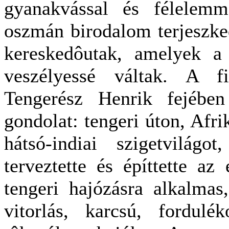
gyanakvással és félelemm
oszmán birodalom terjeszked
kereskedôutak, amelyek a 
veszélyessé váltak. A fi
Tengerész Henrik fejében
gondolat: tengeri úton, Afri
hátsó-indiai szigetvilág
terveztette és építtette az
tengeri hajózásra alkalma
vitorlás, karcsú, fordulé