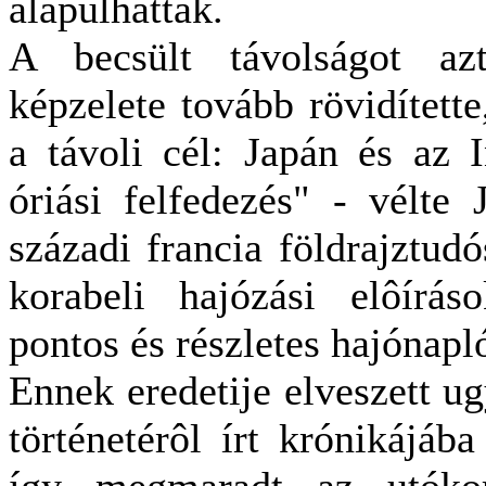
alapulhattak.
A becsült távolságot az
képzelete tovább rövidítette
a távoli cél: Japán és az I
óriási felfedezés" - vélte 
századi francia földrajztud
korabeli hajózási elôírá
pontos és részletes hajónapló
Ennek eredetije elveszett u
történetérôl írt krónikájáb
így megmaradt az utóko