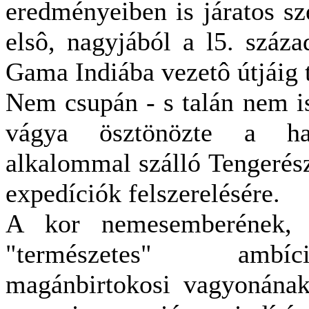
eredményeiben is járatos sz
elsô, nagyjából a l5. száza
Gama Indiába vezetô útjáig 
Nem csupán - s talán nem i
vágya ösztönözte a ha
alkalommal szálló Tengerész
expedíciók felszerelésére.
A kor nemesemberének, n
"természetes" ambíc
magánbirtokosi vagyonának