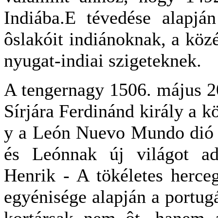
Indiába.E tévedése alapj
ôslakóit indiánoknak, a köz
nyugat-indiai szigeteknek.
A tengernagy 1506. május 20
Sírjára Ferdinánd király a kö
y a León Nuevo Mundo dió C
és Leónnak új világot ad
Henrik - A tökéletes herc
egyénisége alapján a portugá
kortársak nem ôt, hanem a