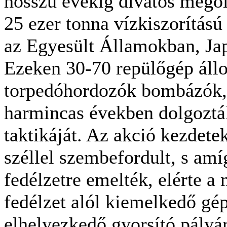
hosszú évekig divatos megol
25 ezer tonna vízkiszorítású
az Egyesült Államokban, Ja
Ezeken 30-70 repülőgép áll
torpedóhordozók bombázók, 
harmincas években dolgozták 
taktikáját. Az akció kezdete
széllel szembefordult, s amí
fedélzetre emelték, elérte a
fedélzet alól kiemelkedő gép
elhelyezkedő gyorsító pályár