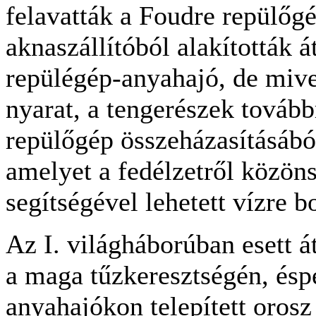
felavatták a Foudre repülőg
aknaszállítóból alakították át
repülégép-anyahajó, de mive
nyarat, a tengerészek tovább
repülőgép összeházasításából
amelyet a fedélzetről közön
segítségével lehetett vízre b
Az I. világháborúban esett át
a maga tűzkeresztségén, ésp
anyahajókon telepített orosz