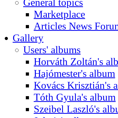
General topics
Marketplace
Articles News Foru
Gallery
Users' albums
Horváth Zoltán's a
Hajómester's album
Kovács Krisztián's 
Tóth Gyula's album
Szeibel Laszló's al