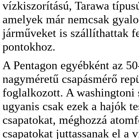
vízkiszorítású, Tarawa típus
amelyek már nemcsak gyalo
járműveket is szállíthattak f
pontokhoz.
A Pentagon egyébként az 50
nagyméretű csapásmérő repü
foglalkozott. A washingtoni 
ugyanis csak ezek a hajók te
csapatokat, méghozzá atomfe
csapatokat juttassanak el a 