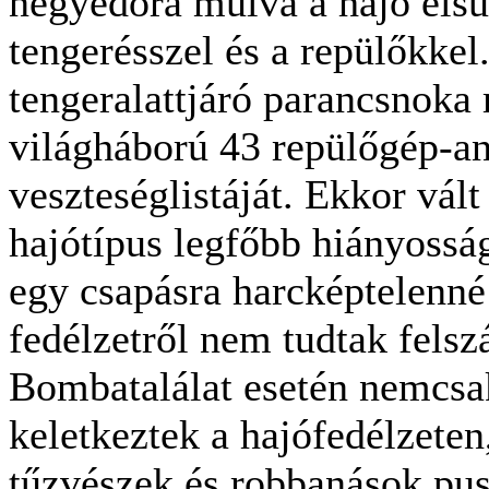
negyedóra múlva a hajó elsü
tengerésszel és a repülőkkel
tengeralattjáró parancsnoka 
világháború 43 repülőgép-a
veszteséglistáját. Ekkor vált
hajótípus legfőbb hiányosság
egy csapásra harcképtelenné 
fedélzetről nem tudtak felsz
Bombatalálat esetén nemcsak
keletkeztek a hajófedélzeten
tűzvészek és robbanások pusz