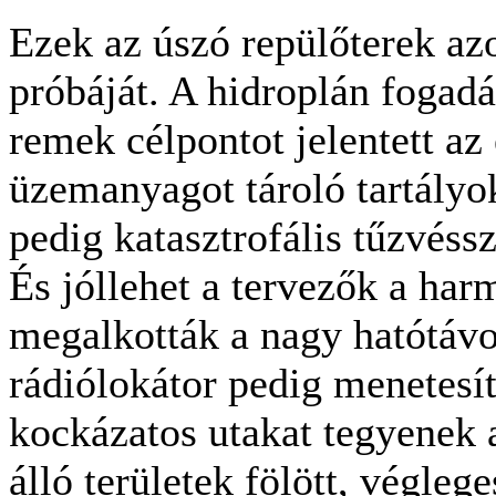
Ezek az úszó repülőterek az
próbáját. A hidroplán fogad
remek célpontot jelentett az
üzemanyagot tároló tartályo
pedig katasztrofális tűzvéssz
És jóllehet a tervezők a har
megalkották a nagy hatótávo
rádiólokátor pedig menetesíte
kockázatos utakat tegyenek a
álló területek fölött, végle