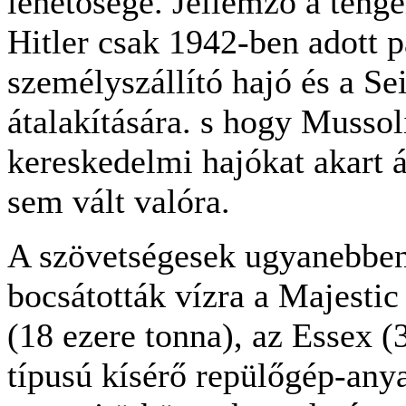
lehetősége. Jellemző a teng
Hitler csak 1942-ben adott 
személyszállító hajó és a Se
átalakítására. s hogy Mussol
kereskedelmi hajókat akart á
sem vált valóra.
A szövetségesek ugyanebben
bocsátották vízra a Majestic
(18 ezere tonna), az Essex 
típusú kísérő repülőgép-anya