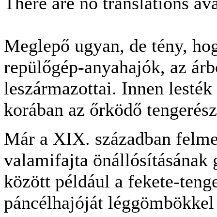
There are no translations ava
Meglepő ugyan, de tény, ho
repülőgép-anyahajók, az árb
leszármazottai. Innen lesték
korában az őrködő tengerész
Már a XIX. században felmer
valamifajta önállósításának
között például a fekete-teng
páncélhajóját léggömbökkel s