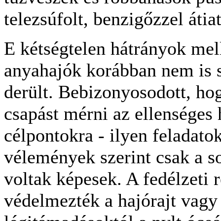
telezsúfolt, benzigőzzel átiat
E kétségtelen hátrányok mel
anyahajók korábban nem is sj
derült. Bebizonyosodott, ho
csapást mérni az ellenséges 
célpontokra - ilyen feladat
vélemények szerint csak a s
voltak képesek. A fedélzeti
védelmezték a hajórajt vagy