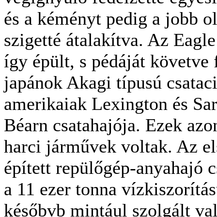
és a kéményt pedig a jobb ol
szigetté átalakítva. Az Eag
így épült, s pédáját követve
japánok Akagi típusú csataci
amerikaiak Lexington és Sara
Béarn csatahajója. Ezek azon
harci járművek voltak. Az el
épített repülőgép-anyahajó 
a 11 ezer tonna vízkiszorítá
későbvb mintául szolgált va