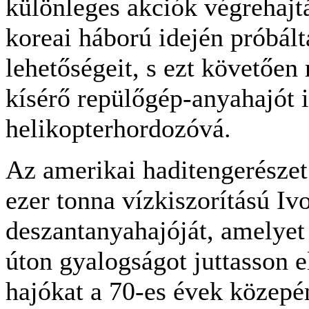
különleges akciók végrehajt
koreai háború idején próbált
lehetőségeit, s ezt követőe
kísérő repülőgép-anyahajót i
helikopterhordozóvá.
Az amerikai haditengerészet
ezer tonna vízkiszorítású Iv
deszantanyahajóját, amelyet 
úton gyalogságot juttasson e
hajókat a 70-es évek közepé