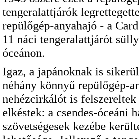
tengeralattjárók legrettegett
repülőgép-anyahajó - a Card
11 náci tengeralattjárót sülly
óceánon.
Igaz, a japánoknak is sikerül
néhány könnyű repülőgép-any
nehézcirkálót is felszereltek
elkéstek: a csendes-óceáni 
szövetségesek kezébe kerül