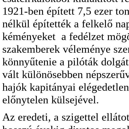
1921-ben épített 7,5 ezer to
nélkül építették a felkelő na
kéményeket a fedélzet mögöt
szakemberek véleménye szer
könnyűtenie a pilóták dolgát
vált különösebben népszerűv
hajók kapitányai elégedetlen
előnytelen külsejével.
Az eredeti, a szigettel ellát