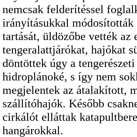
nemcsak felderítéssel foglal
irányításukkal módosították 
tartását, üldözőbe vették az 
tengeralattjárókat, hajókat sü
döntöttek úgy a tengerészeti
hidroplánoké, s így nem sok
megjelentek az átalakított, m
szállítóhajók. Később csakn
cirkálót elláttak katapultber
hangárokkal.