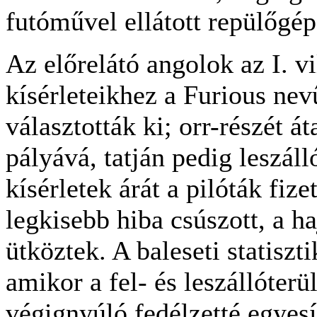
futóművel ellátott repülőgép
Az előrelátó angolok az I. 
kísérleteikhez a Furious nev
választották ki; orr-részét át
pályává, tatján pedig leszáll
kísérletek árát a pilóták fiz
legkisebb hiba csúszott, a 
ütköztek. A baleseti statiszt
amikor a fel- és leszállóterü
végignyúló fedélzetté egyesí