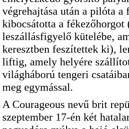
végrehajtása után a pilóta a 
kibocsátotta a fékezőhorgot 
leszállásfigyelő kütelébe, a
keresztben feszítettek ki), le
liftig, amely helyére szállíto
világháború tengeri csatáiba
meg egymással.
A Courageous nevű brit rep
szeptember 17-én két hatala