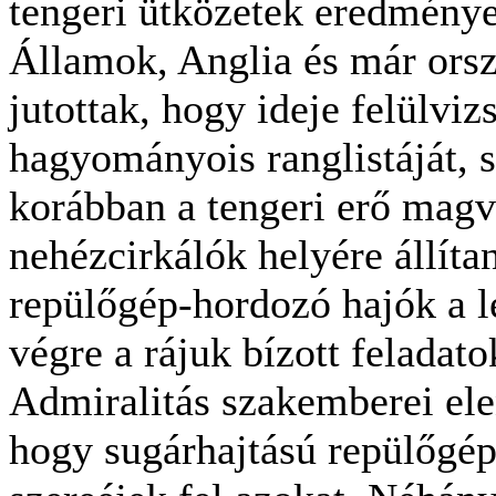
tengeri ütközetek eredménye
Államok, Anglia és már orsz
jutottak, hogy ideje felülviz
hagyományois ranglistáját, 
korábban a tengeri erő magv
nehézcirkálók helyére állít
repülőgép-hordozó hajók a l
végre a rájuk bízott feladato
Admiralitás szakemberei ele
hogy sugárhajtású repülőgép