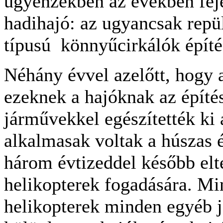
ugyenzekben az években fej
hadihajó: az ugyancsak rep
típusú könnyűcirkálók építé
Néhány évvel azelőtt, hogy 
ezeknek a hajóknak az építé
járművekkel egészítették ki 
alkalmasak voltak a húszas é
három évtizeddel később elte
helikopterek fogadására. Mi
helikopterek minden egyéb 