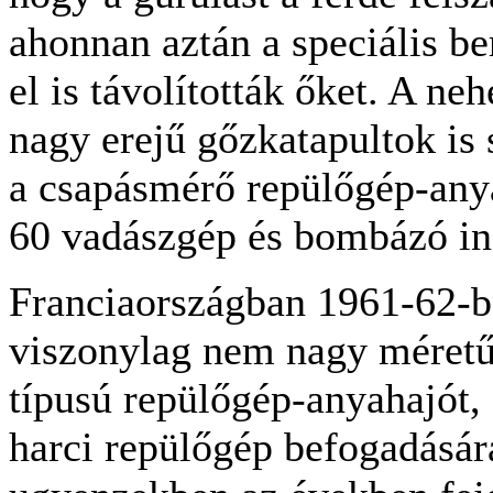
ahonnan aztán a speciális be
el is távolították őket. A ne
nagy erejű gőzkatapultok is 
a csapásmérő repülőgép-anya
60 vadászgép és bombázó ind
Franciaországban 1961-62-be
viszonylag nem nagy méretű
típusú repülőgép-anyahajót
harci repülőgép befogadásár