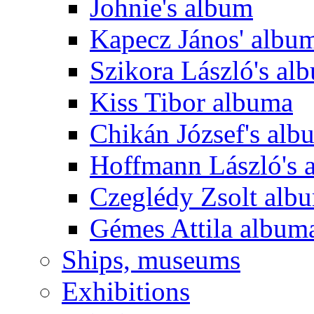
Johnie's album
Kapecz János' albu
Szikora László's al
Kiss Tibor albuma
Chikán József's alb
Hoffmann László's 
Czeglédy Zsolt alb
Gémes Attila album
Ships, museums
Exhibitions