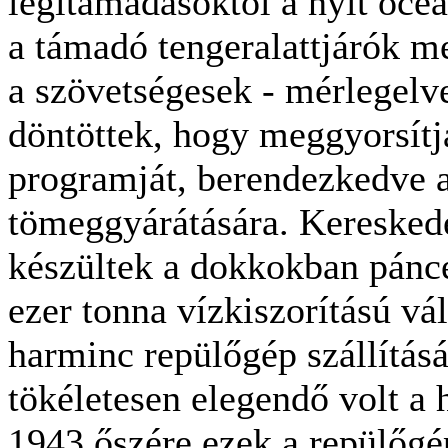
légitámadásoktól a nylt óceá
a támadó tengeralattjárók me
a szövetségesek - mérlegelve
döntöttek, hogy meggyorsítj
programját, berendezkedve 
tömeggyárátására. Kereskedel
készültek a dokkokban pánc
ezer tonna vízkiszorítású vá
harminc repülőgép szállításá
tökéletesen elegendő volt a
1943 őszére ezek a repülőgé