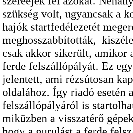
szereéjek fel azokat. Néhány
szükség volt, ugyancsak a ko
hajók startfedélezetét megerő
meghosszabbították, kiszéle
csak akkor sikerült, amikor a
ferde felszállópályát. Ez eg
jelentett, ami rézsútosan kap
oldalához. Így riadó esetén a
felszállópályáról is startolh
miküzben a visszatérő gépek 
hogy a gurulást a ferde fels