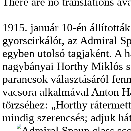
There are no translations ava
1915. január 10-én állítottá
gyorscirkálót, az Admiral S
egyben utolsó tagjaként. A 
nagybányai Horthy Miklós so
parancsok választásáról fenn
vacsora alkalmával Anton Ha
törzséhez: „Horthy rátermett
mindig szerencsés; adjuk hát