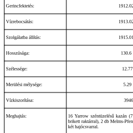
Gerincfektetés:
1912.02
Vízrebocsátás:
1913.02
Szolgálatba állítás:
1915.01
Hosszúsága:
130.6
Szélessége:
12.77
Merülési mélysége:
5.29
Vízkiszorítása:
3946
Meghajtás:
16 Yarrow széntüzelésű kazán (7
brikett raktárral), 2 db Melms-Pfe
két hajócsvarral.