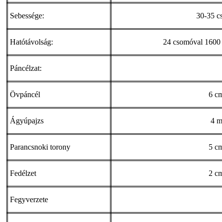
Sebessége:
30-35 c
Hatótávolság:
24 csomóval 1600 
Páncélzat:
Övpáncél
6 c
Ágyúpajzs
4 
Parancsnoki torony
5 c
Fedélzet
2 c
Fegyverzete