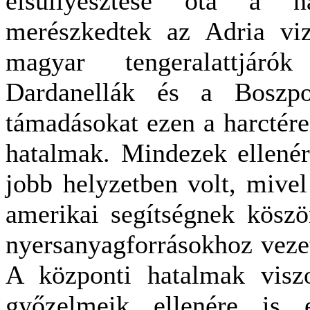
elsüllyesztése óta a 
merészkedtek az Adria viz
magyar tengeralattjáró
Dardanellák és a Boszpo
támadásokat ezen a harctére
hatalmak. Mindezek ellenér
jobb helyzetben volt, mivel
amerikai segítségnek kösz
nyersanyagforrásokhoz vezet
A központi hatalmak viszo
győzelmeik ellenére is 