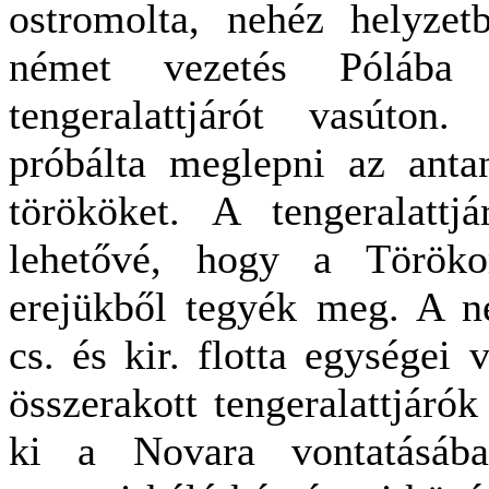
ostromolta, nehéz helyzet
német vezetés Pólába
tengeralattjárót vasúton
próbálta meglepni az anta
törököket. A tengeralattj
lehetővé, hogy a Törökor
erejükből tegyék meg. A n
cs. és kir. flotta egységei 
összerakott tengeralattjáró
ki a Novara vontatásáb