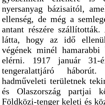
nyersanyag bázisaitól, am
ellenség, de még a semlege
antant részére szállítottá
látta, hogy az idő ellen
végének minél hamarabbi b
elérni. 1917 január 31-é
tengeralattjáró háborút
hadműveleti területnek teki
és Olaszország partjai k
Földközi-tenger keleti és k