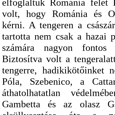
elfoglaltuk Románia felét 
volt, hogy Románia és Or
kérni. A tengeren a császári
tartotta nem csak a hazai p
számára nagyon fontos m
Biztosítva volt a tengeralat
tengerre, hadikikötőinket 
Póla, Szebenico, a Cattar
áthatolhatatlan védelmé
Gambetta és az olasz Gar