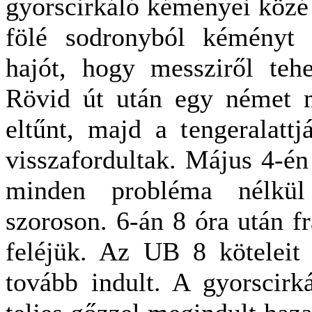
gyorscirkáló kéményei közé v
fölé sodronyból kéményt k
hajót, hogy messziről tehe
Rövid út után egy német m
eltűnt, majd a tengeralattjá
visszafordultak. Május 4-én 
minden probléma nélkül 
szoroson. 6-án 8 óra után f
feléjük. Az UB 8 köteleit 
tovább indult. A gyorscirká