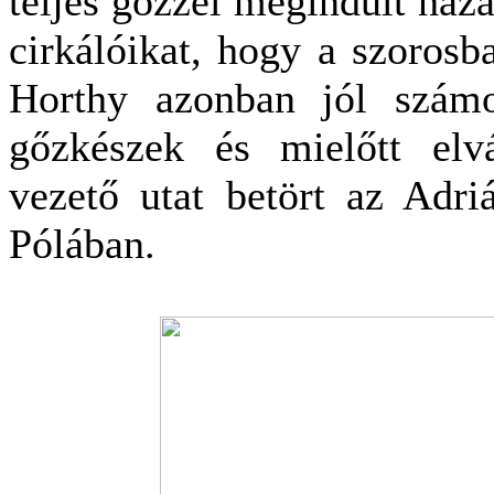
teljes gőzzel megindult haza
cirkálóikat, hogy a szorosb
Horthy azonban jól számo
gőzkészek és mielőtt elv
vezető utat betört az Adri
Pólában.