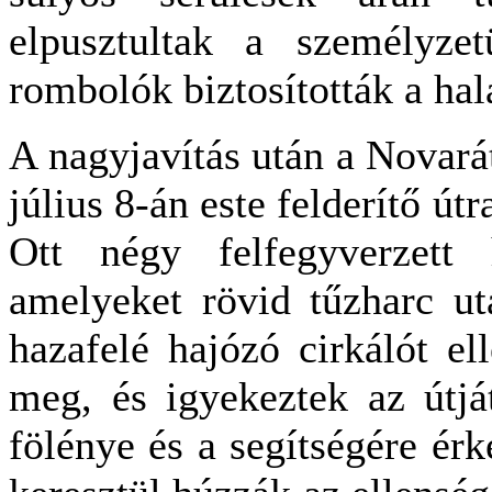
elpusztultak a személyzet
rombolók biztosították a ha
A nagyjavítás után a Novará
július 8-án este felderítő út
Ott négy felfegyverzett h
amelyeket rövid tűzharc ut
hazafelé hajózó cirkálót e
meg, és igyekeztek az útjá
fölénye és a segítségére ér