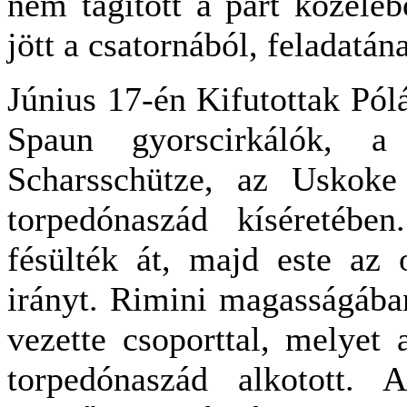
nem tágított a part közelé
jött a csatornából, feladatán
Június 17-én Kifutottak Pól
Spaun gyorscirkálók, 
Scharsschütze, az Uskoke
torpedónaszád kíséretében
fésülték át, majd este az 
irányt. Rimini magasságába
vezette csoporttal, melyet 
torpedónaszád alkotott.