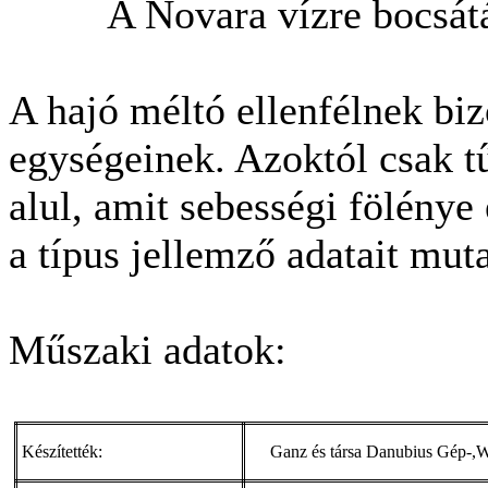
A Novara vízre bocsát
A hajó méltó ellenfélnek bi
egységeinek. Azoktól csak t
alul, amit sebességi fölénye 
a típus jellemző adatait muta
Műszaki adatok:
Készítették:
Ganz és társa Danubius Gép-,