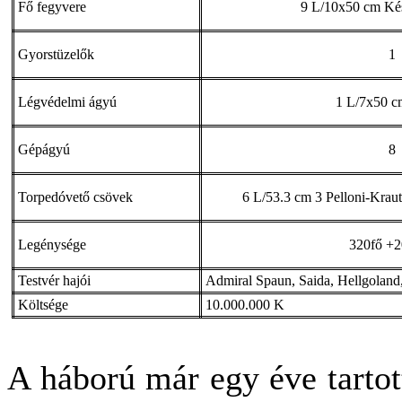
Fő fegyvere
9 L/10x50 cm Kés
Gyorstüzelők
1
Légvédelmi ágyú
1 L/7x50 c
Gépágyú
8
Torpedóvető csövek
6 L/53.3 cm 3 Pelloni-Kraut
Legénysége
320fő +20
Testvér hajói
Admiral Spaun, Saida, Hellgoland
Költsége
10.000.000 K
A háború már egy éve tartot