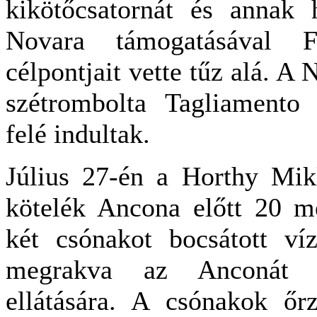
kikötőcsatornát és annak h
Novara támogatásával 
célpontjait vette tűz alá. A
szétrombolta Tagliamento 
felé indultak.
Július 27-én a Horthy Mikl
kötelék Ancona előtt 20 m
két csónakot bocsátott ví
megrakva az Anconát b
ellátására. A csónakok őr