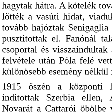
hagytak hátra. A kötelék tov
lőtték a vasúti hidat, viadu
tovább hajóztak Senigaglia 
pusztítottak el. Fanónál t
csoportal és visszaindulta
felvétele után Póla felé ve
különösebb esemény nélkül 
1915 őszén a központi h
indítottak Szerbia ellen
Novarát a Cattarói öbölbe 