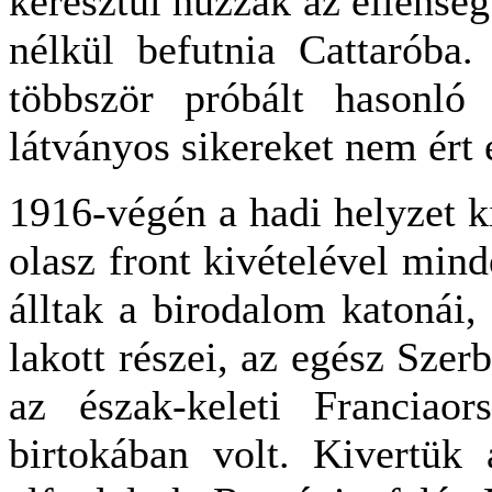
keresztül húzzák az ellenség
nélkül befutnia Cattaróba
többször próbált hasonló 
látványos sikereket nem ért 
1916-végén a hadi helyzet ki
olasz front kivételével mind
álltak a birodalom katonái,
lakott részei, az egész Sze
az észak-keleti Franciao
birtokában volt. Kivertük