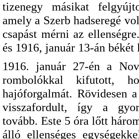
tizenegy másikat felgyújto
amely a Szerb hadseregé volt
csapást mérni az ellenségre
és 1916, január 13-án békét 
1916. január 27-én a Nov
rombolókkal kifutott, h
hajóforgalmát. Rövidesen a
visszafordult, így a gyor
tovább. Este 5 óra lőtt háro
álló ellenséges egységekkel