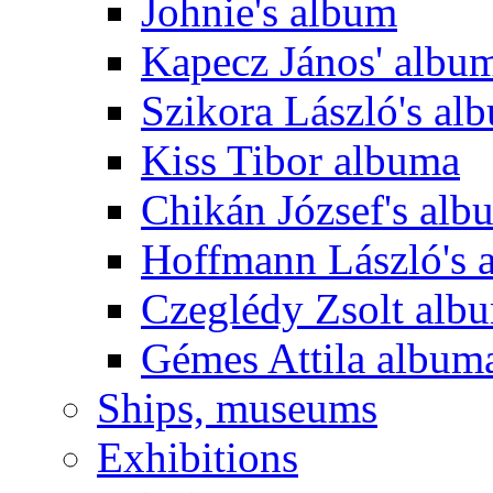
Johnie's album
Kapecz János' albu
Szikora László's al
Kiss Tibor albuma
Chikán József's alb
Hoffmann László's 
Czeglédy Zsolt alb
Gémes Attila album
Ships, museums
Exhibitions