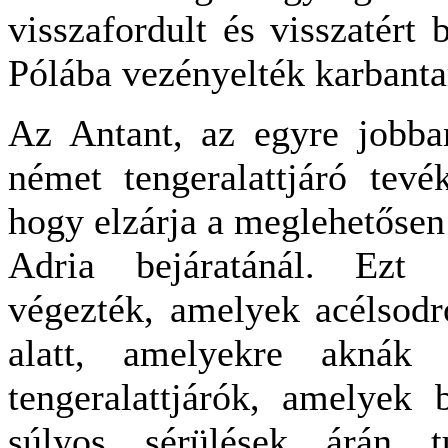
visszafordult és visszatért
Pólába vezényelték karbanta
Az Antant, az egyre jobba
német tengeralattjáró tevé
hogy elzárja a meglehetősen
Adria bejáratánál. Ezt f
végezték, amelyek acélsodr
alatt, amelyekre aknák 
tengeralattjárók, amelyek 
súlyos sérülések árán t