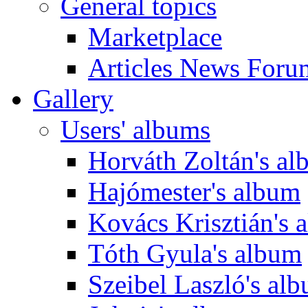
General topics
Marketplace
Articles News Foru
Gallery
Users' albums
Horváth Zoltán's a
Hajómester's album
Kovács Krisztián's 
Tóth Gyula's album
Szeibel Laszló's al