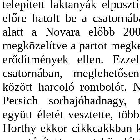
telepített laktanyák elpuszt
előre hatolt be a csatornáb
alatt a Novara előbb 20
megközelítve a partot megkez
erődítmények ellen. Ezzel
csatornában, meglehetőse
között harcoló rombolót. N
Persich sorhajóhadnagy, 
együtt életét vesztette, tö
Horthy ekkor cikkcakkban k