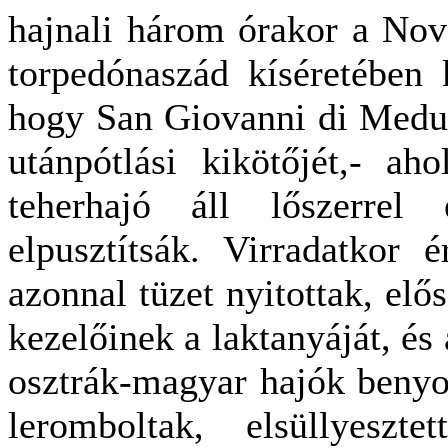
hajnali három órakor a No
torpedónaszád kíséretében k
hogy San Giovanni di Medu
utánpótlási kikötőjét,- aho
teherhajó áll lőszerrel
elpusztítsák. Virradatkor é
azonnal tüzet nyitottak, elős
kezelőinek a laktanyáját, és 
osztrák-magyar hajók benyo
leromboltak, elsüllyeszt