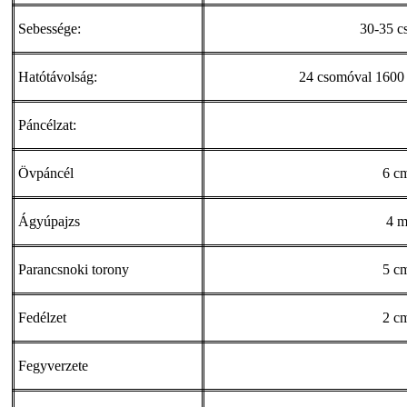
Sebessége:
30-35 c
Hatótávolság:
24 csomóval 1600 
Páncélzat:
Övpáncél
6 c
Ágyúpajzs
4 
Parancsnoki torony
5 c
Fedélzet
2 c
Fegyverzete