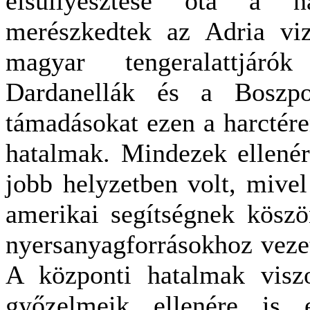
elsüllyesztése óta a 
merészkedtek az Adria viz
magyar tengeralattjáró
Dardanellák és a Boszpo
támadásokat ezen a harctére
hatalmak. Mindezek ellenér
jobb helyzetben volt, mivel
amerikai segítségnek kösz
nyersanyagforrásokhoz vezet
A központi hatalmak viszo
győzelmeik ellenére is 