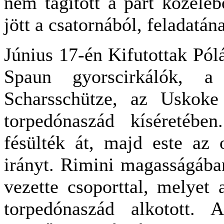
nem tágított a part közelé
jött a csatornából, feladatán
Június 17-én Kifutottak Pól
Spaun gyorscirkálók, 
Scharsschütze, az Uskoke
torpedónaszád kíséretében
fésülték át, majd este az 
irányt. Rimini magasságába
vezette csoporttal, melyet 
torpedónaszád alkotott.