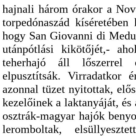
hajnali három órakor a No
torpedónaszád kíséretében k
hogy San Giovanni di Medu
utánpótlási kikötőjét,- aho
teherhajó áll lőszerrel
elpusztítsák. Virradatkor é
azonnal tüzet nyitottak, elős
kezelőinek a laktanyáját, és 
osztrák-magyar hajók benyo
leromboltak, elsüllyeszt