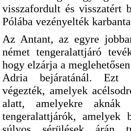
visszafordult és visszatért
Pólába vezényelték karbanta
Az Antant, az egyre jobba
német tengeralattjáró tevé
hogy elzárja a meglehetősen
Adria bejáratánál. Ezt f
végezték, amelyek acélsodr
alatt, amelyekre aknák 
tengeralattjárók, amelyek 
súlyos sérülések árán t