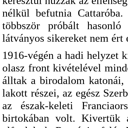
keresztül húzzák az ellenség
nélkül befutnia Cattaróba
többször próbált hasonló 
látványos sikereket nem ért 
1916-végén a hadi helyzet ki
olasz front kivételével mind
álltak a birodalom katonái,
lakott részei, az egész Sze
az észak-keleti Franciao
birtokában volt. Kivertük