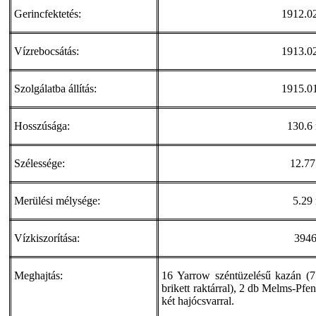
Gerincfektetés:
1912.02
Vízrebocsátás:
1913.02
Szolgálatba állítás:
1915.01
Hosszúsága:
130.6
Szélessége:
12.77
Merülési mélysége:
5.29
Vízkiszorítása:
3946
Meghajtás:
16 Yarrow széntüzelésű kazán (7
brikett raktárral), 2 db Melms-Pfe
két hajócsvarral.