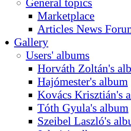
General topics
Marketplace
Articles News Foru
Gallery
Users' albums
Horváth Zoltán's a
Hajómester's album
Kovács Krisztián's 
Tóth Gyula's album
Szeibel Laszló's al