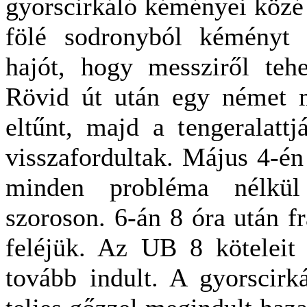
gyorscirkáló kéményei közé v
fölé sodronyból kéményt k
hajót, hogy messziről tehe
Rövid út után egy német m
eltűnt, majd a tengeralattjá
visszafordultak. Május 4-én 
minden probléma nélkül 
szoroson. 6-án 8 óra után f
feléjük. Az UB 8 köteleit 
tovább indult. A gyorscirká