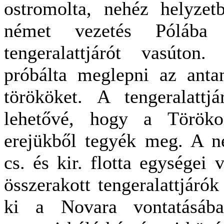
ostromolta, nehéz helyzet
német vezetés Pólába
tengeralattjárót vasúton
próbálta meglepni az anta
törököket. A tengeralattj
lehetővé, hogy a Törökor
erejükből tegyék meg. A n
cs. és kir. flotta egységei 
összerakott tengeralattjáró
ki a Novara vontatásáb