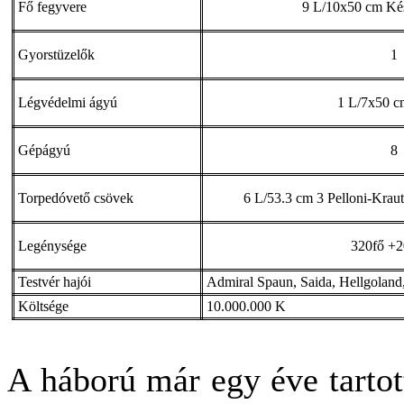
Fő fegyvere
9 L/10x50 cm Kés
Gyorstüzelők
1
Légvédelmi ágyú
1 L/7x50 c
Gépágyú
8
Torpedóvető csövek
6 L/53.3 cm 3 Pelloni-Kraut
Legénysége
320fő +20
Testvér hajói
Admiral Spaun, Saida, Hellgoland
Költsége
10.000.000 K
A háború már egy éve tartot