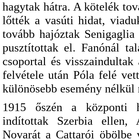
hagytak hátra. A kötelék tov
lőtték a vasúti hidat, viadu
tovább hajóztak Senigaglia 
pusztítottak el. Fanónál t
csoportal és visszaindulta
felvétele után Póla felé ve
különösebb esemény nélkül 
1915 őszén a központi h
indítottak Szerbia ellen
Novarát a Cattarói öbölbe 