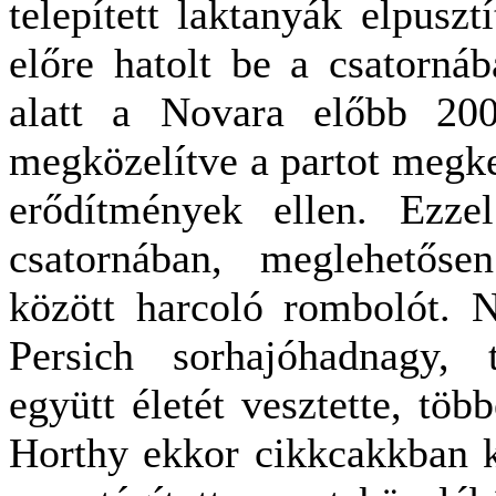
telepített laktanyák elpuszt
előre hatolt be a csatornáb
alatt a Novara előbb 20
megközelítve a partot megkez
erődítmények ellen. Ezzel
csatornában, meglehetőse
között harcoló rombolót. N
Persich sorhajóhadnagy, 
együtt életét vesztette, tö
Horthy ekkor cikkcakkban k