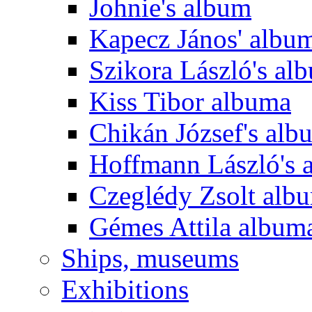
Johnie's album
Kapecz János' albu
Szikora László's al
Kiss Tibor albuma
Chikán József's alb
Hoffmann László's 
Czeglédy Zsolt alb
Gémes Attila album
Ships, museums
Exhibitions