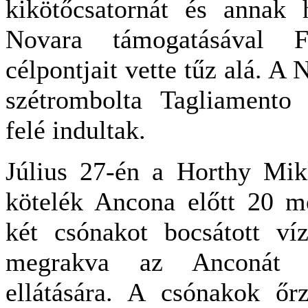
kikötőcsatornát és annak h
Novara támogatásával 
célpontjait vette tűz alá. A
szétrombolta Tagliamento 
felé indultak.
Július 27-én a Horthy Mikl
kötelék Ancona előtt 20 m
két csónakot bocsátott ví
megrakva az Anconát b
ellátására. A csónakok őr