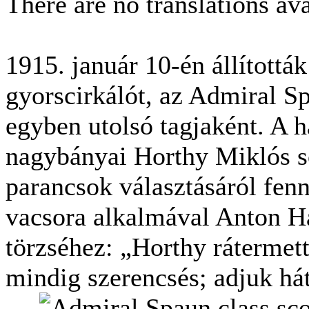
There are no translations ava
1915. január 10-én állítottá
gyorscirkálót, az Admiral S
egyben utolsó tagjaként. A 
nagybányai Horthy Miklós so
parancsok választásáról fenn
vacsora alkalmával Anton Ha
törzséhez: „Horthy rátermett
mindig szerencsés; adjuk hát