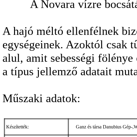
A Novara vízre bocsát
A hajó méltó ellenfélnek bi
egységeinek. Azoktól csak t
alul, amit sebességi fölénye 
a típus jellemző adatait muta
Műszaki adatok:
Készítették:
Ganz és társa Danubius Gép-,