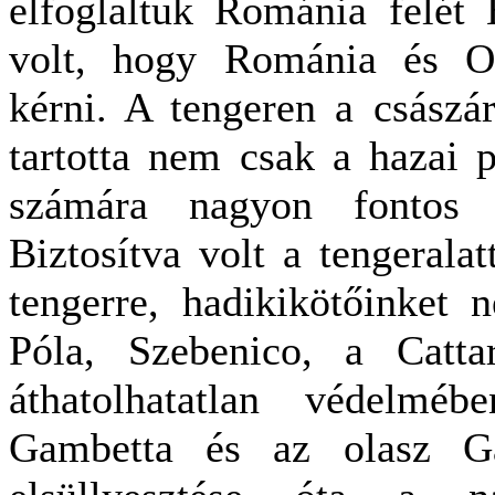
elfoglaltuk Románia felét 
volt, hogy Románia és Or
kérni. A tengeren a császári
tartotta nem csak a hazai p
számára nagyon fontos m
Biztosítva volt a tengeralat
tengerre, hadikikötőinket 
Póla, Szebenico, a Cattar
áthatolhatatlan védelmé
Gambetta és az olasz Gar