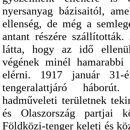
nyersanyag bázisaitól, am
ellenség, de még a semlege
antant részére szállítottá
látta, hogy az idő ellen
végének minél hamarabbi b
elérni. 1917 január 31-é
tengeralattjáró háborút
hadműveleti területnek teki
és Olaszország partjai k
Földközi-tenger keleti és k