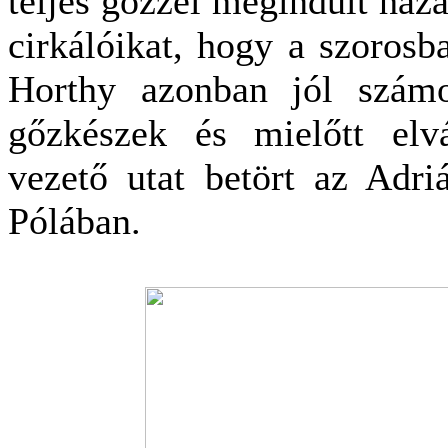
teljes gőzzel megindult haza
cirkálóikat, hogy a szorosb
Horthy azonban jól számo
gőzkészek és mielőtt elv
vezető utat betört az Adri
Pólában.