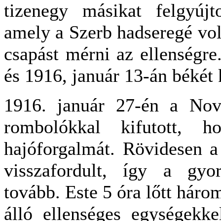
tizenegy másikat felgyújto
amely a Szerb hadseregé volt
csapást mérni az ellenségre
és 1916, január 13-án békét 
1916. január 27-én a Nov
rombolókkal kifutott, h
hajóforgalmát. Rövidesen a
visszafordult, így a gyor
tovább. Este 5 óra lőtt háro
álló ellenséges egységekkel