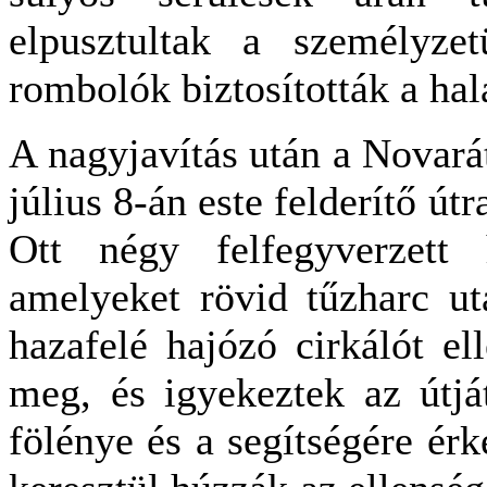
elpusztultak a személyzet
rombolók biztosították a ha
A nagyjavítás után a Novará
július 8-án este felderítő út
Ott négy felfegyverzett h
amelyeket rövid tűzharc ut
hazafelé hajózó cirkálót e
meg, és igyekeztek az útjá
fölénye és a segítségére ér