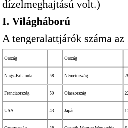
dízelmeghajtású volt.)
I. Világháború
A tengeralattjárók száma az 
Ország
Ország
Nagy-Britannia
58
Németország
2
Franciaország
50
Olaszország
2
USA
43
Japán
1
Oroszország
38
Osztrák-Magyar Monarchia
6