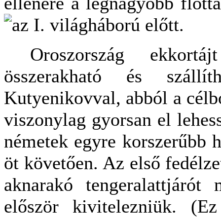
ellenére a legnagyobb flottá
az I. világháború előtt.
Oroszország ekkortájt
összerakható és szállíth
Kutyenikovval, abból a célb
viszonylag gyorsan el lehess
németek egyre korszerűbb h
öt követően. Az első fedélzet
aknarakó tengeralattjárót 
először kivitelezniük. (