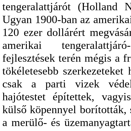
tengeralattjárót (Holland N
Ugyan 1900-ban az amerikai
120 ezer dollárért megvásár
amerikai tengeralattjár
fejlesztések terén mégis a f
tökéletesebb szerkezeteket 
csak a parti vizek véde
hajótestet építettek, vagy
külső köpennyel borították, 
a merülő- és üzemanyagtart