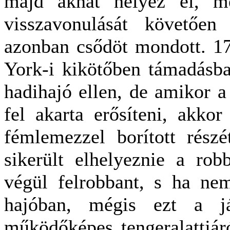
majd aknát helyez el, me
visszavonulását követően
azonban csődöt mondott. 1
York-i kikötőben támadásba
hadihajó ellen, de amikor a
fel akarta erősíteni, akko
fémlemezzel borított rész
sikerült elhelyeznie a ro
végül felrobbant, s ha nem
hajóban, mégis ezt a já
működőképes tengeralattjár