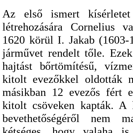
Az első ismert kísérletet
létrehozására Cornelius v
1620 körül I. Jakab (1603-1
járművet rendelt tőle. Ezek
hajtást bőrtömítésű, vízm
kitolt evezőkkel oldották
másikban 12 evezős fért el
kitolt csöveken kapták. A
bevethetőségéről nem m
kétséges, hogy valaha is