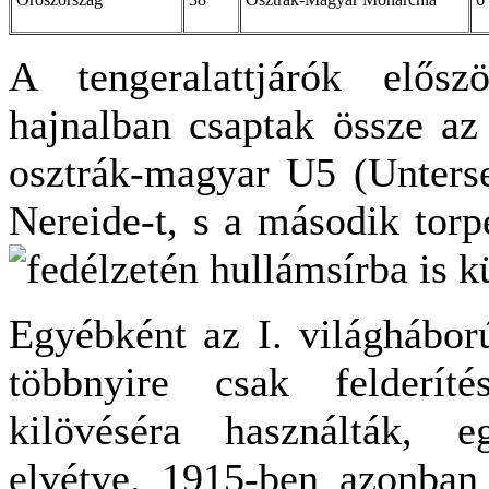
A tengeralattjárók elős
hajnalban csaptak össze az
osztrák-magyar U5 (Unters
Nereide-t, s a második torp
fedélzetén hullámsírba is k
Egyébként az I. világháború
többnyire csak felderít
kilövéséra használták, 
elvétve. 1915-ben azonban