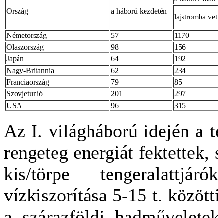
Ország
a háború kezdetén
lajstromba vet
Németország
57
1170
Olaszország
98
156
Japán
64
192
Nagy-Britannia
62
234
Franciaország
79
85
Szovjetunió
201
297
USA
96
315
Az I. világháború idején a t
rengeteg energiát fektettek, 
kis/törpe tengeralattj
vízkiszorítása 5-15 t. közöt
a szárazföldi hadművelete