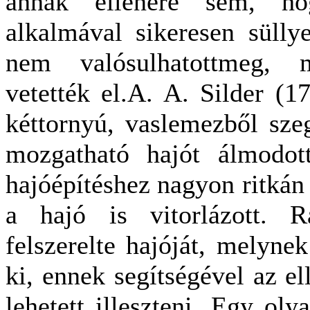
annak ellenére sem, h
alkalmával sikeresen süllye
nem valósulhatottmeg, m
vetették el.A. A. Silder (1
kéttornyú, vaslemezből szeg
mozgatható hajót álmodot
hajóépítéshez nagyon ritkán 
a hajó is vitorlázott. R
felszerelte hajóját, melyne
ki, ennek segítségével az el
lehetett illeszteni. Egy oly