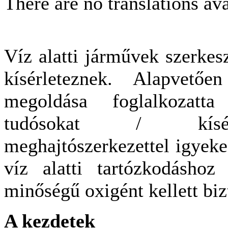
There are no translations ava
Víz alatti járművek szerkes
kísérleteznek. Alapvető
megoldása foglalkozatt
tudósokat / kísérl
meghajtószerkezettel igyeke
víz alatti tartózkodásho
minőségű oxigént kellett biz
A kezdetek