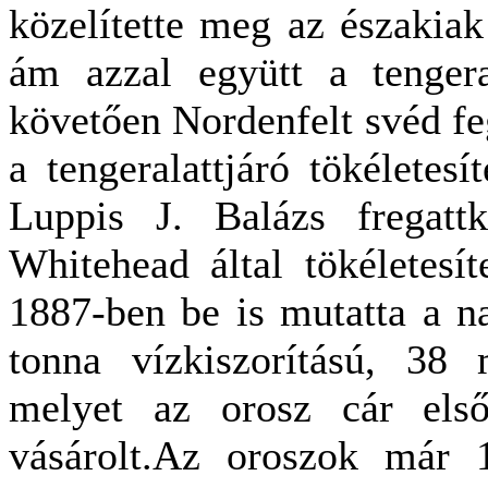
közelítette meg az északiak 
ám azzal együtt a tengeral
követően Nordenfelt svéd fe
a tengeralattjáró tökéletesí
Luppis J. Balázs fregattka
Whitehead által tökéletesíte
1887-ben be is mutatta a na
tonna vízkiszorítású, 38 m
melyet az orosz cár első
vásárolt.Az oroszok már 