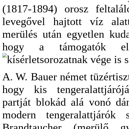
(1817-1894) orosz feltaláló
levegővel hajtott víz ala
merülés után egyetlen kuda
hogy a támogatók elf
kísérletsorozatnak vége is 
A. W. Bauer német tüzértiszt
hogy kis tengeralattjárój
partját blokád alá vonó dán
modern tengeralattjárók 
Brandtaucher (merülő gy