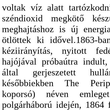
voltak víz alatt tartózkodn
széndioxid megkötő készü
meghajtáshoz is új energi
ötlöttek ki idővel.1863-b
kéziirányítás, nyitott fed
hajójával próbaútra indult
által gerjeszetett hull
későbbiekben The Perip
koporsó) néven emleget
polgárháború idején, 1864 f