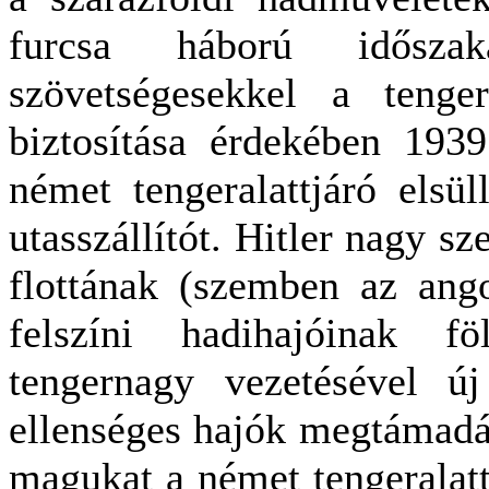
furcsa háború idősza
szövetségesekkel a tenger
biztosítása érdekében 193
német tengeralattjáró elsül
utasszállítót. Hitler nagy sz
flottának (szemben az ango
felszíni hadihajóinak fö
tengernagy vezetésével új
ellenséges hajók megtámadás
magukat a német tengeralatt