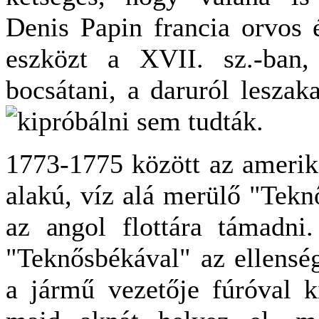
Denis Papin francia orvos é
eszközt a XVII. sz.-ban,
bocsátani, a daruról leszak
kipróbálni sem tudták.
1773-1775 között az amerik
alakú, víz alá merülő "Tekn
az angol flottára támadni
"Teknősbékával" az ellenség
a jármű vezetője fúróval k