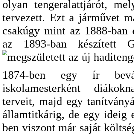
olyan tengeralattjárót, me
tervezett. Ezt a járművet má
csakúgy mint az 1888-ban é
az 1893-ban készített G
megszületett az új haditen
1874-ben egy ír beván
iskolamesterként diákok
terveit, majd egy tanítványá
államtitkárig, de egy ideig e
ben viszont már saját költsé