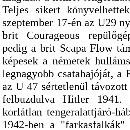
Teljes sikert könyvelhett
szeptember 17-én az U29 nyíl
brit Courageous repülőgé
pedig a brit Scapa Flow tá
képesek a németek hullámsí
legnagyobb csatahajóját, a 
az U 47 sértetlenül távozott
felbuzdulva Hitler 1941.
korlátlan tengeralattjáró-h
1942-ben a "farkasfalkák" 