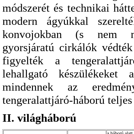
módszerét és technikai hátt
modern ágyúkkal szerelté
konvojokban (s nem ma
gyorsjáratú cirkálók védték
figyelték a tengeralattjá
lehallgató készülékeket 
mindennek az eredmény
tengeralattjáró-háború teljes
II. világháború
a háború alatt