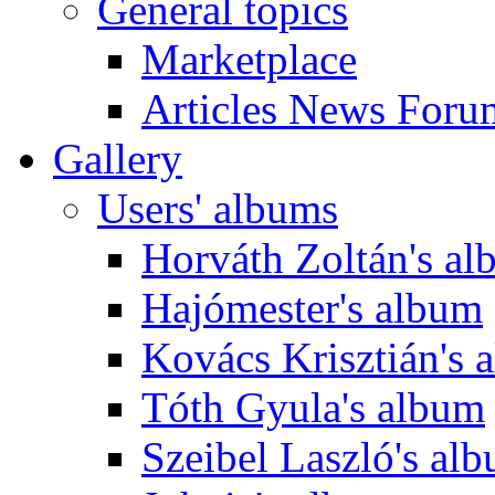
General topics
Marketplace
Articles News Foru
Gallery
Users' albums
Horváth Zoltán's a
Hajómester's album
Kovács Krisztián's 
Tóth Gyula's album
Szeibel Laszló's al