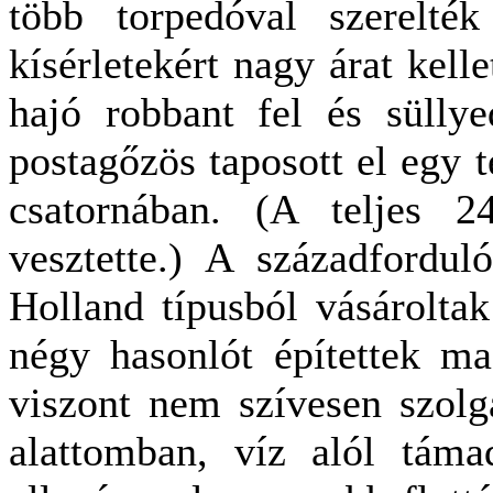
több torpedóval szerelté
kísérletekért nagy árat kelle
hajó robbant fel és sülly
postagőzös taposott el egy 
csatornában. (A teljes 2
vesztette.) A századfordu
Holland típusból vásárolta
négy hasonlót építettek ma
viszont nem szívesen szolg
alattomban, víz alól táma