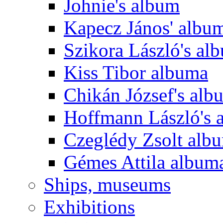
Johnie's album
Kapecz János' albu
Szikora László's al
Kiss Tibor albuma
Chikán József's alb
Hoffmann László's 
Czeglédy Zsolt alb
Gémes Attila album
Ships, museums
Exhibitions