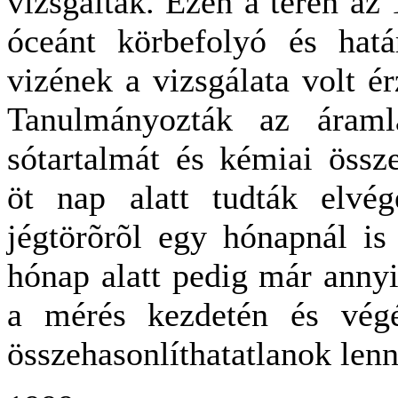
vizsgálták. Ezen a téren az 
óceánt körbefolyó és hatá
vizének a vizsgálata volt ér
Tanulmányozták az áramlá
sótartalmát és kémiai összet
öt nap alatt tudták elvé
jégtörõrõl egy hónapnál is
hónap alatt pedig már annyi
a mérés kezdetén és vég
összehasonlíthatatlanok len