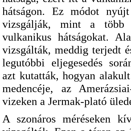
hátságon. Ez módot nyújt 
vizsgálják, mint a több 
vulkanikus hátságokat. Ala
vizsgálták, meddig terjedt é
legutóbbi eljegesedés sor
azt kutatták, hogyan alakul
medencéje, az Amerázsiai
vizeken a Jermak-plató üled
A szonáros méréseken kívü