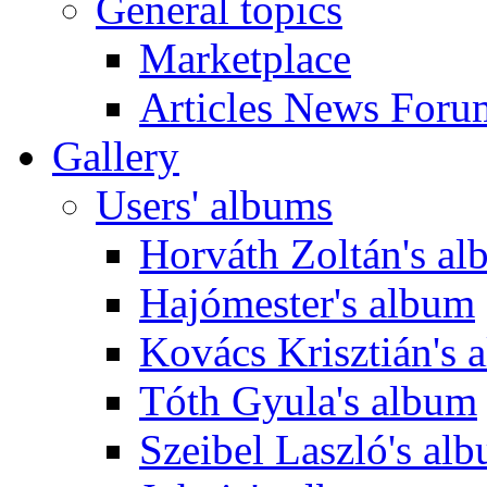
General topics
Marketplace
Articles News Foru
Gallery
Users' albums
Horváth Zoltán's a
Hajómester's album
Kovács Krisztián's 
Tóth Gyula's album
Szeibel Laszló's al