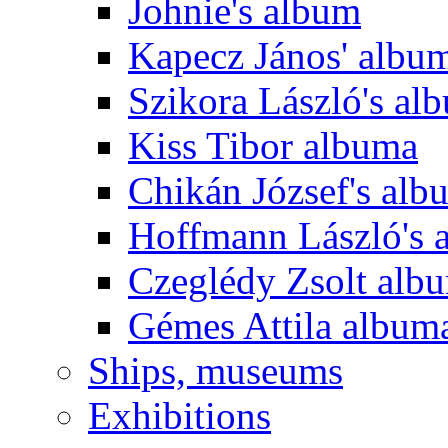
Johnie's album
Kapecz János' albu
Szikora László's al
Kiss Tibor albuma
Chikán József's alb
Hoffmann László's 
Czeglédy Zsolt alb
Gémes Attila album
Ships, museums
Exhibitions