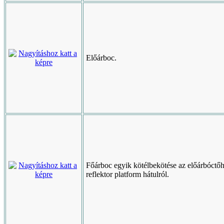
Előárboc.
Főárboc egyik kötélbekötése az előárbóctőhö
reflektor platform hátulról.