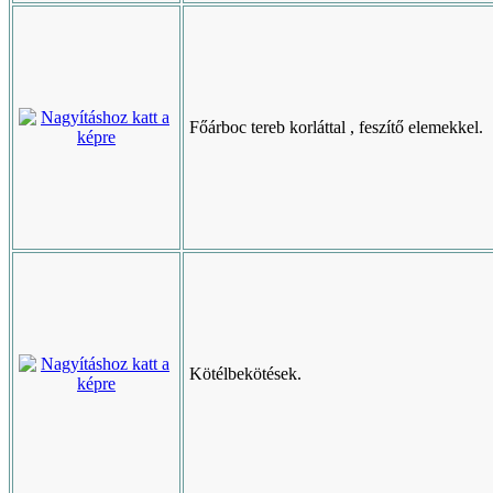
Főárboc tereb korláttal , feszítő elemekkel.
Kötélbekötések.