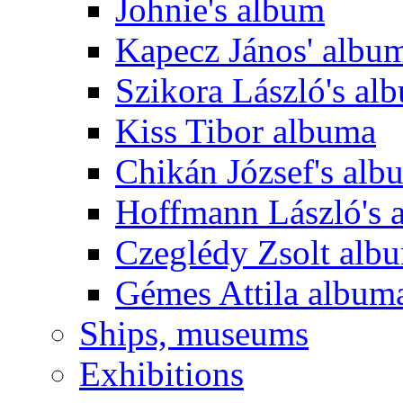
Johnie's album
Kapecz János' albu
Szikora László's al
Kiss Tibor albuma
Chikán József's alb
Hoffmann László's 
Czeglédy Zsolt alb
Gémes Attila album
Ships, museums
Exhibitions