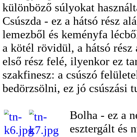
különböző súlyokat használ
Csúszda - ez a hátsó rész alá
lemezből és keményfa lécből
a kötél rövidül, a hátsó rész
első rész felé, ilyenkor ez ta
szakfinesz: a csúszó felület
bedörzsölni, ez jó csúszási 
Bolha - ez a n
esztergált és 