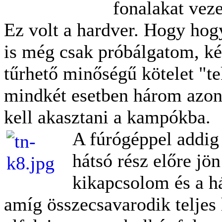
fonalakat vezet
Ez volt a hardver. Hogy hogy
is még csak próbálgatom, k
tűrhető minőségű kötelet "t
mindkét esetben három azon
kell akasztani a kampókba.
A fúrógéppel addig
hátsó rész előre jö
kikapcsolom és a há
amíg összecsavarodik teljes