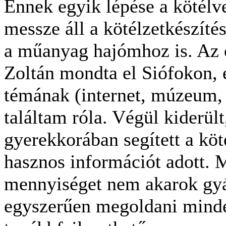
Ennek egyik lépése a kötélv
messze áll a kötélzetkészíté
a műanyag hajómhoz is. Az e
Zoltán mondta el Siófokon, 
témának (internet, múzeum, 
találtam róla. Végül kiderül
gyerekkorában segített a köt
hasznos információt adott. M
mennyiséget nem akarok gyá
egyszerűen megoldani minde