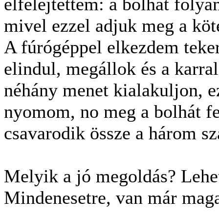
elfelejtettem: a bolhát folya
mivel ezzel adjuk meg a köt
A fúrógéppel elkezdem teker
elindul, megállok és a karra
néhány menet kialakuljon, e
nyomom, no meg a bolhát fe
csavarodik össze a három sz
Melyik a jó megoldás? Lehe
Mindenesetre, van már magam