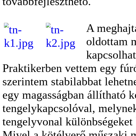
továbbfejleszthető.
A meghajtá
oldottam 
kapcsolhat
Praktikerben vettem egy fúr
szerintem stabilabbat lehetne
egy magasságban állítható k
tengelykapcsolóval, melynek
tengelyvonal különbségeket 
Mivel a kötélverő műszaki 