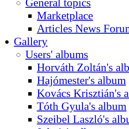
General topics
Marketplace
Articles News Foru
Gallery
Users' albums
Horváth Zoltán's a
Hajómester's album
Kovács Krisztián's 
Tóth Gyula's album
Szeibel Laszló's al