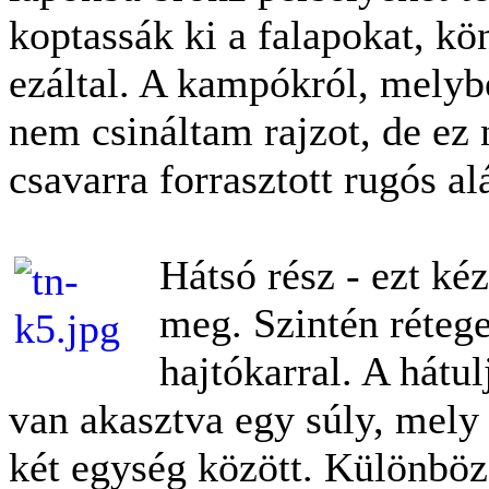
koptassák ki a falapokat, kö
ezáltal. A kampókról, melybe
nem csináltam rajzot, de e
csavarra forrasztott rugós alá
Hátsó rész - ezt ké
meg. Szintén rétege
hajtókarral. A hátul
van akasztva egy súly, mely f
két egység között. Különböz