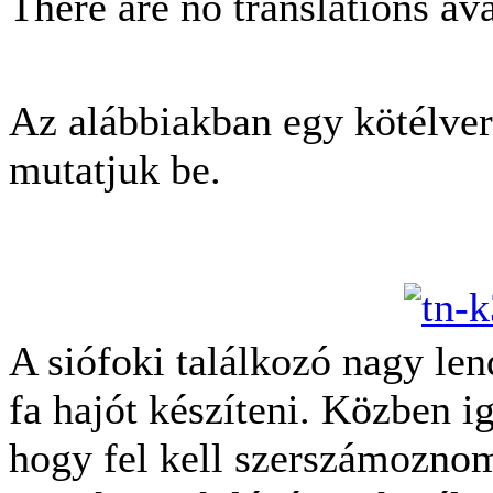
There are no translations ava
Az alábbiakban egy kötélver
mutatjuk be.
A siófoki találkozó nagy len
fa hajót készíteni. Közben i
hogy fel kell szerszámozno