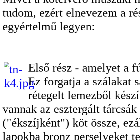
tudom, ezért elnevezem a ré
egyértelmű legyen:
Első rész - amelyet a f
Ez forgatja a szálakat 
rétegelt lemezből kész
vannak az esztergált tárcsá
("ékszíjként") köt össze, ezá
lapokba bronz perselyeket t