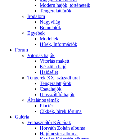
Modern hajók, történeteik
Tengeralattjárók
Irodalom
Nagyvilág
Bemutatók
Egyebek
Modellek
Hírek, Információk
Fórum
Vitorlás hajók
Vitorlás makett
Készül a hajó
Hajósélet
Tengerek XX. századi urai
Tengeralattjárók
Csatahajók
Utasszállító hajók
Általános témák
Piactér
Cikkek, hírek fóruma
Galéria
Felhasználói Képtárak
Horváth Zoltán albuma
Hajómester albuma