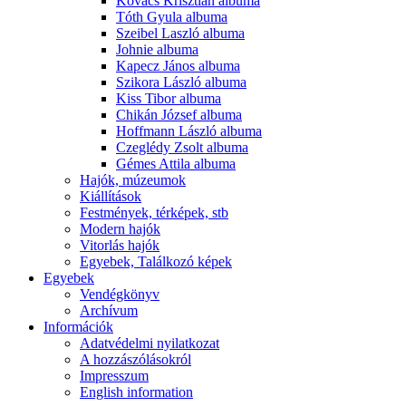
Kovács Krisztián albuma
Tóth Gyula albuma
Szeibel Laszló albuma
Johnie albuma
Kapecz János albuma
Szikora László albuma
Kiss Tibor albuma
Chikán József albuma
Hoffmann László albuma
Czeglédy Zsolt albuma
Gémes Attila albuma
Hajók, múzeumok
Kiállítások
Festmények, térképek, stb
Modern hajók
Vitorlás hajók
Egyebek, Találkozó képek
Egyebek
Vendégkönyv
Archívum
Információk
Adatvédelmi nyilatkozat
A hozzászólásokról
Impresszum
English information