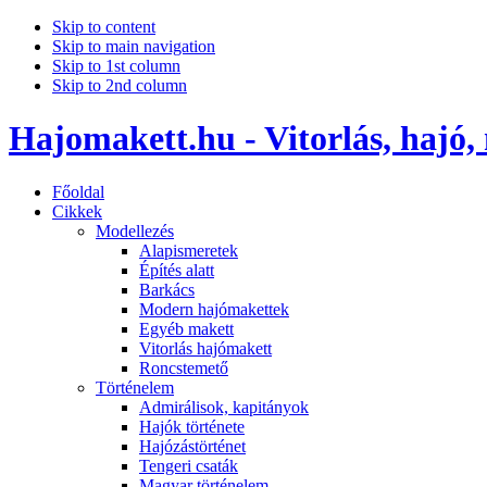
Skip to content
Skip to main navigation
Skip to 1st column
Skip to 2nd column
Hajomakett.hu - Vitorlás, hajó,
Főoldal
Cikkek
Modellezés
Alapismeretek
Építés alatt
Barkács
Modern hajómakettek
Egyéb makett
Vitorlás hajómakett
Roncstemető
Történelem
Admirálisok, kapitányok
Hajók története
Hajózástörténet
Tengeri csaták
Magyar történelem