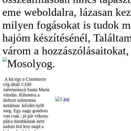
eme weboldalra, lázasan kez
milyen fogásokat is tudok m
hajóm készítésénél, Találtam 
várom a hozzászólásaitokat, 
.
A kit egy a Constructo
cég általi 1:100
méretarányú Santa Maria
vitorlás. Kibontva a
dobozt számomra
tartalmas készlet nyílt
meg. Egy nagy gondom
van csak : jó pár vékony
pálca darabkának nem
tudom hol lesz majd a