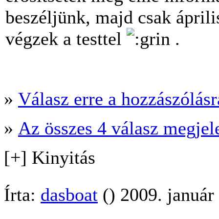
beszéljünk, majd csak ápri
végzek a testtel
.
»
Válasz erre a hozzászólásra
»
Az összes 4 válasz megjel
[+] Kinyitás
Írta:
dasboat
() 2009. január