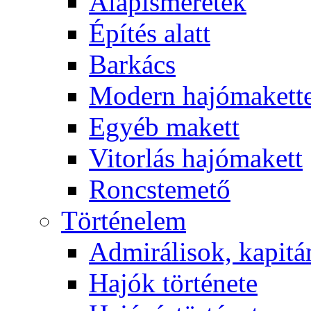
Alapismeretek
Építés alatt
Barkács
Modern hajómakett
Egyéb makett
Vitorlás hajómakett
Roncstemető
Történelem
Admirálisok, kapit
Hajók története