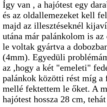
Így van , a hajótest egy dara
és az oldallemezeket kell fel
majd az illesztéseknél kijav
utána már palánkolom is az o
le voltak gyártva a dobozba
(4mm). Egyedüli problémám
az ,hogy a két "emeleti" fe
palánkok közötti rést míg a
mellé fektettem le őket. A m
hajótest hossza 28 cm, tehát 