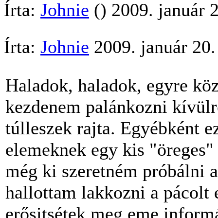
Írta:
Johnie
() 2009. január 
Írta:
Johnie
2009. január 20
Haladok, haladok, egyre köz
kezdenem palánkozni kívülről
túlleszek rajta. Egyébként ez
elemeknek egy kis "öreges" 
még ki szeretném próbálni 
hallottam lakkozni a pácolt 
erősitsétek meg eme informá