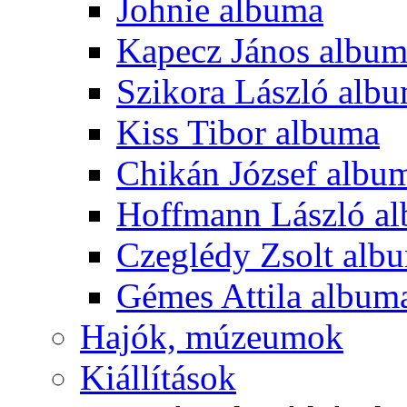
Johnie albuma
Kapecz János albu
Szikora László alb
Kiss Tibor albuma
Chikán József albu
Hoffmann László a
Czeglédy Zsolt alb
Gémes Attila album
Hajók, múzeumok
Kiállítások