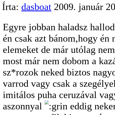
Írta:
dasboat
2009. január 2
Egyre jobban haladsz hallod
én csak azt bánom,hogy én 
elemeket de már utólag ne
most már nem dobom a kaz
sz*rozok neked biztos nagyo
varrod vagy csak a szegélye
imitálos puha ceruzával vag
aszonnyal
eddig nekem