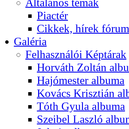
Általános témák
Piactér
Cikkek, hírek fóru
Galéria
Felhasználói Képtárak
Horváth Zoltán alb
Hajómester albuma
Kovács Krisztián a
Tóth Gyula albuma
Szeibel Laszló alb