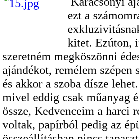
Karácsonyi aj
ezt a számomr
exkluzivitásna
kitet. Ezúton, 
szeretném megköszönni édes
ajándékot, remélem szépen s
és akkor a szoba dísze lehe
mivel eddig csak műanyag és
össze, Kedvenceim a harci r
voltak, papírból pedig az épü
összeállításban nincs tapas