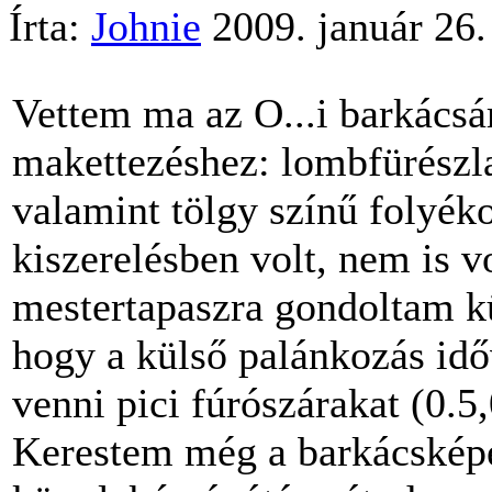
Írta:
Johnie
2009. január 26.
Vettem ma az O...i barkácsá
makettezéshez: lombfürészlap
valamint tölgy színű folyéko
kiszerelésben volt, nem is vo
mestertapaszra gondoltam kü
hogy a külső palánkozás idő
venni pici fúrószárakat (0.5
Kerestem még a barkácsképe