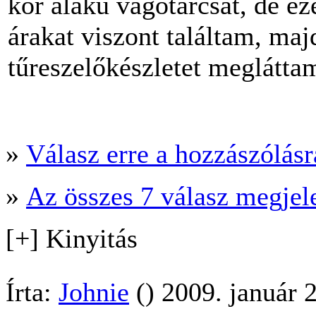
kör alakú vágótárcsát, de e
árakat viszont találtam, maj
tűreszelőkészletet meglátta
»
Válasz erre a hozzászólásra
»
Az összes 7 válasz megjel
[+] Kinyitás
Írta:
Johnie
() 2009. január 