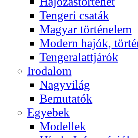
Hajózástörténet
Tengeri csaták
Magyar történelem
Modern hajók, törté
Tengeralattjárók
Irodalom
Nagyvilág
Bemutatók
Egyebek
Modellek