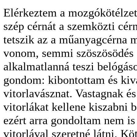
Elérkeztem a mozgókötélzet
szép cérnát a szemközti cé
tetszik az a műanyagcérna 
vonom, semmi szöszösödés d
alkalmatlanná teszi belógáso
gondom: kibontottam és kiva
vitorlavásznat. Vastagnak é
vitorlákat kellene kiszabni b
ezért arra gondoltam nem is
vitorlával szeretné látni. 