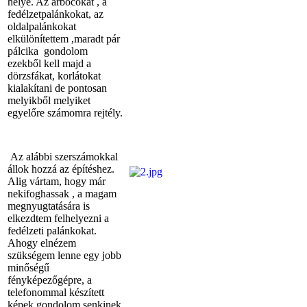
helye. Az árbócokat , a
fedélzetpalánkokat, az
oldalpalánkokat
elkülönítettem ,maradt pár
pálcika gondolom
ezekből kell majd a
dörzsfákat, korlátokat
kialakítani de pontosan
melyikből melyiket
egyelőre számomra rejtély.
Az alábbi szerszámokkal
állok hozzá az építéshez.
Alig vártam, hogy már
nekifoghassak , a magam
megnyugtatására is
elkezdtem felhelyezni a
fedélzeti palánkokat.
Ahogy elnézem
szükségem lenne egy jobb
minőségű
fényképezőgépre, a
telefonommal készített
képek gondolom senkinek