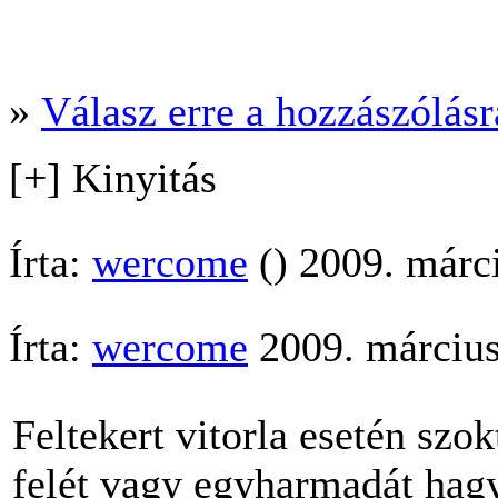
»
Válasz erre a hozzászólásra
[+] Kinyitás
Írta:
wercome
() 2009. márc
Írta:
wercome
2009. március
Feltekert vitorla esetén szo
felét vagy egyharmadát hagy