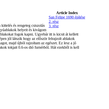
Article Index
San Felipe 1690 építése
2. rész
kittelés és rengeteg csiszolás
3. rész
ágyúablakok helyeit és kivágom
lakokat fogok kapni. Ugyebár itt is kicsit át kellett
épen jól látszik hogy az először felrajzolt ablakok
got, majd újból rajzoltam az egészet. Ez lesz a jó
kok tokjait 0.6-os dió furnérból. Hát ezekből is kell