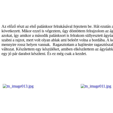
Az előző részt az első palánksor felrakásával fejeztem be. Hát ezután a 
következett. Mikor ezzel is végeztem, úgy döntöttem felrajzolom az 
azokat, így amikor a második palánksort is felrakom süllyesztett ágyúab
szabni a rajzot, mert volt olyan ablak ami beleért volna a bordába. A k
mennyire rossz helyen vannak. Ragasztottam a hajótestre ragasztószala
változat. Készítettem egy készüléket, amiben elkészítettem az ágyúabla
egy jó pár darabot készíteni. És ez még csak a kezdet.