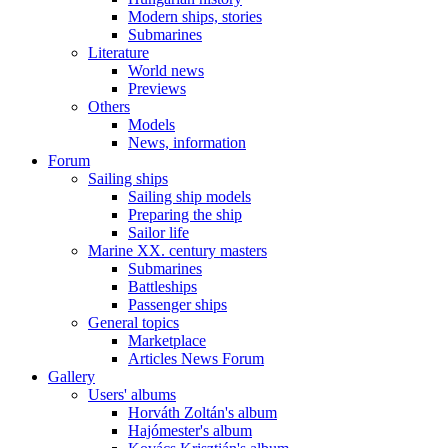
Modern ships, stories
Submarines
Literature
World news
Previews
Others
Models
News, information
Forum
Sailing ships
Sailing ship models
Preparing the ship
Sailor life
Marine XX. century masters
Submarines
Battleships
Passenger ships
General topics
Marketplace
Articles News Forum
Gallery
Users' albums
Horváth Zoltán's album
Hajómester's album