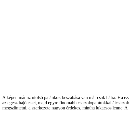
A képen már az utolsó palánkok beszabása van már csak hátra. Ha e
az egész hajótestet, majd egyre finomabb csiszolópapírokkal átcsiszo
megszüntetni, a szerkezete nagyon érdekes, mintha lukacsos lenne. A r