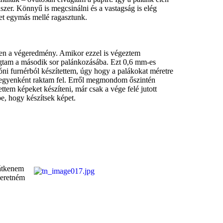
szer. Könnyű is megcsinálni és a vastagság is elég
t egymás mellé ragasztunk.
yen a végeredmény. Amikor ezzel is végeztem
gtam a második sor palánkozásába. Ezt 0,6 mm-es
ni furnérból készítettem, úgy hogy a palákokat méretre
egyenként raktam fel. Erről megmondom őszintén
tettem képeket készíteni, már csak a vége felé jutott
e, hogy készítsek képet.
 átkenem
zeretném