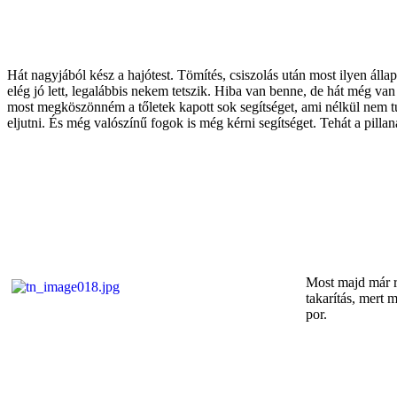
Hát nagyjából kész a hajótest. Tömítés, csiszolás után most ilyen áll
elég jó lett, legalábbis nekem tetszik. Hiba van benne, de hát még van 
most megköszönném a tőletek kapott sok segítséget, ami nélkül nem t
eljutni. És még valószínű fogok is még kérni segítséget. Tehát a pillana
Most majd már r
takarítás, mert 
por.