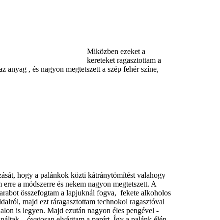
Miközben ezeket a
kereteket ragasztottam a
az anyag , és nagyon megtetszett a szép fehér színe,
zását, hogy a palánkok közti kátránytömítést valahogy
m erre a módszerre és nekem nagyon megtetszett. A
darabot összefogtam a lapjuknál fogva, fekete alkoholos
ldalról, majd ezt ráragasztottam technokol ragasztóval
dalon is legyen. Majd ezután nagyon éles pengével -
áltak – óvatosan elvágtam a papírt. Így a palánk élén