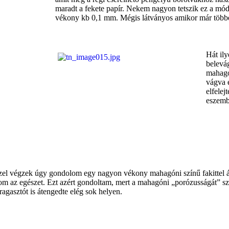
maradt a fekete papír. Nekem nagyon tetszik ez a mód
vékony kb 0,1 mm. Mégis látványos amikor már többe
Hát il
belevá
mahagó
vágva 
elfelej
eszemb
zzel végzek úgy gondolom egy nagyon vékony mahagóni színű fakittel
lom az egészet. Ezt azért gondoltam, mert a mahagóni „porózusságát” s
agasztót is átengedte elég sok helyen.