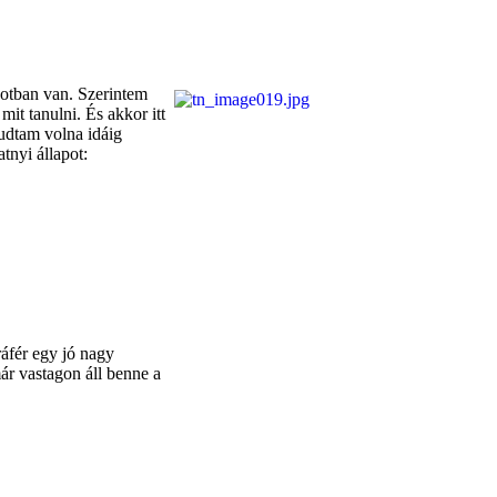
apotban van. Szerintem
mit tanulni. És akkor itt
udtam volna idáig
tnyi állapot:
áfér egy jó nagy
már vastagon áll benne a