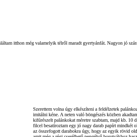
aláltam itthon még valamelyik télről maradt gyertyánfát. Nagyon jó szár
Szerettem volna úgy elkészíteni a feldélzetek palánko
imitálni kéne. A neten való böngészés közben akadta
kifúrészelt palánkokat méretre szabtam, majd kb. 10 
filcel besatíroztam egy jó nagy darab papírt mindkét o
az összefogott darabokra úgy, hogy az egyik rövid ol
amit még a régi cserélhető pengélyű borotvákhoz haszn