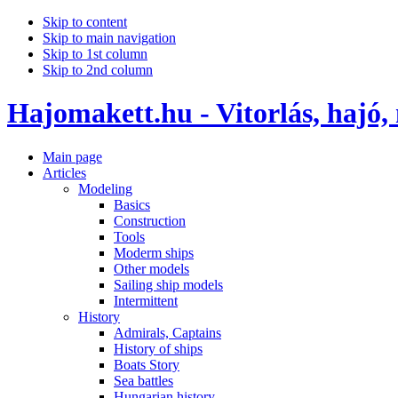
Skip to content
Skip to main navigation
Skip to 1st column
Skip to 2nd column
Hajomakett.hu - Vitorlás, hajó,
Main page
Articles
Modeling
Basics
Construction
Tools
Moderm ships
Other models
Sailing ship models
Intermittent
History
Admirals, Captains
History of ships
Boats Story
Sea battles
Hungarian history