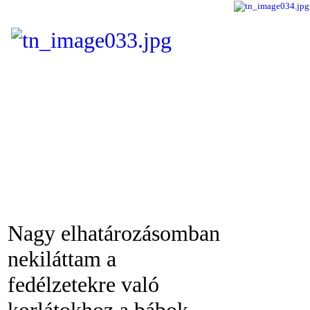
Nagy elhatározásomban
nekiláttam a
fedélzetekre való
korlátokhoz a bábok