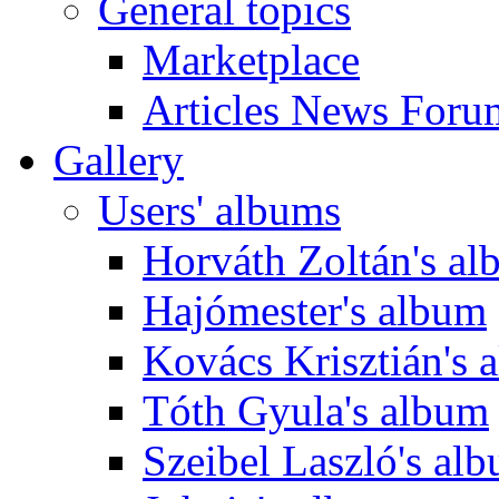
General topics
Marketplace
Articles News Foru
Gallery
Users' albums
Horváth Zoltán's a
Hajómester's album
Kovács Krisztián's 
Tóth Gyula's album
Szeibel Laszló's al