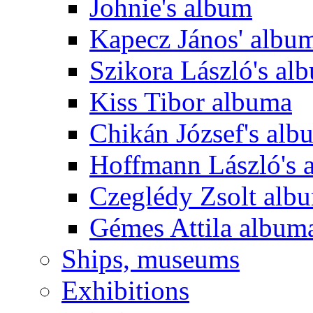
Johnie's album
Kapecz János' albu
Szikora László's al
Kiss Tibor albuma
Chikán József's alb
Hoffmann László's 
Czeglédy Zsolt alb
Gémes Attila album
Ships, museums
Exhibitions