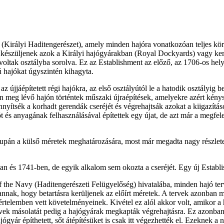
 (Királyi Haditengerészet), amely minden hajóra vonatkozóan teljes kör
, készüljenek azok a Királyi hajógyárakban (Royal Dockyards) vagy ke
tak osztályba sorolva. Ez az Establishment az előző, az 1706-os helye
ú hajókat úgyszintén kihagyta.
z újjáépítetett régi hajókra, az első osztályútól le a hatodik osztályig 
n meg lévő hajón történtek műszaki újraépítések, amelyekre azért kény
nyítsék a korhadt gerendák cseréjét és végrehajtsák azokat a kiigazítás
ót és anyagának felhasználásával építettek egy újat, de azt már a megfe
supán a külső méretek meghatározására, most már megadta nagy részlete
an és 1741-ben, de egyik alkalom sem okozta a cseréjét. Egy új Establ
 the Navy (Haditengerészeti Felügyelőség) hivatalába, minden hajó ter
 annak, hogy betartásra kerüljenek az előírt méretek. A tervek azonban 
rtelemben vett követelményeinek. Kivétel ez alól akkor volt, amikor a
tervek másolatát pedig a hajógyárak megkapták végrehajtásra. Ez azonba
ajógyár építhetett, sőt átépítésüket is csak itt végezhették el. Ezeknek 