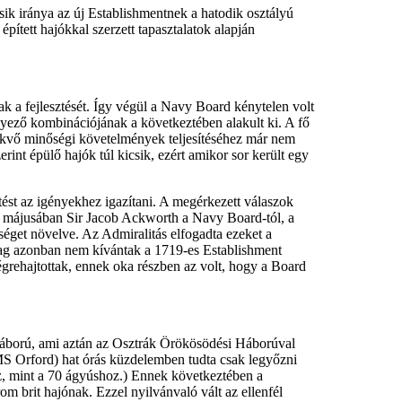
sik iránya az új Establishmentnek a hatodik osztályú
pített hajókkal szerzett tapasztalatok alapján
nak a fejlesztését. Így végül a Navy Board kénytelen volt
ényező kombinációjának a következtében alakult ki. A fő
vekvő minőségi követelmények teljesítéséhez már nem
nt épülő hajók túl kicsik, ezért amikor sor került egy
tést az igényekhez igazítani. A megérkezett válaszok
33 májusában Sir Jacob Ackworth a Navy Board-tól, a
sséget növelve. Az Admiralitás elfogadta ezeket a
ailag azonban nem kívántak a 1719-es Establishment
végrehajtottak, ennek oka részben az volt, hogy a Board
 háború, ami aztán az Osztrák Örökösödési Háborúval
S Orford) hat órás küzdelemben tudta csak legyőzni
oz, mint a 70 ágyúshoz.) Ennek következtében a
rom brit hajónak. Ezzel nyilvánvaló vált az ellenfél