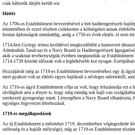
csak háborúk idején került sor.
Háttér
Az 1706-os Establishment bevezetésével a brit haditengerészeti hajóép
tekintetében és ezzel részben csökkentse a költségeket annak érdekébe
formai újdonságok mindaddig, amíg a 1750-es évek elején. el nem törl
1714-ben György trónra kerültével megkezdődött a hannoveri dinaszt
Admiralitás Tanácsa) és a Navy Board (a Haditengerészeti Igazgatóság)
akik a szakmai tevékenységük éveiben megtanulták az Establishment r
1714-1739 közötti időszak volt a legbékésebb kor nyugat- Európában
Hozzájárult még az 1719-es Establishment bevezetéséhez egy új ágy
mert gyakori volt az eltérés egyes hajóknál a névleges méretektől, ami 
Az 1716-os ágyú Establishment célja az volt, hogy felszámolja ezt a
rávilágított arra a tényre is, hogy még mindig sok hajó van szolgálatb
szerkezeti gyengesége miatt. Lényegében a Navy Board elhatározta, ho
egységes fegyverzet létrehozását.
1719-es megállapodások
Az új Establishment a méreteket 1719. decemberben véglegesítette lén
szélesség és a hajóűr mélysége), míg az 1719-es Establishment részlet