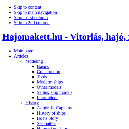
Skip to content
Skip to main navigation
Skip to 1st column
Skip to 2nd column
Hajomakett.hu - Vitorlás, hajó,
Main page
Articles
Modeling
Basics
Construction
Tools
Moderm ships
Other models
Sailing ship models
Intermittent
History
Admirals, Captains
History of ships
Boats Story
Sea battles
Hungarian history