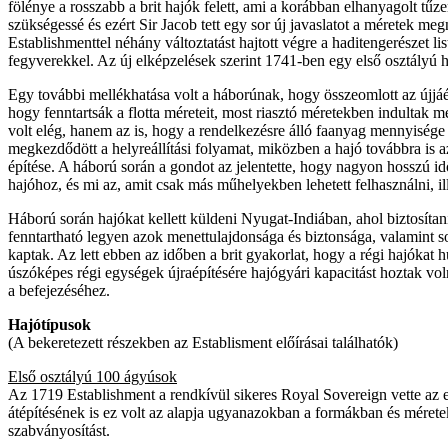
fölénye a rosszabb a brit hajók felett, ami a korábban elhanyagolt tűz
szükségessé és ezért Sir Jacob tett egy sor új javaslatot a méretek 
Establishmenttel néhány változtatást hajtott végre a haditengerészet 
fegyverekkel. Az új elképzelések szerint 1741-ben egy első osztályú he
Egy további mellékhatása volt a háborúnak, hogy összeomlott az újjáép
hogy fenntartsák a flotta méreteit, most riasztó méretekben indultak 
volt elég, hanem az is, hogy a rendelkezésre álló faanyag mennyisége n
megkezdődött a helyreállítási folyamat, miközben a hajó továbbra is az
építése. A háború során a gondot az jelentette, hogy nagyon hosszú id
hajóhoz, és mi az, amit csak más műhelyekben lehetett felhasználni, i
Háború során hajókat kellett küldeni Nyugat-Indiában, ahol biztosítan
fenntartható legyen azok menettulajdonsága és biztonsága, valamint sok m
kaptak. Az lett ebben az időben a brit gyakorlat, hogy a régi hajókat 
úszóképes régi egységek újraépítésére hajógyári kapacitást hoztak vol
a befejezéséhez.
Hajótípusok
(A bekeretezett részekben az Establisment előírásai találhatók)
Első osztályú 100 ágyúsok
Az 1719 Establishment a rendkívül sikeres Royal Sovereign vette az e
átépítésének is ez volt az alapja ugyanazokban a formákban és mérete
szabványosítást.