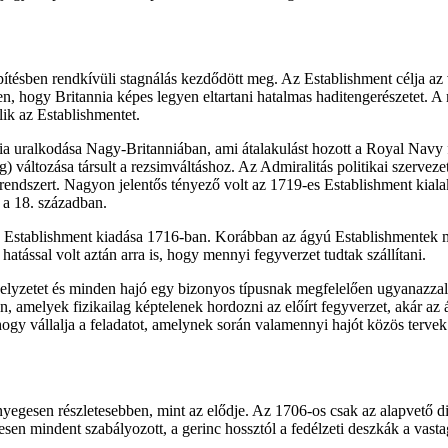
ítésben rendkívüli stagnálás kezdődött meg. Az Establishment célja az v
n, hogy Britannia képes legyen eltartani hatalmas haditengerészetet. A 
ik az Establishmentet.
ia uralkodása Nagy-Britanniában, ami átalakulást hozott a Royal Navy
 változása társult a rezsimváltáshoz. Az Admiralitás politikai szervez
endszert. Nagyon jelentős tényező volt az 1719-es Establishment kiala
 a 18. században.
ú Establishment kiadása 1716-ban. Korábban az ágyú Establishmentek 
hatással volt aztán arra is, hogy mennyi fegyverzet tudtak szállítani.
 helyzetet és minden hajó egy bizonyos típusnak megfelelően ugyanazz
an, amelyek fizikailag képtelenek hordozni az előírt fegyverzet, akár a
gy vállalja a feladatot, amelynek során valamennyi hajót közös tervek 
yegesen részletesebben, mint az elődje. Az 1706-os csak az alapvető di
esen mindent szabályozott, a gerinc hossztól a fedélzeti deszkák a vasta