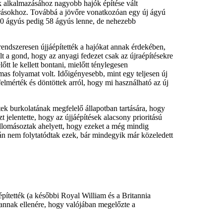
rek alkalmazásához nagyobb hajók építése vált
lőírásokhoz. Továbbá a jövőre vonatkozóan egy új ágyú
a 60 ágyús pedig 58 ágyús lenne, de nehezebb
 rendszeresen újjáépítették a hajókat annak érdekében,
lt a gond, hogy az anyagi fedezet csak az újraépítésekre
tt le kellett bontani, mielőtt ténylegesen
lmas folyamat volt. Időigényesebb, mint egy teljesen új
elmérték és döntöttek arról, hogy mi használható az új
tek burkolatának megfelelő állapotban tartására, hogy
t jelentette, hogy az újjáépítések alacsony prioritású
 állomásoztak ahelyett, hogy ezeket a még mindig
alán nem folytatódtak ezek, bár mindegyik már közeledett
pítették (a későbbi Royal William és a Britannia
 annak ellenére, hogy valójában megelőzte a