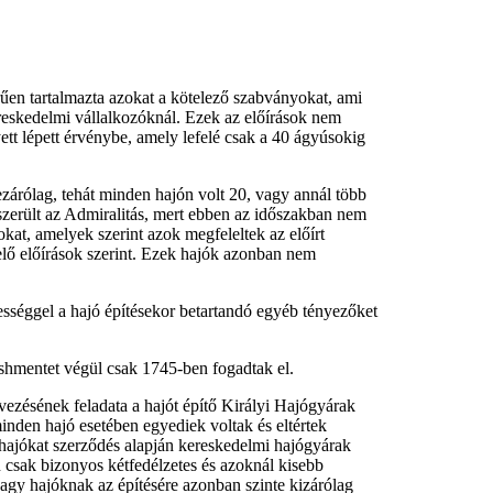
űen tartalmazta azokat a kötelező szabványokat, ami
reskedelmi vállalkozóknál. Ezek az előírások nem
tt lépett érvénybe, amely lefelé csak a 40 ágyúsokig
bezárólag, tehát minden hajón volt 20, vagy annál több
szerült az Admiralitás, mert ebben az időszakban nem
okat, amelyek szerint azok megfeleltek az előírt
lelő előírások szerint. Ezek hajók azonban nem
sséggel a hajó építésekor betartandó egyéb tényezőket
ishmentet végül csak 1745-ben fogadtak el.
vezésének feladata a hajót építő Királyi Hajógyárak
minden hajó esetében egyediek voltak és eltértek
 hajókat szerződés alapján kereskedelmi hajógyárak
n csak bizonyos kétfedélzetes és azoknál kisebb
a nagy hajóknak az építésére azonban szinte kizárólag