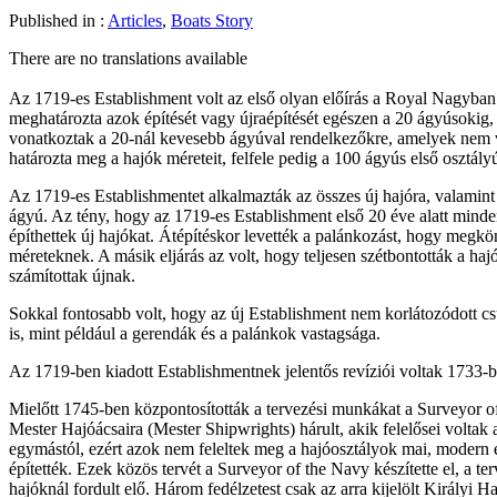
Published in :
Articles
,
Boats Story
There are no translations available
Az 1719-es Establishment volt az első olyan előírás a Royal Nagyban
meghatározta azok építését vagy újraépítését egészen a 20 ágyúsokig
vonatkoztak a 20-nál kevesebb ágyúval rendelkezőkre, amelyek nem vol
határozta meg a hajók méreteit, felfele pedig a 100 ágyús első osztály
Az 1719-es Establishmentet alkalmazták az összes új hajóra, valamint a
ágyú. Az tény, hogy az 1719-es Establishment első 20 éve alatt minde
építhettek új hajókat. Átépítéskor levették a palánkozást, hogy megkön
méreteknek. A másik eljárás az volt, hogy teljesen szétbontották a haj
számítottak újnak.
Sokkal fontosabb volt, hogy az új Establishment nem korlátozódott c
is, mint például a gerendák és a palánkok vastagsága.
Az 1719-ben kiadott Establishmentnek jelentős revíziói voltak 1733-b
Mielőtt 1745-ben központosították a tervezési munkákat a Surveyor of
Mester Hajóácsaira (Mester Shipwrights) hárult, akik felelősei voltak
egymástól, ezért azok nem feleltek meg a hajóosztályok mai, modern é
építették. Ezek közös tervét a Surveyor of the Navy készítette el, a 
hajóknál fordult elő. Három fedélzetest csak az arra kijelölt Királyi H