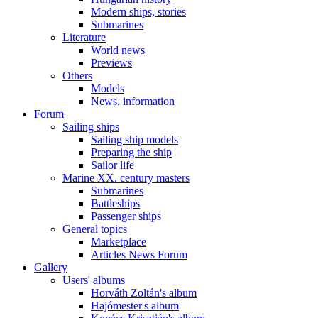
Modern ships, stories
Submarines
Literature
World news
Previews
Others
Models
News, information
Forum
Sailing ships
Sailing ship models
Preparing the ship
Sailor life
Marine XX. century masters
Submarines
Battleships
Passenger ships
General topics
Marketplace
Articles News Forum
Gallery
Users' albums
Horváth Zoltán's album
Hajómester's album