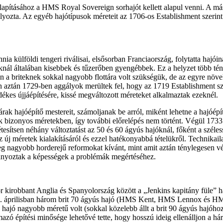
llapításához a HMS Royal Sovereign sorhajót kellett alapul venni. A má
lyozta. Az egyéb hajótípusok méreteit az 1706-os Establishment szerint é
ia külföldi tengeri riválisai, elsősorban Franciaország, folytatta hajói
aiknál általában kisebbek és tűzerőben gyengébbek. Ez a helyzet több t
en a briteknek sokkal nagyobb flottára volt szükségük, de az egyre nö
 aztán 1729-ben aggályok merültek fel, hogy az 1719 Establishment szeri
kes újjáépítésére, kissé megváltozott méreteket alkalmaztak ezeknél.
árak hajóépítő mestereit, számoljanak be arról, miként lehetne a hajóépí
ak bizonyos méretekben, így további előrelépés nem történt. Végül 17
tesítsen néhány változtatást az 50 és 60 ágyús hajóknál, főként a széle
az új méretek kialakításáról és ezzel hatékonyabbá tételükről. Technik
tileg nagyobb horderejű reformokat kívánt, mint amit aztán ténylegesen 
 hiányoztak a képességek a problémák megértéséhez.
kor kirobbant Anglia és Spanyolország között a „Jenkins kapitány füle”
740. áprilisban három brit 70 ágyús hajó (HMS Kent, HMS Lennox és HM
ol hajó nagyobb méretű volt (sokkal közelebb állt a brit 90 ágyús hajóh
rmazó építési minősége lehetővé tette, hogy hosszú ideig ellenálljon a há