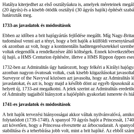
Hatálya kiterjedhet az első osztályúakra is, amelyek méreteinek megá
(20 ágyús) és a kisebb ötödik osztályú (30 ágyús hajók) építését szabá
határozták meg.
1733-as javaslatok és módosítások
Ebben az időben a brit hajógyártás fejlődése megállt. Míg Nagy-Britann
tudomásul venni azt a tényt, hogy a brit hajók a külföldi versenytárs
ok azonban az volt, hogy a kontinentális haditengerészetekkel szemb
voltak elegendők a rendelkezésre álló költségek. Ennek következtében
új hajó, a HMS Centurion építésére, illetve a HMS Rippon éppen esedé
1732-ben az Admiralitás úgy határozott, hogy felkéri a Királyi hajógy
azonban nagyon óvatosak voltak, csak kisebb kiigazításokat javasolt
Surveyor of the Navyval közösen azt javasolta, hogy az Admiralitás lé
javaslatokat, és azt is, hogy majd a később dönt az egyéb típusoknál 
helyett új, 1733-ast megalkotni. A jelek szerint az Admiralitás erede
of Admiralty tagjaiból hiányzott a hajóépítés gyakorlati ismerete és
1741-es javaslatok és módosítások
A brit hajók tervezési hiányosságai akkor váltak nyilvánvalóvá, ami
folytatódott (1739-1748). A spanyol 70 ágyús hajót a Princessát, 1
azt követően, hogy a Princessa elvesztette az árbocsudarait. A spany
stabilitása és a teherbírása jobb volt, mint a brit hajóké. Az ebből szá