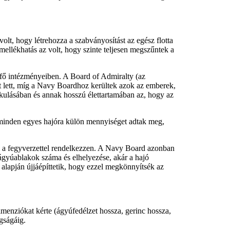
olt, hogy létrehozza a szabványosítást az egész flotta
mellékhatás az volt, hogy szinte teljesen megszűntek a
 fő intézményeiben. A Board of Admiralty (az
et lett, míg a Navy Boardhoz kerültek azok az emberek,
kulásában és annak hosszú élettartamában az, hogy az
minden egyes hajóra külön mennyiséget adtak meg,
al a fegyverzettel rendelkezzen. A Navy Board azonban
z ágyúablakok száma és elhelyezése, akár a hajó
alapján újjáépíttetik, hogy ezzel megkönnyítsék az
menziókat kérte (ágyúfedélzet hossza, gerinc hossza,
gságáig.