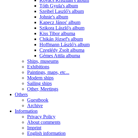
Kovács Krisztián's album
Tóth Gyula's album
Szeibel Laszló's album
Johnie's album
Kapecz János' album
Szikora László's album
Kiss Tibor albuma
Chikán József's album
Hoffmann László's album
Czeglédy Zsolt albuma
Gémes Attila albuma
Ships, museums
Exhibitions
Paintings, maps, etc...
Modern ships
Sailing ships
Other, Meetings
Others
Guestbook
Archive
Information
Privacy Policy
About comments
Imprint
English information