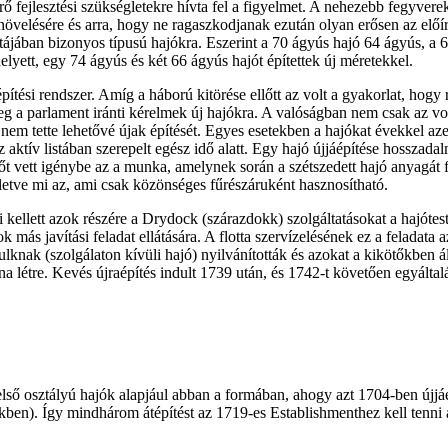
erő fejlesztési szükségletekre hívta fel a figyelmet. A nehezebb fegyve
megnövelésére és arra, hogy ne ragaszkodjanak ezután olyan erősen az e
listájában bizonyos típusú hajókra. Eszerint a 70 ágyús hajó 64 ágyús, 
lyett, egy 74 ágyús és két 66 ágyús hajót építettek új méretekkel.
ítési rendszer. Amíg a háború kitörése ellőtt az volt a gyakorlat, hogy
meg a parlament iránti kérelmek új hajókra. A valóságban nem csak az vo
em tette lehetővé újak építését. Egyes esetekben a hajókat évekkel azelő
 aktív listában szerepelt egész idő alatt. Egy hajó újjáépítése hosszada
őt vett igénybe az a munka, amelynek során a szétszedett hajó anyagát f
lletve mi az, ami csak közönséges fűrészáruként hasznosítható.
i kellett azok részére a Drydock (szárazdokk) szolgáltatásokat a hajótes
ás javítási feladat ellátására. A flotta szervízelésének ez a feladata az
hulknak (szolgálaton kívüli hajó) nyilvánították és azokat a kikötőkben
na létre. Kevés újraépítés indult 1739 után, és 1742-t követően egyált
lső osztályú hajók alapjául abban a formában, ahogy azt 1704-ben újjáé
kben). Így mindhárom átépítést az 1719-es Establishmenthez kell tenni