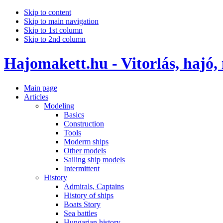
Skip to content
Skip to main navigation
Skip to 1st column
Skip to 2nd column
Hajomakett.hu - Vitorlás, hajó,
Main page
Articles
Modeling
Basics
Construction
Tools
Moderm ships
Other models
Sailing ship models
Intermittent
History
Admirals, Captains
History of ships
Boats Story
Sea battles
Hungarian history