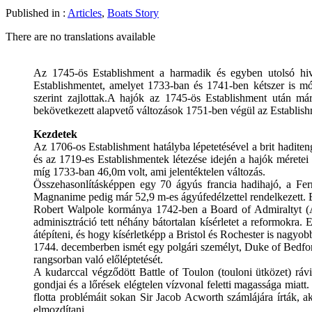
Published in :
Articles
,
Boats Story
There are no translations available
Az
1745-ös
Establishment
a harmadik
és egyben utolsó hi
Establishmentet
,
amelyet
1733-ban
és 1741-ben
kétszer is
mód
szerint zajlottak
.
A hajók az
1745-ös
Establishment után
már 
bekövetkezett
alapvető változások
1751
-ben
végül az
Establis
Kezdetek
Az 1706-os Establishment hatályba lépetetésével a brit haditen
és az 1719-es Establishmentek létezése idején a hajók mérete
míg 1733-ban 46,0m volt, ami jelentéktelen változás.
Összehasonlításképpen egy 70 ágyús francia hadihajó, a Fer
Magnanime pedig már 52,9 m-es ágyúfedélzettel rendelkezett. Ez
Robert Walpole kormánya 1742-ben a Board of Admiraltyt (Adm
adminisztráció tett néhány bátortalan kísérletet a reformokra
átépíteni, és hogy kísérletképp a Bristol és Rochester is nagyo
1744. decemberben ismét egy polgári személyt, Duke of Bedfor
rangsorban való előléptetését.
A kudarccal végződött Battle of Toulon (touloni ütközet) rávi
gondjai és a lőrések elégtelen vízvonal feletti magassága mia
flotta problémáit sokan Sir Jacob Acworth számlájára írták, 
elmozdítani.