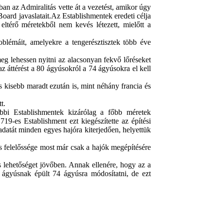
n az Admiralitás vette át a vezetést, amikor úgy
oard javaslatait.
Az Establishmentek eredeti célja
 eltérő méretekből nem kevés létezett, mielőtt a
blémáit, amelyekre a tengerésztisztek több éve
meg lehessen nyitni az alacsonyan fekvő lőréseket
 az áttérést a 80 ágyúsokról a 74 ágyúsokra el kell
 kisebb maradt ezután is, mint néhány francia és
t.
bbi Establishmentek kizárólag a főbb méretek
19-es Establishment ezt kiegészítette az építési
adatát minden egyes hajóra kiterjedően, helyettük
s felelőssége most már csak a hajók megépítésére
s lehetőséget jövőben. Annak ellenére, hogy az a
80 ágyúsnak épült 74 ágyúsra módosítatni, de ezt