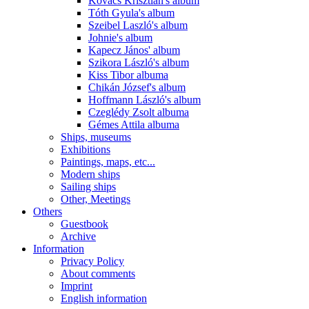
Kovács Krisztián's album
Tóth Gyula's album
Szeibel Laszló's album
Johnie's album
Kapecz János' album
Szikora László's album
Kiss Tibor albuma
Chikán József's album
Hoffmann László's album
Czeglédy Zsolt albuma
Gémes Attila albuma
Ships, museums
Exhibitions
Paintings, maps, etc...
Modern ships
Sailing ships
Other, Meetings
Others
Guestbook
Archive
Information
Privacy Policy
About comments
Imprint
English information