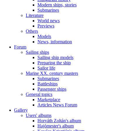
Modern ships, stories
Submarines
Literature
World news
Previews
Others
Models
News, information
Forum
Sailing ships
Sailing ship models
Preparing the ship
Sailor life
Marine XX. century masters
Submarines
Battleships
Passenger ships
General topics
Marketplace
Articles News Forum
Gallery
Users' albums
Horváth Zoltán's album
Hajómester's album