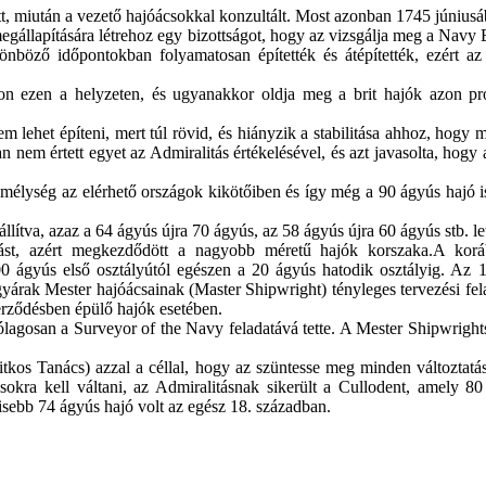
, miután a vezető hajóácsokkal konzultált. Most azonban 1745 júniusába
egállapítására létrehoz egy bizottságot, hogy az vizsgálja meg a Navy B
lönböző időpontokban folyamatosan építették és átépítették, ezért az
on ezen a helyzeten, és ugyanakkor oldja meg a brit hajók azon pro
 lehet építeni, mert túl rövid, és hiányzik a stabilitása ahhoz, hogy 
ban nem értett egyet az Admiralitás értékelésével, és azt javasolta, hogy
zmélység az elérhető országok kikötőiben és így még a 90 ágyús hajó is
llítva, azaz a 64 ágyús újra 70 ágyús, az 58 ágyús újra 60 ágyús stb. let
ást, azért megkezdődött a nagyobb méretű hajók korszaka.
A korá
00 ágyús első osztályútól egészen a 20 ágyús hatodik osztályig.
Az 17
yárak Mester hajóácsainak (Master Shipwright) tényleges tervezési fel
zerződésben épülő hajók esetében.
rólagosan a Surveyor of the Navy feladatává tette. A Mester Shipwright
itkos Tanács) azzal a céllal, hogy az szüntesse meg minden változtatá
yúsokra kell váltani, az Admiralitásnak sikerült a Cullodent, amely 
kisebb 74 ágyús hajó volt az egész 18. században.