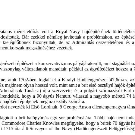
vatalos méret
előírás
volt
a
Royal Navy hajóépítésének történetébe
osítottak.
B
ár
ezekkel
némileg
javítottak
a problémákon, az építése
kielégítőbbnek bizonyultak,
de
az Admiralitás összetételében
és 
hment
korszak
megszűnéséhez
vezettek.
gerészeti építészet a konzervativizmus pályájárakerült, ami stagnálásho
i viszonylag változatlanok maradtak: például az ágyúfedélzet hossza 
me, amit 1702-ben foglalt el a Királyi Haditengerészet 47,6m-es, a
 majdnem olyan hosszú volt, mint amit a brit első osztályú hajók építé
irálisok Tanácsa) újra szervezete, és a polgári származásúi Earl o
. Elrendelték, hogy a 90 ágyús Namurt, válaszul a nagyobb méretű 74 á
bb hajóként épüljenek meg az osztály számára.
dot nevezték ki Első Lordnak. ő George Anson ellentengernagyra támas
lágított a brit hajógyártás egy sor problémájára. Több hajó nem tudta 
tt. Commodore Charles Knowles megfigyelte, hogy a britek 70 ágyús ha
aki 1715 óta állt Surveyor of the Navy (Haditengerészeti Felügyelősé