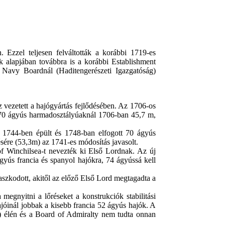
n
.
Ezzel teljesen
felváltották
a korábbi
1719-es
k alapjában továbbra is a korábbi
Establishment
a
Navy Boardnál (Haditengerészeti Igazgatóság)
z vezetett a hajógyártás fejlődésében. Az 1706-os
a 70 ágyús harmadosztályúaknál 1706-ban 45,7 m,
z 1744-ben épült és 1748-ban elfogott 70 ágyús
sére (53,3m) az 1741-es módosítás javasolt.
f Winchilsea-t nevezték ki Első Lordnak. Az új
gyús francia és spanyol hajókra, 74 ágyússá kell
zkodott, akitől az előző Első Lord megtagadta a
megnyitni a lőréseket a konstrukciók stabilitási
jóinál jobbak a kisebb francia 52 ágyús hajók. A
g) élén és a Board of Admiralty nem tudta onnan