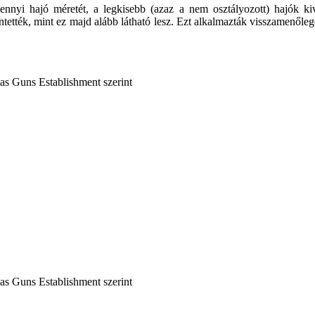
nnyi hajó méretét, a legkisebb (azaz a nem osztályozott) hajók ki
tették, mint ez majd alább látható lesz.
E
zt alkalmazták visszamenőleg
as Guns Establishment szerint
as Guns Establishment szerint