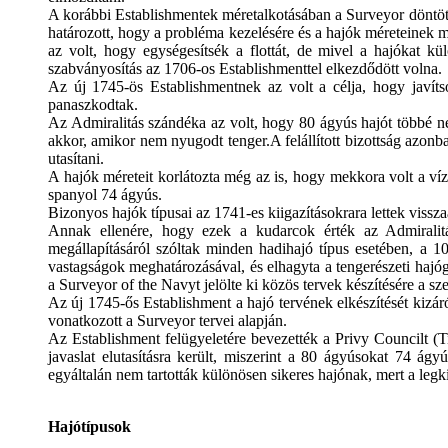
A korábbi Establishmentek méretalkotásában a Surveyor döntött
határozott, hogy a probléma kezelésére és a hajók méreteinek m
az volt, hogy egységesítsék a flottát, de mivel a hajókat kü
szabványosítás az 1706-os Establishmenttel elkezdődött volna.
Az új 1745-ös Establishmentnek az volt a célja, hogy javíts
panaszkodtak.
Az Admiralitás szándéka az volt, hogy 80 ágyús hajót többé nem
akkor, amikor nem nyugodt tenger.
A felállított bizottság azon
utasítani.
A hajók méreteit korlátozta még az is, hogy mekkora volt a ví
spanyol 74 ágyús.
Bizonyos hajók típusai az 1741-es kiigazításokrara lettek visszaá
Annak ellenére, hogy ezek a kudarcok érték az Admiralit
megállapításáról szóltak minden hadihajó típus esetében, a 1
vastagságok meghatározásával, és elhagyta a tengerészeti hajóg
a Surveyor of the Navyt jelölte ki közös tervek készítésére a s
Az új 1745-ős Establishment a hajó tervének elkészítését kizá
vonatkozott a Surveyor tervei alapján.
Az Establishment felügyeletére bevezették a Privy Councilt (T
javaslat elutasításra került, miszerint a 80 ágyúsokat 74 ág
egyáltalán nem tartották különösen sikeres hajónak, mert a leg
Hajótípusok