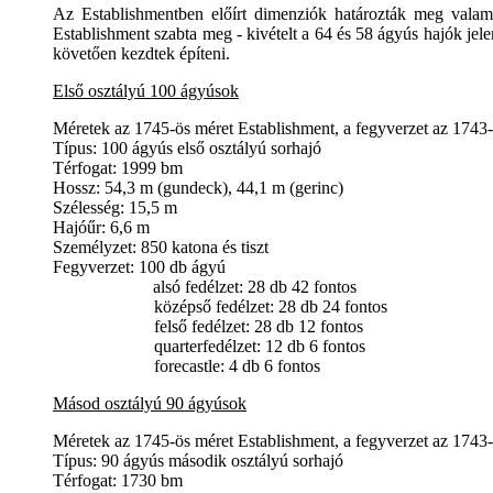
Az Establishmentben előírt dimenziók határozták meg valame
Establishment szabta meg - kivételt a 64 és 58 ágyús hajók jelen
követően kezdtek építeni.
Első osztályú
100
ágyúsok
Méretek az 1745-ös méret Establishment, a fegyverzet az 1743-
Típus:
100 ágyús
első
osztályú
sor
hajó
Térfogat
: 1999
bm
Hossz
:
54,3
m (
gundeck),
44,1
m (
gerinc)
Szélesség
:
15,5
m
Hajóűr
:
6,6
m
Személyzet
: 850
katona és tiszt
Fegyverzet: 100 db ágyú
alsó
fedélzet: 28 db 42 fontos
középső
fedélzet: 28 db 24 fontos
felső
fedélzet: 28
db
12 fontos
quarterfedélzet: 12 db
6 fontos
forecastle: 4 db
6 fontos
Másod osztályú 90
ágyúsok
Méretek az 1745-ös méret Establishment, a fegyverzet az 1743-
Típus:
90 ágyús
második
osztályú
sor
hajó
Térfogat
: 1730
bm