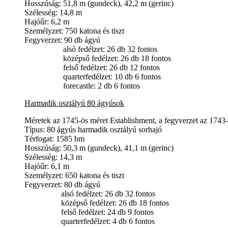
Hosszúság: 51,8
m (
gundeck), 42,2
m (
gerinc)
Szélesség
:
14,8
m
Hajóűr
:
6,2
m
Személyzet
: 750
katona és tiszt
Fegyverzet:
90 db ágyú
alsó
fedélzet:
26 db 32
fontos
középső
fedélzet:
26 db 18
fontos
felső
fedélzet:
26 db 12
fontos
quarterfedélzet:
10 db 6
fontos
forecastle:
2 db 6
fontos
Harmadik osztályú
80
ágyúsok
Méretek az 1745-ös méret Establishment, a fegyverzet az 1743-
Típus:
80 ágyús
harmadik
osztályú
sor
hajó
Térfogat
: 1585
bm
Hosszúság: 50,3
m (
gundeck),
41,1
m (
gerinc)
Szélesség
:
14,3
m
Hajóűr
:
6,1
m
Személyzet
: 650
katona és tiszt
Fegyverzet: 80 db ágyú
alsó
fedélzet: 26 db
32 fontos
középső
fedélzet: 26 db
18 fontos
felső
fedélzet: 24 db
9 fontos
quarterfedélzet:
4 db
6 fontos