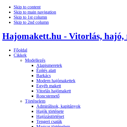
Skip to content
Skip to main navigation
Skip to 1st column
Skip to 2nd column
Hajomakett.hu - Vitorlás, hajó,
Főoldal
Cikkek
Modellezés
Alapismeretek
Építés alatt
Barkács
Modern hajómakettek
Egyéb makett
Vitorlás hajómakett
Roncstemető
Történelem
Admirálisok, kapitányok
Hajók története
Hajózástörténet
Tengeri csaták
Magyar történelem