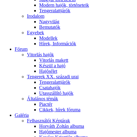
Modern hajók, történeteik
Tengeralattjárók
Irodalom
Nagyvilág
Bemutatók
Egyebek
Modellek
Hírek, Információk
Fórum
Vitorlás hajók
Vitorlás makett
Készül a hajó
Hajósélet
Tengerek XX. századi urai
Tengeralattjárók
Csatahajók
Utasszállító hajók
Általános témák
Piactér
Cikkek, hírek fóruma
Galéria
Felhasználói Képtárak
Horváth Zoltán albuma
Hajómester albuma