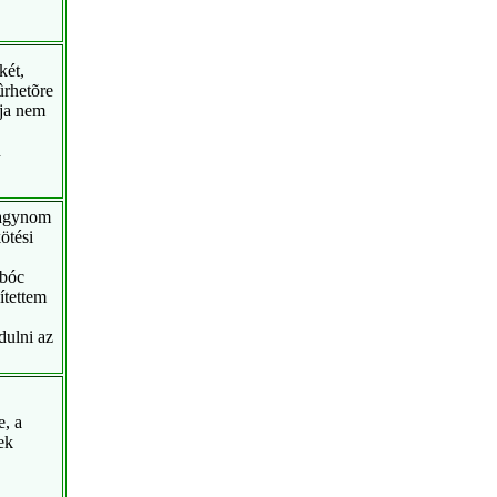
két,
ûrhetõre
ája nem
n
 hagynom
ötési
rbóc
ítettem
dulni az
e, a
ek