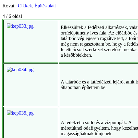
Rovat :
Cikkek
,
Építés alatt
4 / 6 oldal
Elkészültek a fedélzeti alkatrészek, val
orrfelépítmény íves fala. Az elõárbóc és
tatárbóc véglegesen rögzítve lett, a fõár
még nem ragasztottam be, hogy a fedélz
feletti ácsolt szerkezet szerelését ne ak
a késõbbiekben.
A tatárbóc és a tatfedélzeti lejáró, amit l
állapotban építettem be.
A fedélzeti csörlõ és a vízpumpák. A
méretüknél odafigyeltem, hogy kezelhe
magasságúaknak tûnjenek.