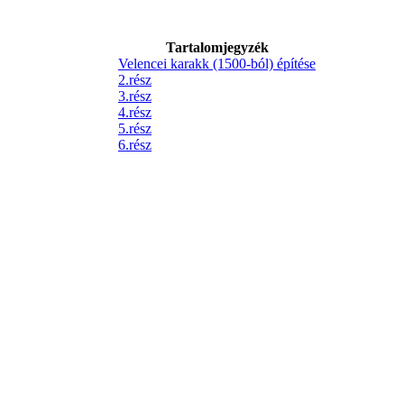
Tartalomjegyzék
Velencei karakk (1500-ból) építése
2.rész
3.rész
4.rész
5.rész
6.rész