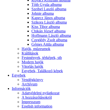
Kovács Krisztián albuma
Tóth Gyula albuma
Szeibel Laszló albuma
Johnie albuma
Kapecz János albuma
Szikora László albuma
Kiss Tibor albuma
Chikán József albuma
Hoffmann László albuma
Czeglédy Zsolt albuma
Gémes Attila albuma
Hajók, múzeumok
Kiállítások
Festmények, térképek, stb
Modern hajók
Vitorlás hajók
Egyebek, Találkozó képek
Egyebek
Vendégkönyv
Archívum
Információk
Adatvédelmi nyilatkozat
A hozzászólásokról
Impresszum
English information