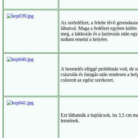
Az orrfedélzet, a felette lévõ gerendasz
lábaival. Maga a fedélzet egyben külön 
meg, a lakkozás és a lazúrozás után eg
tudtam emelni a helyére.
A beemelés eléggé problémás volt, de 
csiszolás és faragás után rendesen a hel
csúszott az egész szerkezet.
Ezt láthatnák a hajóácsok, ha 3,5 cm m
lennének.