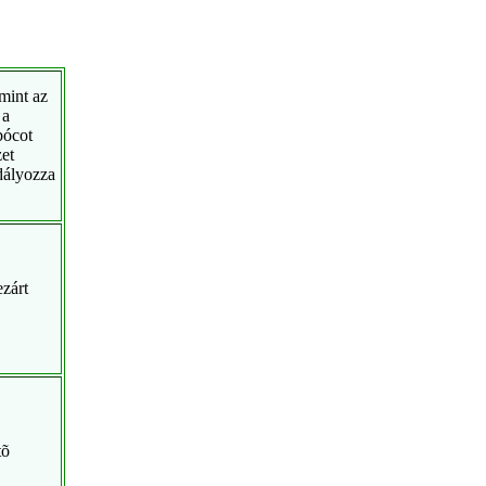
amint az
 a
bócot
et
adályozza
ezárt
tõ