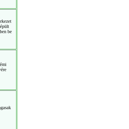
erkezet
épült
yben be
némi
yére
agasak