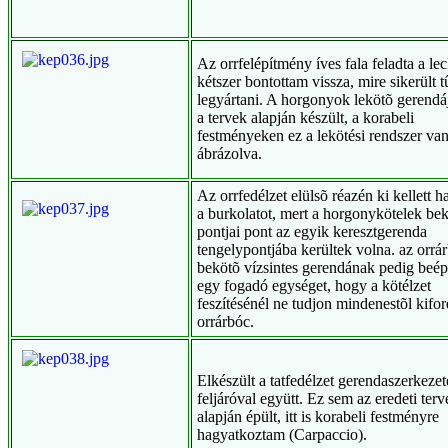
Az orrfelépítmény íves fala feladta a lec
kétszer bontottam vissza, mire sikerült t
legyártani. A horgonyok lekötõ gerend
a tervek alapján készült, a korabeli
festményeken ez a lekötési rendszer va
ábrázolva.
Az orrfedélzet elülsõ réazén ki kellett
a burkolatot, mert a horgonykötelek bek
pontjai pont az egyik keresztgerenda
tengelypontjába kerültek volna. az orrá
bekötõ vízsintes gerendának pedig beép
egy fogadó egységet, hogy a kötélzet
feszítésénél ne tudjon mindenestõl kifor
orrárbóc.
Elkészült a tatfedélzet gerendaszerkezet
feljáróval együtt. Ez sem az eredeti terv
alapján épült, itt is korabeli festményre
hagyatkoztam (Carpaccio).