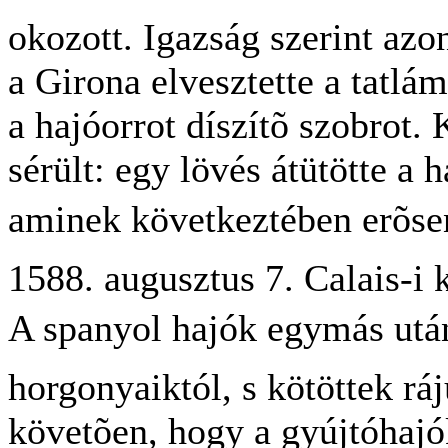
okozott. Igazság szerint azo
a Girona elvesztette a tatlá
a hajóorrot díszítõ szobrot
sérült: egy lövés átütötte a h
aminek következtében erõsen j
1588. augusztus 7. Calais-i k
A spanyol hajók egymás ut
horgonyaiktól, s kötöttek ráj
követõen, hogy a gyújtóhajó