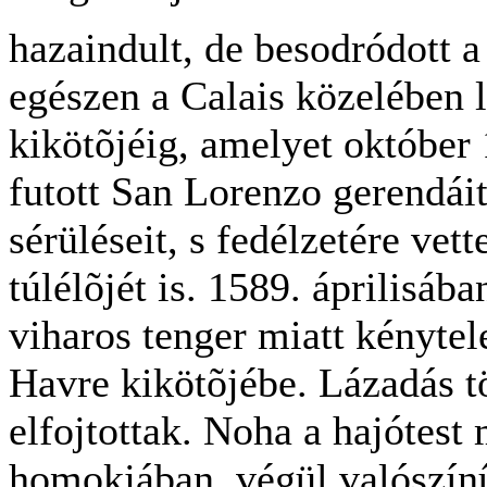
hazaindult, de besodródott 
egészen a Calais közelében 
kikötõjéig, amelyet október 1
futott San Lorenzo gerendáit
sérüléseit, s fedélzetére vet
túlélõjét is. 1589. áprilisába
viharos tenger miatt kénytel
Havre kikötõjébe. Lázadás t
elfojtottak. Noha a hajótest
homokjában, végül valószín