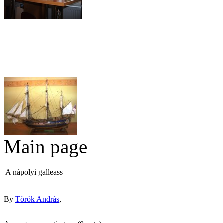
Click here to
view content.
A
nápolyi
galleas
Török
András
Titanic
(Némó)
Legújabb
hajója
How to
made a
boat
from
Main page
copper.
Peregrine
Click
Galley
here to
A nápolyi galleass
view
A Peregrine
content.
Galley
feljavított
By
Török András
,
kittje
Gatewaytől