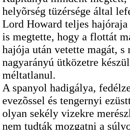
helyõrség tüzérsége által le
Lord Howard teljes hajóraja
is megtette, hogy a flottát
hajója után vetette magát, s
nagyarányú ütközetre készü
méltatlanul.
A spanyol hadigálya, fedélz
evezõssel és tengernyi ezüst
olyan sekély vizekre merész
nem tudták mozgatni a súlyo