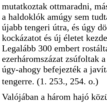
mutatkoztak ottmaradni, más
a haldoklók amúgy sem tudt
újabb tengeri útra, és úgy dö
kockázatot és új életet kezd
Legalább 300 embert rostált
ezerháromszázat zsúfoltak a
úgy-ahogy befejezték a javítá
tengerre. (1. 253., 254. o.)
Valójában a három hajó közü