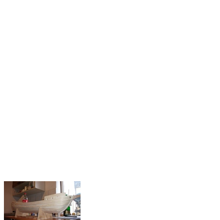
HMS
Victory
Nelson
híres
hajójának
kicsinyített
Mordaunt
mása
Bubutól.
Szikora
László
hajójának
építési
fázisait
XV.századi
követheted itt
karakk
nyomon.