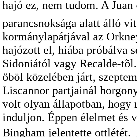
hajó ez, nem tudom. A Juan
parancsnoksága alatt álló vit
kormánylapátjával az Orkney
hajózott el, hiába próbálva 
Sidoniától vagy Recalde-tõl
öböl közelében járt, szeptem
Liscannor partjainál horgon
volt olyan állapotban, hog
induljon. Éppen élelmet és v
Bingham jelentette ottlétét. 