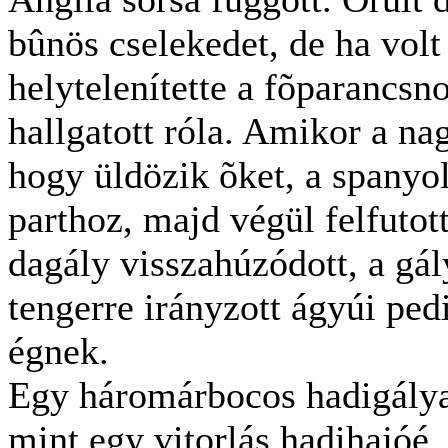
bûnös cselekedet, de ha volt
helytelenítette a fõparancsn
hallgatott róla. Amikor a na
hogy üldözik õket, a spanyo
parthoz, majd végül felfutot
dagály visszahúzódott, a gál
tengerre irányzott ágyúi ped
égnek.
Egy háromárbocos hadigálya
mint egy vitorlás hadihajóé