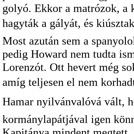
golyó. Ekkor a matrózok, a 
hagyták a gályát, és kiúsztak
Most azután sem a spanyolok
pedig Howard nem tudta ismé
Lorenzót. Ott hevert még sok
amíg teljesen el nem korhadt.
Hamar nyilvánvalóvá vált, 
kormánylapátjával igen könn
Kapitánya mindent megtett, 