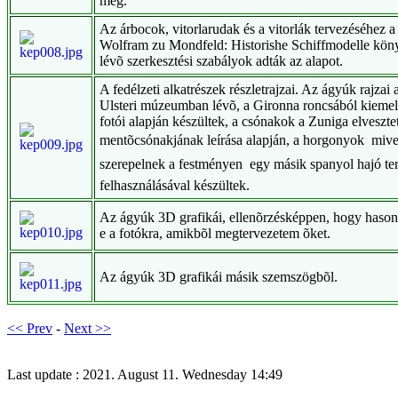
meg.
Az árbocok, vitorlarudak és a vitorlák tervezéséhez a
Wolfram zu Mondfeld: Historishe Schiffmodelle kö
lévõ szerkesztési szabályok adták az alapot.
A fedélzeti alkatrészek részletrajzai. Az ágyúk rajzai 
Ulsteri múzeumban lévõ, a Gironna roncsából kiemel
fotói alapján készültek, a csónakok a Zuniga elvesztet
mentõcsónakjának leírása alapján, a horgonyok  miv
szerepelnek a festményen  egy másik spanyol hajó te
felhasználásával készültek.
Az ágyúk 3D grafikái, ellenõrzésképpen, hogy hason
e a fotókra, amikbõl megtervezetem õket.
Az ágyúk 3D grafikái másik szemszögbõl.
<< Prev
-
Next >>
Last update : 2021. August 11. Wednesday 14:49