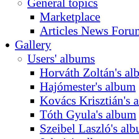
General topics
Marketplace
Articles News Foru
Gallery
Users' albums
Horváth Zoltán's a
Hajómester's album
Kovács Krisztián's 
Tóth Gyula's album
Szeibel Laszló's al