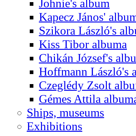
Johnie's album
Kapecz János' albu
Szikora László's al
Kiss Tibor albuma
Chikán József's alb
Hoffmann László's 
Czeglédy Zsolt alb
Gémes Attila album
Ships, museums
Exhibitions