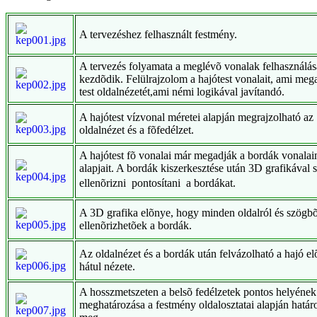
A tervezéshez felhasznált festmény.
A tervezés folyamata a meglévõ vonalak felhasználás
kezdõdik. Felülrajzolom a hajótest vonalait, ami meg
test oldalnézetét,ami némi logikával javítandó.
A hajótest vízvonal méretei alapján megrajzolható az
oldalnézet és a fõfedélzet.
A hajótest fõ vonalai már megadják a bordák vonalai
alapjait. A bordák kiszerkesztése után 3D grafikával
ellenõrizni  pontosítani  a bordákat.
A 3D grafika elõnye, hogy minden oldalról és szögbõ
ellenõrizhetõek a bordák.
Az oldalnézet és a bordák után felvázolható a hajó el
hátul nézete.
A hosszmetszeten a belsõ fedélzetek pontos helyének
meghatározása a festmény oldalosztatai alapján határ