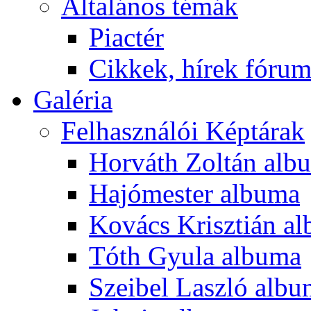
Általános témák
Piactér
Cikkek, hírek fóru
Galéria
Felhasználói Képtárak
Horváth Zoltán alb
Hajómester albuma
Kovács Krisztián a
Tóth Gyula albuma
Szeibel Laszló alb