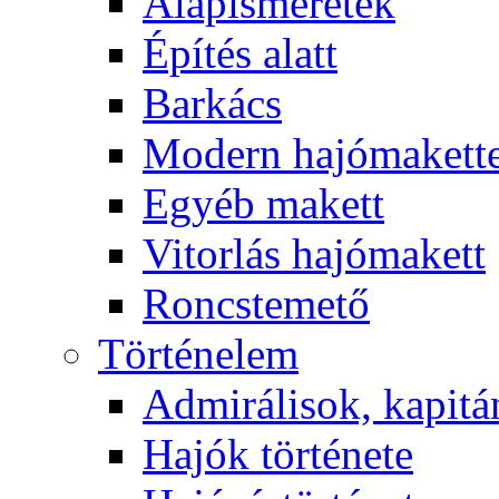
Alapismeretek
Építés alatt
Barkács
Modern hajómakett
Egyéb makett
Vitorlás hajómakett
Roncstemető
Történelem
Admirálisok, kapit
Hajók története