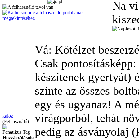
Na vi
kisz
Vá: Kötélzet beszerz
Csak pontosításképp:
készítenek gyertyát) é
szinte az összes bolt
egy és ugyanaz! A méh
virágporból, tehát növ
kaloz
(Felhasználó)
pedig az ásványolaj (
Fanatikus Tag
Hozzászólások: