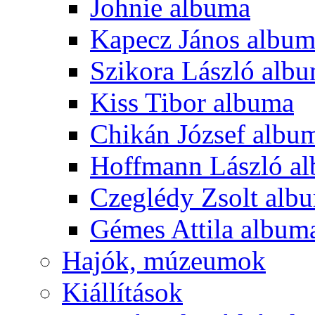
Johnie albuma
Kapecz János albu
Szikora László alb
Kiss Tibor albuma
Chikán József albu
Hoffmann László a
Czeglédy Zsolt alb
Gémes Attila album
Hajók, múzeumok
Kiállítások