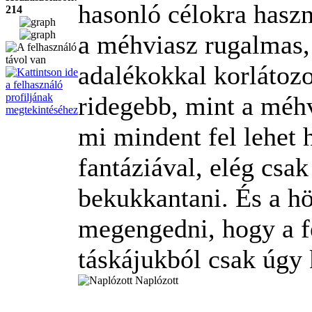
hasonló célokra haszn
214
a méhviasz rugalmas, 
adalékokkal korlátozo
ridegebb, mint a méh
mi mindent fel lehet 
fantáziával, elég csa
bekukkantani. És a h
megengedni, hogy a fe
táskájukból csak úgy 
Naplózott