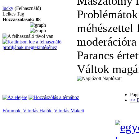
Maszatomy ír
lucky
(Felhasználó)
Problémátok 
Lelkes Tag
Hozzászólások: 88
méhészettel 
moderációra 
Parancs érte
Váltok magá
Naplózott
Page
<< E
Fórumok
Vitorlás Hajók
Vitorlás Makett