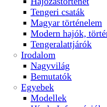
Hajózástörténet
Tengeri csaták
Magyar történelem
Modern hajók, törté
Tengeralattjárók
Irodalom
Nagyvilág
Bemutatók
Egyebek
Modellek