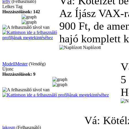
Vá: Kötélzet b
lefty
(Felhasználó)
Lelkes Tag
Az Íjász VAX-ra
Hozzászólások: 142
900 Ft, de amen
hajó komplett k
Naplózott
V
ModellMester
(Vendég)
Újonc
Hozzászólások: 9
5
H
Vá: Kötél
lakosm
(Felhasználó)