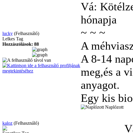
Vá: Kötélz
hónapja
~
~
~
lucky
(Felhasználó)
Lelkes Tag
A méhviasz
Hozzászólások: 88
A 8-14 nap
meg,és a vi
anyagot.
Egy kis bi
Naplózott
kaloz
(Felhasználó)
V