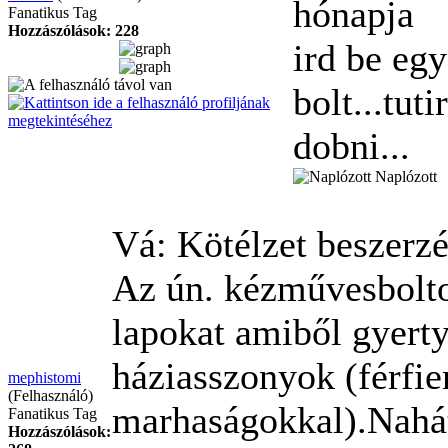
hónapja
Fanatikus Tag
Hozzászólások: 228
ird be egy
bolt...tut
dobni...
Naplózott
Vá: Kötélzet beszerz
Az ún. kézművesbolto
lapokat amiből gyerty
háziasszonyok (férfi
mephistomi
(Felhasználó)
marhaságokkal).Nahát
Fanatikus Tag
Hozzászólások: