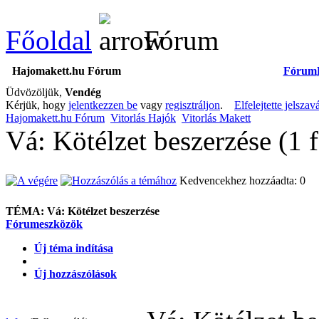
Főoldal
Fórum
Hajomakett.hu Fórum
Fórum
Üdvözöljük,
Vendég
Kérjük, hogy
jelentkezzen be
vagy
regisztráljon
.
Elfelejtette jelszav
Hajomakett.hu Fórum
Vitorlás Hajók
Vitorlás Makett
Vá: Kötélzet beszerzése (1 
Kedvencekhez hozzáadta: 0
TÉMA:
Vá: Kötélzet beszerzése
Fórumeszközök
Új téma indítása
Új hozzászólások