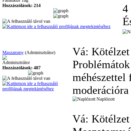
Fanatikus Tag
4
Hozzászólások: 214
É
Vá: Kötélzet
Maszatomy
(Adminisztrátor)
Problémátok 
Adminisztrátor
Hozzászólások: 487
méhészettel 
moderációra 
Naplózott
Vá: Kötélzet