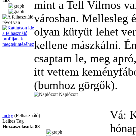
268
mint a Tell Vilmos v
városban. Mellesleg 
olyan kütyüt lehet ve
kellene mászkálni. Én
csaptam le, meg apró,
itt vettem keményfábó
(bumhoz görgők).
Naplózott
Vá: K
lucky
(Felhasználó)
Lelkes Tag
hóna
Hozzászólások: 88