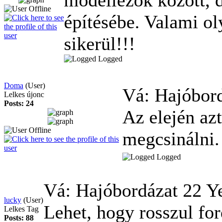
építésébe. Valami o
sikerül!!!
Logged
Doma
(User)
Vá: Hajóbor
Lelkes újonc
Posts: 24
Az elején az
megcsinálni.
Logged
Vá: Hajóbordázat
22 Y
lucky
(User)
Lehet, hogy rosszul fo
Lelkes Tag
Posts: 88