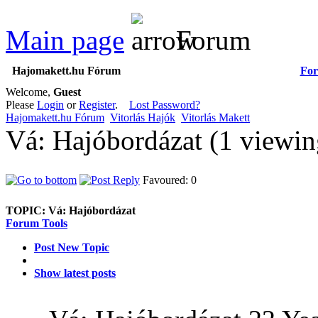
Main page
Forum
Hajomakett.hu Fórum
Fo
Welcome,
Guest
Please
Login
or
Register
.
Lost Password?
Hajomakett.hu Fórum
Vitorlás Hajók
Vitorlás Makett
Vá: Hajóbordázat (1 viewi
Favoured: 0
TOPIC:
Vá: Hajóbordázat
Forum Tools
Post New Topic
Show latest posts