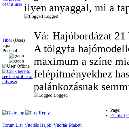
ilyen anyaggal, mi a ta
Logged
Vá: Hajóbordázat
21
Tibor
(User)
A tölgyfa hajómodell
Újonc
Posts: 4
maximum a színe miat
felépítményekhez has
palánkozásnak semmi
Logged
Page:
<< Start
<
Forum List
Vitorlás Hajók
Vitorlás Makett