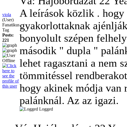
Vá: Hajóbordázat
22 Ye
A leírások közlik . hogy
viola
(User)
gyakorlottaknak ajénljá
Fanatikus
Tag
bonyolult szépen felhel
Posts:
221
második " dupla " palán
lehet ragasztani a nem sz
tömmitéssel rendberakott
hogy akinek módja van 
palánknál. Az az igazi.
Logged