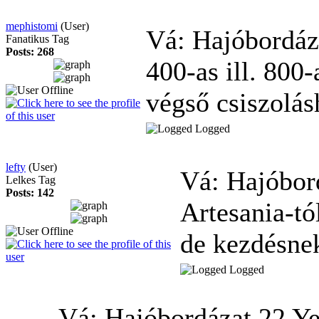
mephistomi
(User)
Vá: Hajóbordá
Fanatikus Tag
Posts: 268
400-as ill. 800
végső csiszolás
Logged
lefty
(User)
Vá: Hajóbor
Lelkes Tag
Posts: 142
Artesania-tó
de kezdésnek
Logged
Vá: Hajóbordázat
22 Ye