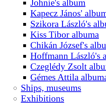
Johnie's album
Kapecz János' albu
Szikora László's al
Kiss Tibor albuma
Chikán József's alb
Hoffmann László's 
Czeglédy Zsolt alb
Gémes Attila album
Ships, museums
Exhibitions