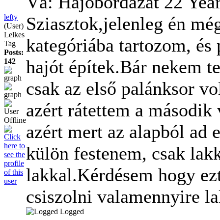
Vá: Hajóbordázat
22 Yea
lefty
Sziasztok,jelenleg én mé
(User)
Lelkes
kategóriába tartozom
, és
Tag
Posts:
hajót építek.Bár nekem t
142
csak az első palánksor vo
azért rátettem a második 
azért mert az alapból ad 
külön festenem, csak lak
lakkal.Kérdésem hogy ezt 
csiszolni valamennyire la
Logged