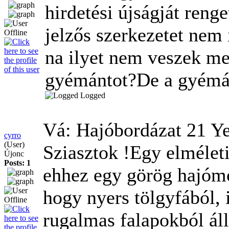
hirdetési újságját ren
jelzős szerkezetet nem
na ilyet nem veszek m
gyémántot?
De a gyémá
Logged
Vá: Hajóbordázat
21 Y
cyrro
(User)
Sziasztok !Egy elméleti
Újonc
Posts: 1
ehhez egy görög hajómo
hogy nyers tölgyfából, 
rugalmas falapokból áll