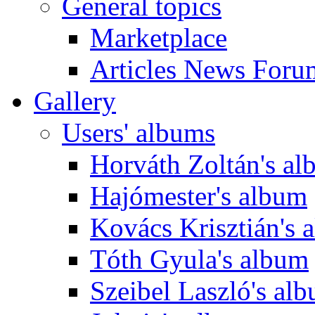
General topics
Marketplace
Articles News Foru
Gallery
Users' albums
Horváth Zoltán's a
Hajómester's album
Kovács Krisztián's 
Tóth Gyula's album
Szeibel Laszló's al