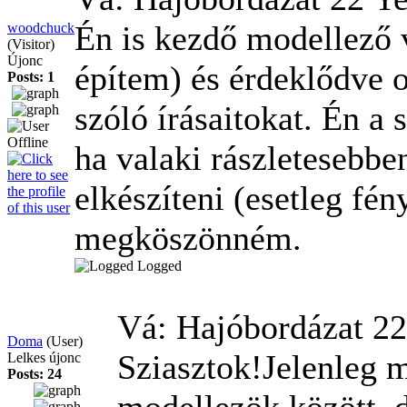
Én is kezdő modellező
woodchuck
(Visitor)
Újonc
építem) és érdeklődve o
Posts: 1
szóló írásaitokat. Én a
ha valaki rászletesebbe
elkészíteni (esetleg fén
megköszönném.
Logged
Vá: Hajóbordázat
22
Doma
(User)
Sziasztok!Jelenleg 
Lelkes újonc
Posts: 24
modellezök között, 