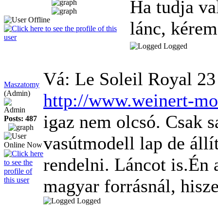
Ha tudja va
lánc, kérem
Logged
Vá: Le Soleil Royal
23
Maszatomy
(Admin)
http://www.weinert-mo
Admin
igaz nem olcsó. Csak 
Posts: 487
vasútmodell lap de állí
rendelni. Láncot is.Én
magyar forrásnál, hisze
Logged