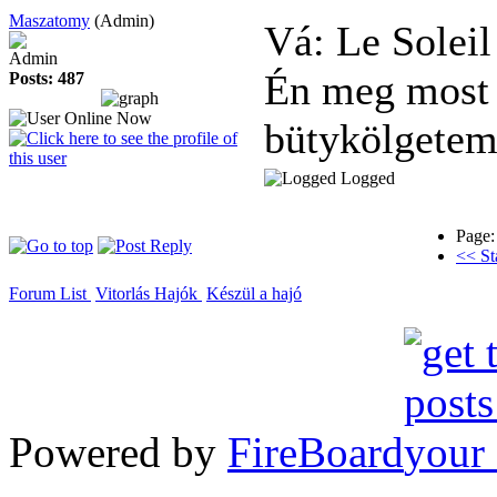
Maszatomy
(Admin)
Vá: Le Solei
Admin
Én meg most
Posts: 487
bütykölgetem
Logged
Page:
<< St
Forum List
Vitorlás Hajók
Készül a hajó
Powered by
FireBoard