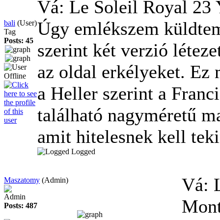
Vá: Le Soleil Royal
23 
Úgy emlékszem küldtem
bali
(User)
Tag
Posts: 45
szerint két verzió létez
az oldal erkélyeket. Ez
a Heller szerint a Fran
található nagyméretű mak
amit hitelesnek kell teki
Logged
Vá: 
Maszatomy
(Admin)
Admin
Mon
Posts: 487