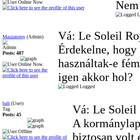
Nem 
L
Vá: Le Soleil R
Maszatomy
(Admin)
Érdekelne, hogy 
Admin
Posts: 487
használtak-e fém
igen akkor hol?
Logged
bali
(User)
Vá: Le Solei
Tag
Posts: 45
A kormánylapá
biztosan volt é