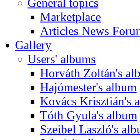
General topics
Marketplace
Articles News Foru
Gallery
Users' albums
Horváth Zoltán's a
Hajómester's album
Kovács Krisztián's 
Tóth Gyula's album
Szeibel Laszló's al