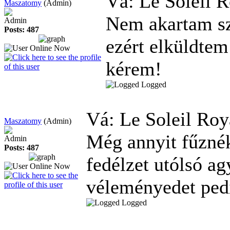
Vá: Le Soleil 
Maszatomy
(Admin)
Nem akartam sz
Admin
Posts: 487
ezért elküldtem
kérem!
Logged
Vá: Le Soleil Ro
Maszatomy
(Admin)
Még annyit fűzné
Admin
Posts: 487
fedélzet utólsó ag
véleményedet ped
Logged