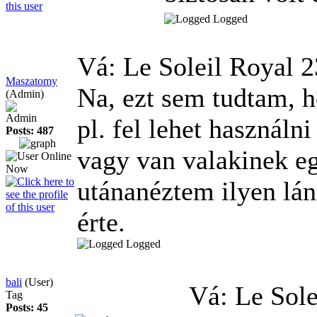
Logged
Vá: Le Soleil Royal
2
Maszatomy
Na, ezt sem tudtam, ho
(Admin)
Admin
pl. fel lehet használn
Posts: 487
vagy van valakinek eg
utánanéztem ilyen lán
érte.
Logged
bali
(User)
Vá: Le Sol
Tag
Posts: 45