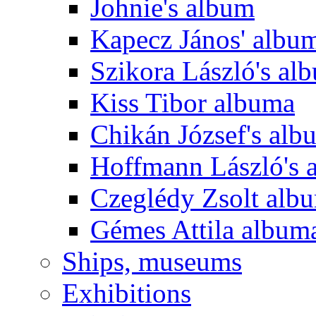
Johnie's album
Kapecz János' albu
Szikora László's al
Kiss Tibor albuma
Chikán József's alb
Hoffmann László's 
Czeglédy Zsolt alb
Gémes Attila album
Ships, museums
Exhibitions