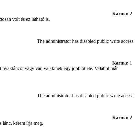
Karma:
2
san volt és ez látható is.
The administrator has disabled public write access.
Karma:
1
üst nyakláncot vagy van valakinek egy jobb ötlete. Valahol már
The administrator has disabled public write access.
Karma:
2
s lánc, kérem írja meg.