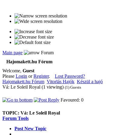
Main page
Forum
Hajomakett.hu Fórum
Welcome,
Guest
Please
Login
or
Register
.
Lost Password?
Hajomakett.hu Fórum
Vitorlás Hajók
Készül a hajó
Vá: Le Soleil Royal (1 viewing)
(1) Guests
Favoured: 0
TOPIC:
Vá: Le Soleil Royal
Forum Tools
Post New Topic