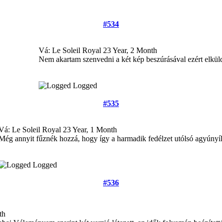
#534
Vá: Le Soleil Royal
23 Year, 2 Month
Nem akartam szenvedni a két kép beszúrásával ezért elkül
Logged
#535
Vá: Le Soleil Royal
23 Year, 1 Month
Még annyit fűznék hozzá, hogy így a harmadik fedélzet utólsó agyúnyílá
Logged
#536
th