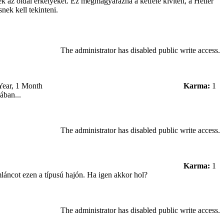
 az oldal erkélyeket. Ez megmagyarázná a kétféle kivitelt, a Heller
nek kell tekinteni.
The administrator has disabled public write access.
Year, 1 Month
Karma:
1
ában...
The administrator has disabled public write access.
Karma:
1
mláncot ezen a típusú hajón. Ha igen akkor hol?
The administrator has disabled public write access.