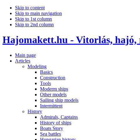
Skip to content
Skip to main navigation
Skip to 1st column
Skip to 2nd column
Hajomakett.hu - Vitorlás, hajó,
Main page
Articles
Modeling
Basics
Construction
Tools
Moderm ships
Other models
Sailing ship models
Intermittent
History
Admirals, Captains
History of ships
Boats Story
Sea battles
Hungarian history