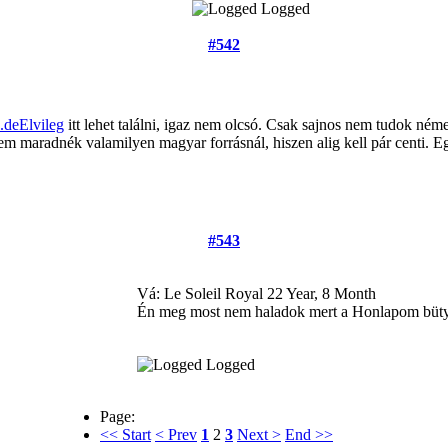
Logged
#542
.deElvileg
itt lehet találni, igaz nem olcsó. Csak sajnos nem tudok néme
zem maradnék valamilyen magyar forrásnál, hiszen alig kell pár centi. E
#543
Vá: Le Soleil Royal
22 Year, 8 Month
Én meg most nem haladok mert a Honlapom büty
Logged
Page:
<< Start
< Prev
1
2
3
Next >
End >>