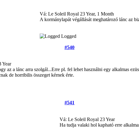
Vá: Le Soleil Royal
23 Year, 1 Month
A kormánylapát végállását meghatározó lánc az bizto
Logged
#540
3 Year
gy az a lánc arra szolgál...Erre pl. fel lehet használni egy alkalmas ez
nak de horribilis összeget kérnek érte.
#541
Vá: Le Soleil Royal
23 Year
Ha tudja valaki hol kapható erre alkalma