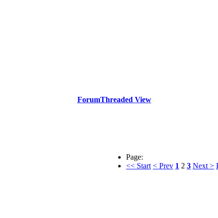
Forum
Threaded View
Page:
<< Start
< Prev
1
2
3
Next >