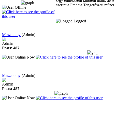
Úgy emlékszem küldtem mailt, de seb
szerint a Francia Tengerészeti múzeu
Logged
Maszatomy
(Admin)
Admin
Posts: 487
Maszatomy
(Admin)
Admin
Posts: 487