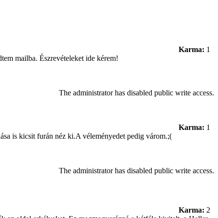
Karma:
1
dtem mailba. Észrevételeket ide kérem!
The administrator has disabled public write access.
Karma:
1
sa is kicsit furán néz ki.A véleményedet pedig várom.;(
The administrator has disabled public write access.
Karma:
2