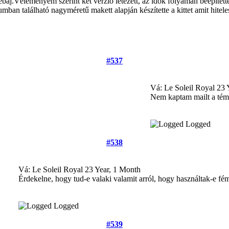
aj.Véleményem szerint két verzió létezett, az idők folyamán beépítették
mban található nagyméretű makett alapján készítette a kittet amit hiteles
#537
Vá: Le Soleil Royal
23 
Nem kaptam mailt a tém
Logged
#538
Vá: Le Soleil Royal
23 Year, 1 Month
Érdekelne, hogy tud-e valaki valamit arról, hogy használtak-e fé
Logged
#539