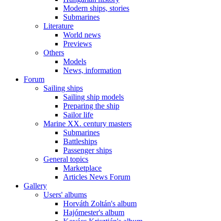
Modern ships, stories
Submarines
Literature
World news
Previews
Others
Models
News, information
Forum
Sailing ships
Sailing ship models
Preparing the ship
Sailor life
Marine XX. century masters
Submarines
Battleships
Passenger ships
General topics
Marketplace
Articles News Forum
Gallery
Users' albums
Horváth Zoltán's album
Hajómester's album