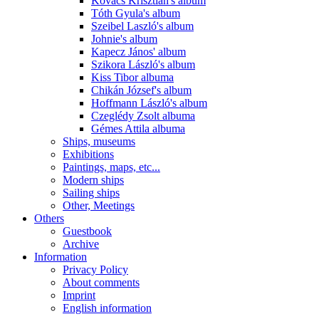
Kovács Krisztián's album
Tóth Gyula's album
Szeibel Laszló's album
Johnie's album
Kapecz János' album
Szikora László's album
Kiss Tibor albuma
Chikán József's album
Hoffmann László's album
Czeglédy Zsolt albuma
Gémes Attila albuma
Ships, museums
Exhibitions
Paintings, maps, etc...
Modern ships
Sailing ships
Other, Meetings
Others
Guestbook
Archive
Information
Privacy Policy
About comments
Imprint
English information