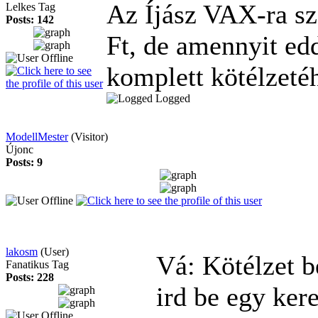
Az Íjász VAX-ra sz
Lelkes Tag
Posts: 142
Ft, de amennyit ed
komplett kötélzeté
Logged
ModellMester
(Visitor)
Újonc
Posts: 9
lakosm
(User)
Vá: Kötélzet 
Fanatikus Tag
Posts: 228
ird be egy kere