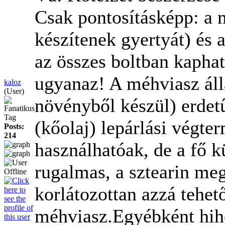
Csak pontosításképp: a 
készítenek gyertyát) és a
az összes boltban kapha
ugyanaz! A méhviasz álla
kaloz
(User)
növényből készül) erdetű
Fanatikus
Tag
(kőolaj) lepárlási végte
Posts:
214
használhatóak, de a fő 
rugalmas, a sztearin meg
korlátozottan azzá tehet
méhviasz.Egyébként hihe