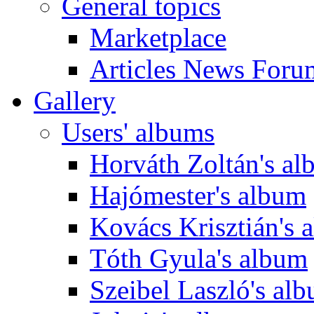
General topics
Marketplace
Articles News Foru
Gallery
Users' albums
Horváth Zoltán's a
Hajómester's album
Kovács Krisztián's 
Tóth Gyula's album
Szeibel Laszló's al