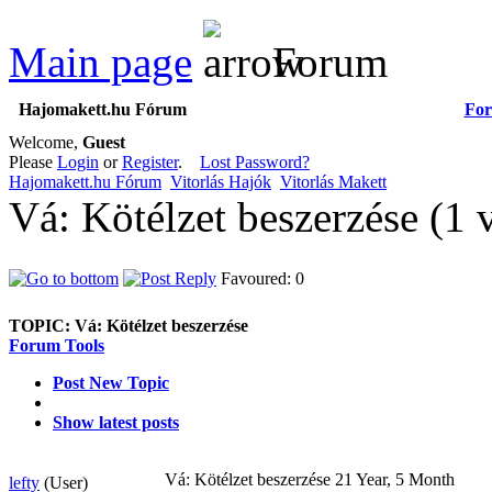
Main page
Forum
Hajomakett.hu Fórum
Fo
Welcome,
Guest
Please
Login
or
Register
.
Lost Password?
Hajomakett.hu Fórum
Vitorlás Hajók
Vitorlás Makett
Vá: Kötélzet beszerzése (1
Favoured: 0
TOPIC:
Vá: Kötélzet beszerzése
Forum Tools
Post New Topic
Show latest posts
Vá: Kötélzet beszerzése
21 Year, 5 Month
lefty
(User)