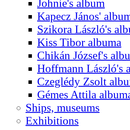
Johnie's album
Kapecz János' albu
Szikora László's al
Kiss Tibor albuma
Chikán József's alb
Hoffmann László's 
Czeglédy Zsolt alb
Gémes Attila album
Ships, museums
Exhibitions