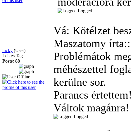
moderációra ker
Logged
Vá: Kötélzet bes
Maszatomy írta::
lucky
(User)
Problémátok megv
Lelkes Tag
Posts: 88
méhészettel fogl
kerülne sor.
Parancs értettem
Váltok magánra
Logged