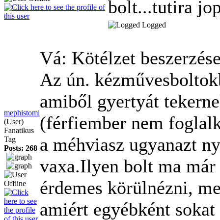
bolt...tutira jo
Logged
Vá: Kötélzet beszerzés
Az ún. kézművesboltokb
amiből gyertyát tekern
mephistomi
(férfiember nem foglal
(User)
Fanatikus
a méhviasz ugyanazt nyú
Tag
Posts: 268
vaxa.Ilyen bolt ma már
érdemes körülnézni, mer
amiért egyébként sokat