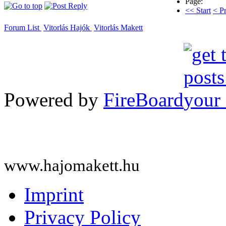
Page:
<< Start
< P
Forum List
Vitorlás Hajók
Vitorlás Makett
Powered by
FireBoard
www.hajomakett.hu
Imprint
Privacy Policy