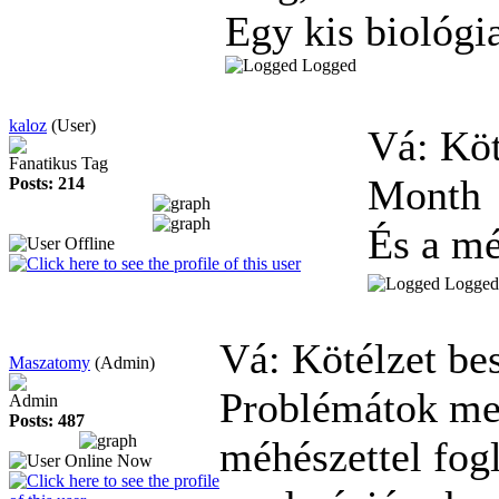
Egy kis biológi
Logged
kaloz
(User)
Vá: Köt
Fanatikus Tag
Month
Posts: 214
És a mé
Logged
Vá: Kötélzet be
Maszatomy
(Admin)
Problémátok meg
Admin
Posts: 487
méhészettel fogl