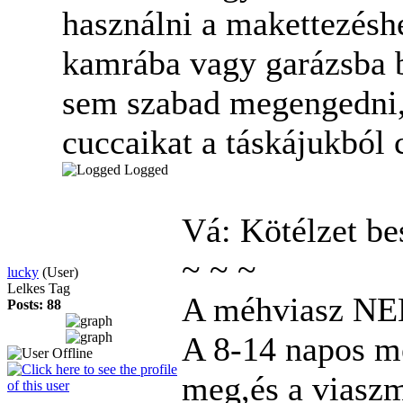
használni a makettezéshe
kamrába vagy garázsba 
sem szabad megengedni, 
cuccaikat a táskájukból 
Logged
Vá: Kötélzet b
~
~
~
lucky
(User)
Lelkes Tag
A méhviasz NEM
Posts: 88
A 8-14 napos mé
meg,és a viaszm