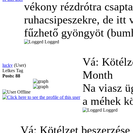
vékony rézdrótra csapta
ruhacsipeszekre, de itt
fűzhető gyöngyöt (bum
Logged
Vá: Kötélz
lucky
(User)
Lelkes Tag
Month
Posts: 88
Na viasz 
a méhek k
Logged
Vá: Kötélzet beszerzése