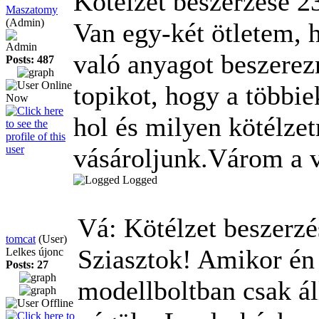
Kötélzet beszerzése
2
Maszatomy
(Admin)
Van egy-két ötletem, 
Admin
való anyagot beszerezn
Posts: 487
topikot, hogy a többie
hol és milyen kötélze
vásároljunk.Várom a v
Logged
Vá: Kötélzet beszerz
tomcat
(User)
Sziasztok! Amikor én 
Lelkes újonc
Posts: 27
modellboltban csak ál