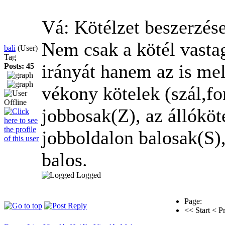
Vá: Kötélzet beszerzés
Nem csak a kötél vasta
bali
(User)
Tag
irányát hanem az is mel
Posts: 45
vékony kötelek (szál,fo
jobbosak(Z), az állóköt
jobboldalon balosak(S),
balos.
Logged
Page:
<< Start
< P