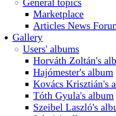
General topics
Marketplace
Articles News Foru
Gallery
Users' albums
Horváth Zoltán's a
Hajómester's album
Kovács Krisztián's 
Tóth Gyula's album
Szeibel Laszló's al