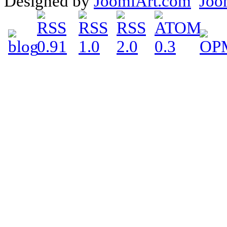
Designed by
JoomlArt.com
Joo