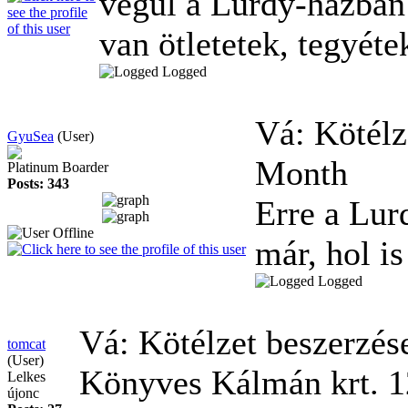
végül a Lurdy-házban
van ötletetek, tegyéte
Logged
Vá: Kötélz
GyuSea
(User)
Month
Platinum Boarder
Posts: 343
Erre a Lur
már, hol is
Logged
Vá: Kötélzet beszerzé
tomcat
(User)
Könyves Kálmán krt. 12
Lelkes
újonc