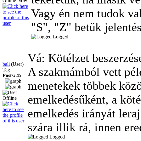
Vagy én nem tudok va
"S", "Z" betűk jelenté
Logged
Vá: Kötélzet beszerzé
bali
(User)
A szakmámból vett pél
Tag
Posts: 45
menetekek többek közö
emelkedésűként, a köté
emelkedés irányát lera
szára illik rá, innen ere
Logged