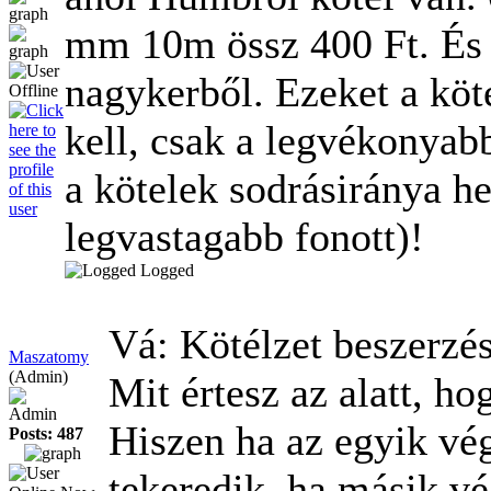
mm 10m össz 400 Ft. És h
nagykerből. Ezeket a köte
kell, csak a legvékonyab
a kötelek sodrásiránya h
legvastagabb fonott)!
Logged
Vá: Kötélzet beszerzé
Maszatomy
(Admin)
Mit értesz az alatt, h
Admin
Hiszen ha az egyik vé
Posts: 487
tekeredik, ha másik v