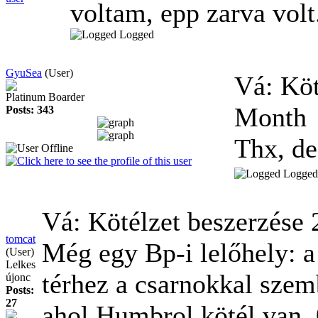
voltam, epp zarva vol
Logged
GyuSea
(User)
Vá: Köt
Platinum Boarder
Month
Posts: 343
Thx, de
Logged
Vá: Kötélzet beszerzése
tomcat
Még egy Bp-i lelőhely: 
(User)
Lelkes
térhez a csarnokkal szemb
újonc
Posts:
27
ahol Humbrol kötél van.