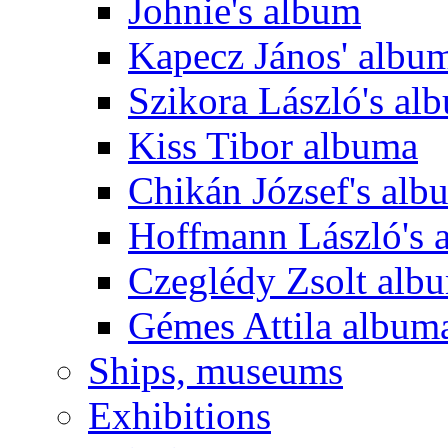
Johnie's album
Kapecz János' albu
Szikora László's al
Kiss Tibor albuma
Chikán József's alb
Hoffmann László's 
Czeglédy Zsolt alb
Gémes Attila album
Ships, museums
Exhibitions