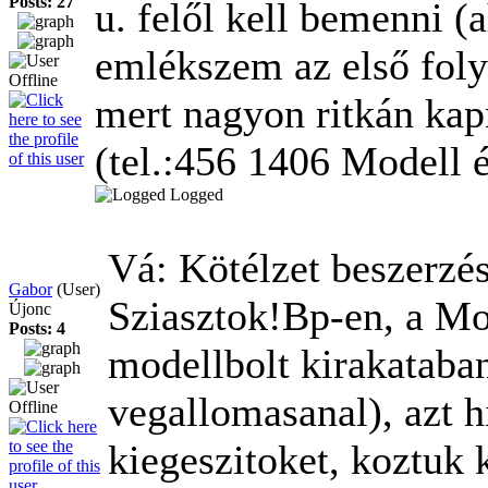
Posts: 27
u. felől kell bemenni (a
emlékszem az első folyo
mert nagyon ritkán kapn
(tel.:456 1406 Modell é
Logged
Vá: Kötélzet beszerzé
Gabor
(User)
Sziasztok!Bp-en, a Mo
Újonc
Posts: 4
modellbolt kirakataban
vegallomasanal), azt 
kiegeszitoket, koztuk 