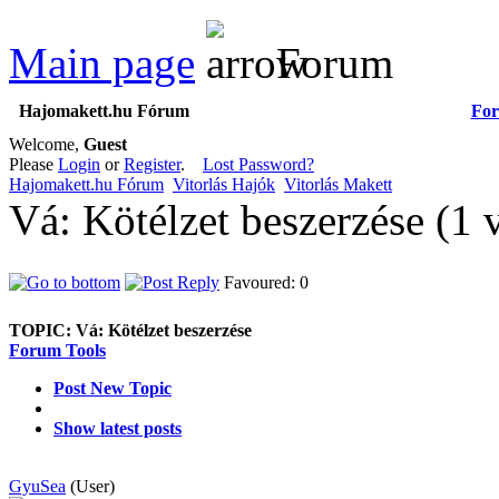
Main page
Forum
Hajomakett.hu Fórum
Fo
Welcome,
Guest
Please
Login
or
Register
.
Lost Password?
Hajomakett.hu Fórum
Vitorlás Hajók
Vitorlás Makett
Vá: Kötélzet beszerzése (1
Favoured: 0
TOPIC:
Vá: Kötélzet beszerzése
Forum Tools
Post New Topic
Show latest posts
GyuSea
(User)