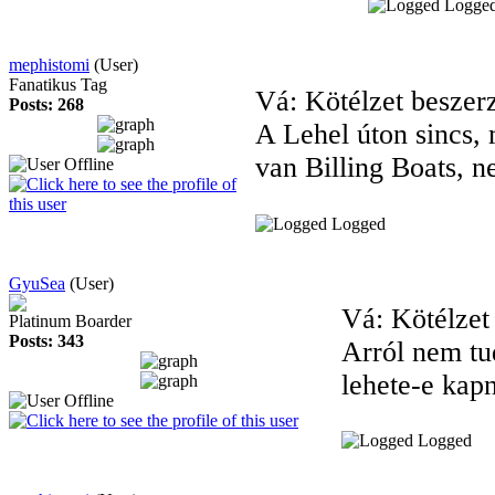
Logge
mephistomi
(User)
Fanatikus Tag
Vá: Kötélzet beszer
Posts: 268
A Lehel úton sincs,
van Billing Boats, 
Logged
GyuSea
(User)
Vá: Kötélzet
Platinum Boarder
Posts: 343
Arról nem tu
lehete-e kap
Logged