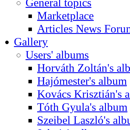
General topics
Marketplace
Articles News Foru
Gallery
Users' albums
Horváth Zoltán's a
Hajómester's album
Kovács Krisztián's 
Tóth Gyula's album
Szeibel Laszló's al