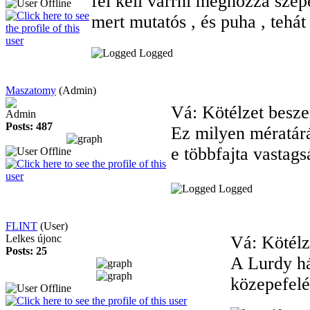
fel kell varrni méghozzá szép
mert mutatós , és puha , tehá
Logged
Maszatomy
(Admin)
Vá: Kötélzet besz
Admin
Posts: 487
Ez milyen mératár
e többfajta vastags
Logged
FLINT
(User)
Lelkes újonc
Vá: Kötélz
Posts: 25
A Lurdy há
közepefelé