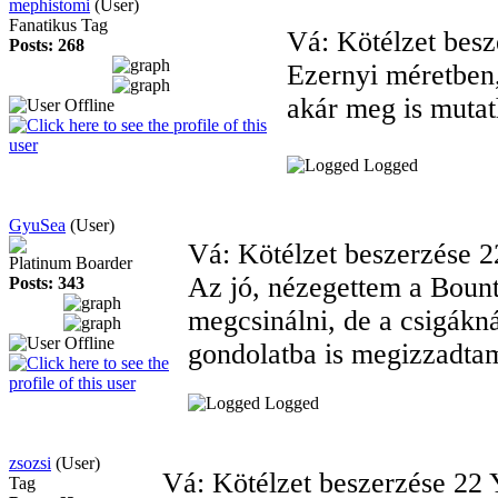
mephistomi
(User)
Fanatikus Tag
Vá: Kötélzet bes
Posts: 268
Ezernyi méretben
akár meg is mutat
Logged
GyuSea
(User)
Vá: Kötélzet beszerzése
2
Platinum Boarder
Az jó, nézegettem a Bount
Posts: 343
megcsinálni, de a csigákn
gondolatba is megizzadta
Logged
zsozsi
(User)
Vá: Kötélzet beszerzése
22 
Tag