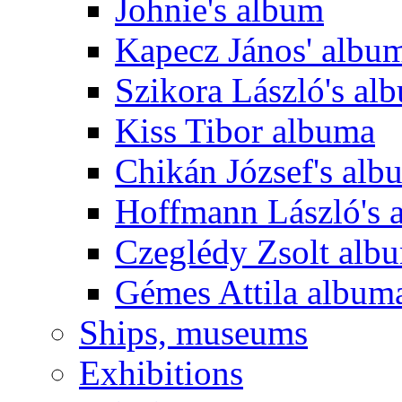
Johnie's album
Kapecz János' albu
Szikora László's al
Kiss Tibor albuma
Chikán József's alb
Hoffmann László's 
Czeglédy Zsolt alb
Gémes Attila album
Ships, museums
Exhibitions