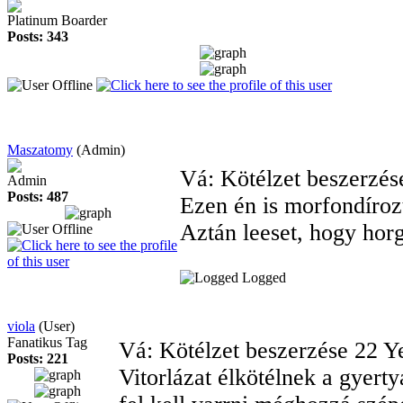
Platinum Boarder
Posts: 343
Maszatomy
(Admin)
Vá: Kötélzet beszerzé
Admin
Posts: 487
Ezen én is morfondíroz
Aztán leeset, hogy hor
Logged
viola
(User)
Fanatikus Tag
Vá: Kötélzet beszerzése
22 Y
Posts: 221
Vitorlázat élkötélnek a gyerty