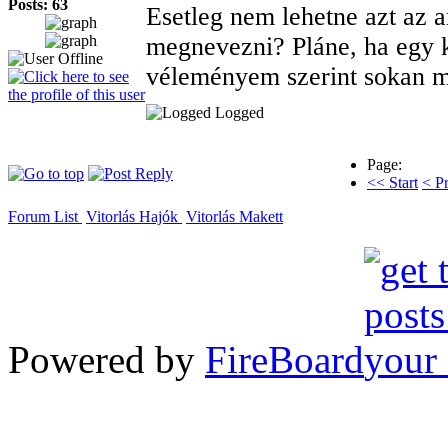
Posts: 63
Esetleg nem lehetne azt az a
megnevezni? Pláne, ha egy k
véleményem szerint sokan 
Logged
Page:
<< Start
< P
Forum List
Vitorlás Hajók
Vitorlás Makett
Powered by
FireBoard