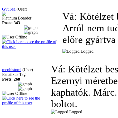
GyuSea
(User)
Vá: Kötélzet
Platinum Boarder
Posts: 343
Arról nem tud
előre gyártva
Logged
Vá: Kötélzet be
mephistomi
(User)
Fanatikus Tag
Ezernyi méretbe
Posts: 268
kaphatók. Márc.
boltot.
Logged