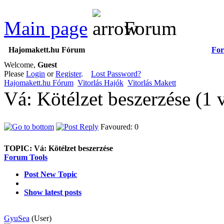
Main page
Forum
Hajomakett.hu Fórum
Fo
Welcome,
Guest
Please
Login
or
Register
.
Lost Password?
Hajomakett.hu Fórum
Vitorlás Hajók
Vitorlás Makett
Vá: Kötélzet beszerzése (1
Favoured: 0
TOPIC:
Vá: Kötélzet beszerzése
Forum Tools
Post New Topic
Show latest posts
GyuSea
(User)