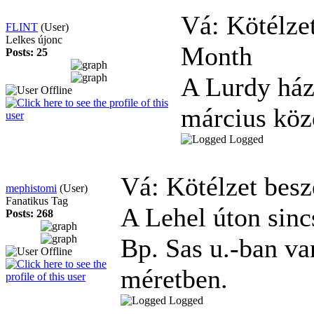
Vá: Kötélze
FLINT
(User)
Lelkes újonc
Month
Posts: 25
A Lurdy házb
március köz
Logged
Vá: Kötélzet bes
mephistomi
(User)
Fanatikus Tag
A Lehel úton sinc
Posts: 268
Bp. Sas u.-ban va
méretben.
Logged