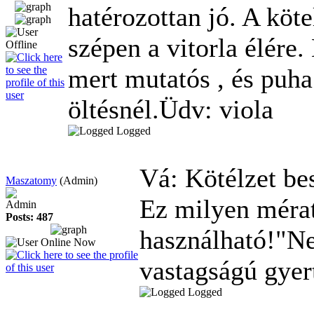
hatérozottan jó. A köte
szépen a vitorla élére.
mert mutatós , és puha
öltésnél.Üdv: viola
Logged
Vá: Kötélzet be
Maszatomy
(Admin)
Ez milyen mérat
Admin
Posts: 487
használható!"N
vastagságú gyert
Logged