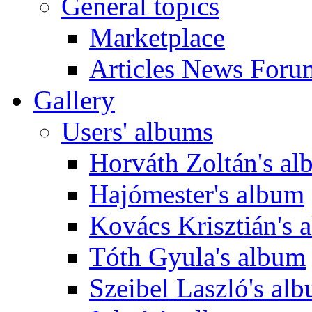
General topics
Marketplace
Articles News Foru
Gallery
Users' albums
Horváth Zoltán's a
Hajómester's album
Kovács Krisztián's 
Tóth Gyula's album
Szeibel Laszló's al