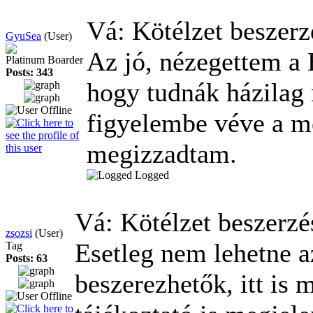
Vá: Kötélzet beszer
GyuSea
(User)
Az jó, nézegettem a 
Platinum Boarder
Posts: 343
hogy tudnák házilag 
figyelembe véve a me
megizzadtam.
Logged
Vá: Kötélzet beszerz
zsozsi
(User)
Esetleg nem lehetne a
Tag
Posts: 63
beszerezhetők, itt is 