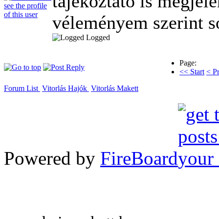
tájékoztató is megjel
véleményem szerint 
Logged
Page:
<< Start
< P
Forum List
Vitorlás Hajók
Vitorlás Makett
Powered by
FireBoard