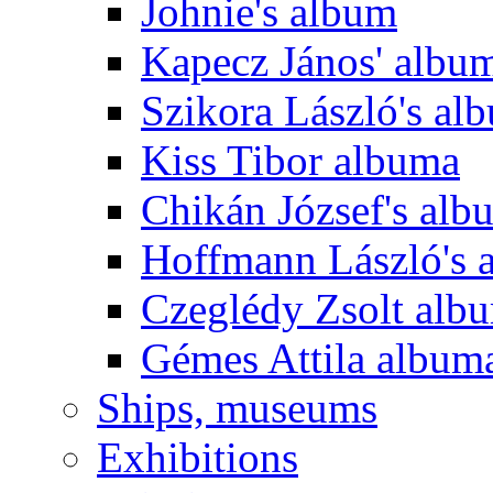
Johnie's album
Kapecz János' albu
Szikora László's al
Kiss Tibor albuma
Chikán József's alb
Hoffmann László's 
Czeglédy Zsolt alb
Gémes Attila album
Ships, museums
Exhibitions