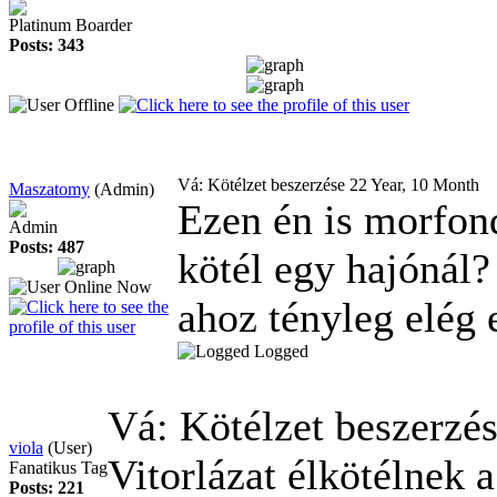
Platinum Boarder
Posts: 343
Vá: Kötélzet beszerzése
22 Year, 10 Month
Maszatomy
(Admin)
Ezen én is morfon
Admin
Posts: 487
kötél egy hajónál?
ahoz tényleg elég 
Logged
Vá: Kötélzet beszerzé
viola
(User)
Vitorlázat élkötélnek a
Fanatikus Tag
Posts: 221