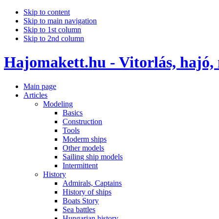
Skip to content
Skip to main navigation
Skip to 1st column
Skip to 2nd column
Hajomakett.hu - Vitorlás, hajó,
Main page
Articles
Modeling
Basics
Construction
Tools
Moderm ships
Other models
Sailing ship models
Intermittent
History
Admirals, Captains
History of ships
Boats Story
Sea battles
Hungarian history