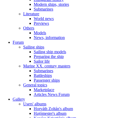
Modern ships, stories
Submarines
Literature
World news
Previews
Others
Models
News, information
Forum
Sailing ships
Sailing ship models
Preparing the ship
Sailor life
Marine XX. century masters
Submarines
Battleships
Passenger ships
General topics
Marketplace
Articles News Forum
Gallery
Users' albums
Horváth Zoltán's album
Hajómester's album