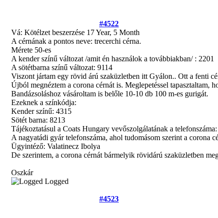
#4522
Vá: Kötélzet beszerzése
17 Year, 5 Month
A cérnának a pontos neve: trecerchi cérna.
Mérete 50-es
A kender színű változat /amit én használok a továbbiakban/ : 2201
A sötétbarna színű változat: 9114
Viszont jártam egy rövid árú szaküzletben itt Gyálon.. Ott a fenti c
Újból megnéztem a corona cérnát is. Meglepetéssel tapasztaltam, 
Bandázsoláshoz vásároltam is belőle 10-10 db 100 m-es gurigát.
Ezeknek a színkódja:
Kender színű: 4315
Sötét barna: 8213
Tájékoztatásul a Coats Hungary vevőszolgálatának a telefonszáma
A nagyatádi gyár telefonszáma, ahol tudomásom szerint a corona cé
Ügyintéző: Valatinecz Ibolya
De szerintem, a corona cérnát bármelyik rövidárú szaküzletben meg
Oszkár
Logged
#4523