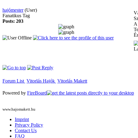
hajómester
(User)
Vá
Fanatikus Tag
Sz
Posts: 203
A 
Te
Én
La
Forum List
Vitorlás Hajók
Vitorlás Makett
Powered by
FireBoard
www.hajomakett.hu
Imprint
Privacy Policy
Contact Us
FAQ