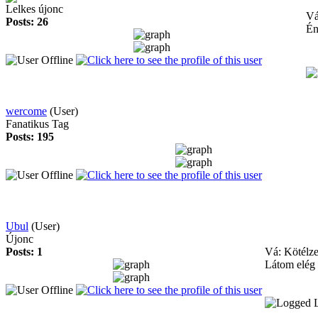
Lelkes újonc
Vá
Posts: 26
Én
wercome
(User)
Fanatikus Tag
Posts: 195
Ubul
(User)
Újonc
Posts: 1
Vá: Kötélze
Látom elég 