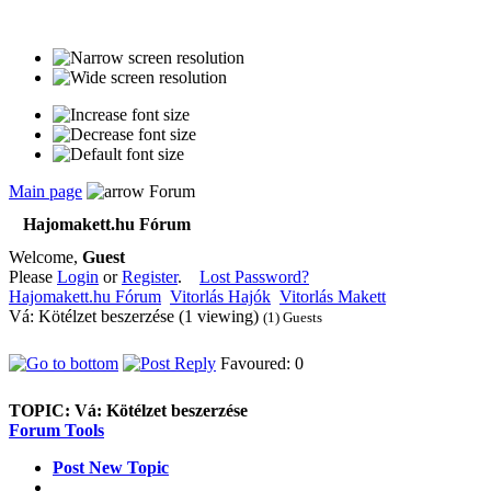
Main page
Forum
Hajomakett.hu Fórum
Welcome,
Guest
Please
Login
or
Register
.
Lost Password?
Hajomakett.hu Fórum
Vitorlás Hajók
Vitorlás Makett
Vá: Kötélzet beszerzése (1 viewing)
(1) Guests
Favoured: 0
TOPIC:
Vá: Kötélzet beszerzése
Forum Tools
Post New Topic