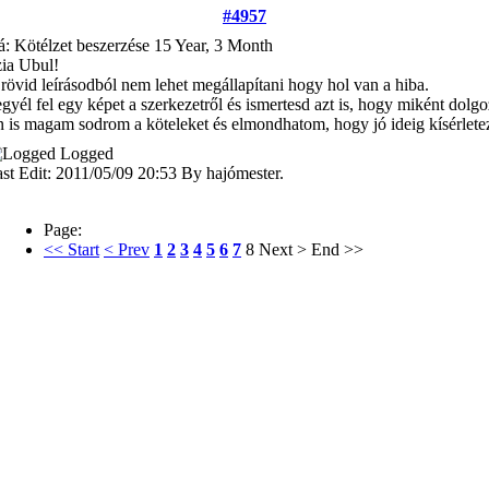
#4957
: Kötélzet beszerzése
15 Year, 3 Month
ia Ubul!
rövid leírásodból nem lehet megállapítani hogy hol van a hiba.
gyél fel egy képet a szerkezetről és ismertesd azt is, hogy miként dolg
 is magam sodrom a köteleket és elmondhatom, hogy jó ideig kísérletez
Logged
st Edit: 2011/05/09 20:53 By hajómester.
Page:
<< Start
< Prev
1
2
3
4
5
6
7
8
Next >
End >>