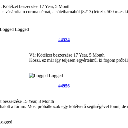
: Kötélzet beszerzése
17 Year, 5 Month
 is vásároltam corona cérnát, a sötétbarnából (8213) létezik 500 m-es ki
Logged
#4524
Vá: Kötélzet beszerzése
17 Year, 5 Month
Köszi, ez már így teljesen egyértelmű, ki fogom próbáln
Logged
#4956
t beszerzése
15 Year, 3 Month
halott a fórum. Most próbálkozok egy kötélverő segítségével fonni, d
Logged