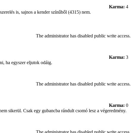
Karma:
4
szerelés is, sajnos a kender színűből (4315) nem.
The administrator has disabled public write access.
Karma:
3
i, ha egyszer eljutok odáig.
The administrator has disabled public write access.
Karma:
0
e nem sikerül. Csak egy gubancba rándult csomó lesz a végeredmény.
The administrator has disabled public write access.