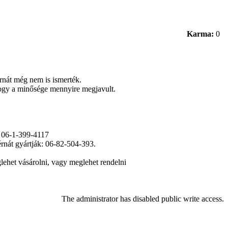
Karma:
0
érnát még nem is ismerték.
hogy a minősége mennyire megjavult.
: 06-1-399-4117
rnát gyártják: 06-82-504-393.
lehet vásárolni, vagy meglehet rendelni
The administrator has disabled public write access.