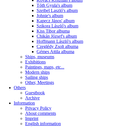
Kovács Krisztián's album
Tóth Gyula's album
Szeibel Laszló's album
Johnie's album
Kapecz János' album
Szikora László's album
Kiss Tibor albuma
Chikán József's album
Hoffmann László's album
Czeglédy Zsolt albuma
Gémes Attila albuma
Ships, museums
Exhibitions
Paintings, maps, etc...
Modern ships
Sailing ships
Other, Meetings
Others
Guestbook
Archive
Information
Privacy Policy
About comments
Imprint
English information