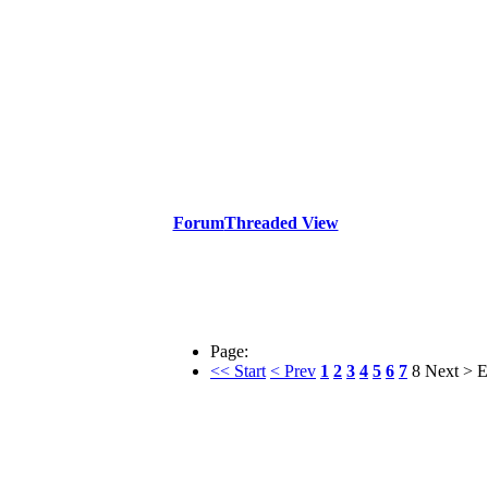
Forum
Threaded View
Page:
<< Start
< Prev
1
2
3
4
5
6
7
8
Next >
E