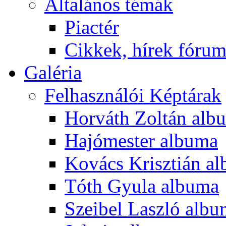
Általános témák
Piactér
Cikkek, hírek fóru
Galéria
Felhasználói Képtárak
Horváth Zoltán alb
Hajómester albuma
Kovács Krisztián a
Tóth Gyula albuma
Szeibel Laszló alb