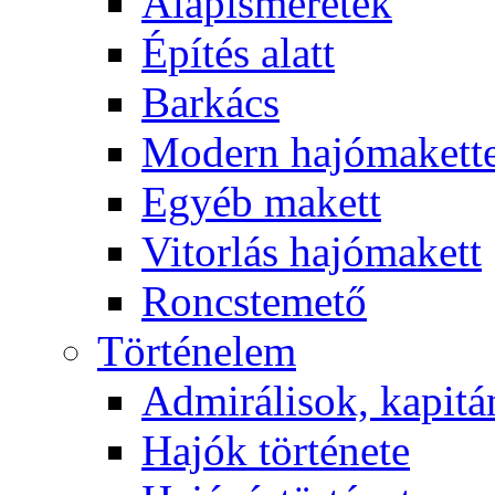
Alapismeretek
Építés alatt
Barkács
Modern hajómakett
Egyéb makett
Vitorlás hajómakett
Roncstemető
Történelem
Admirálisok, kapit
Hajók története