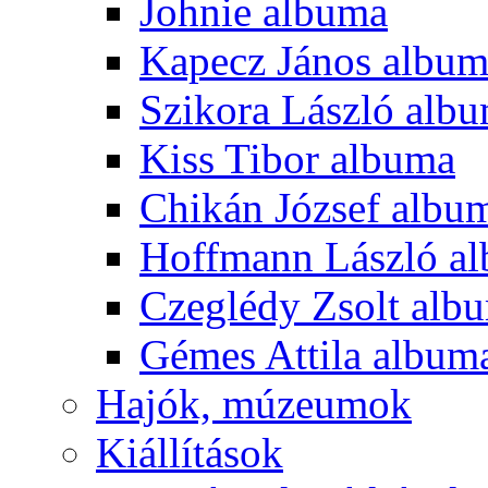
Johnie albuma
Kapecz János albu
Szikora László alb
Kiss Tibor albuma
Chikán József albu
Hoffmann László a
Czeglédy Zsolt alb
Gémes Attila album
Hajók, múzeumok
Kiállítások