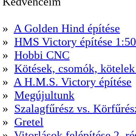
Kedvenceim
»
A Golden Hind építése
»
HMS Victory építése 1:5
»
Hobbi CNC
»
Kötések, csomók, kötele
»
A H.M.S. Victory építése
»
Megújultunk
»
Szalagfűrész vs. Körfűré
»
Gretel
»
Vitorlások felépítése 2. ré