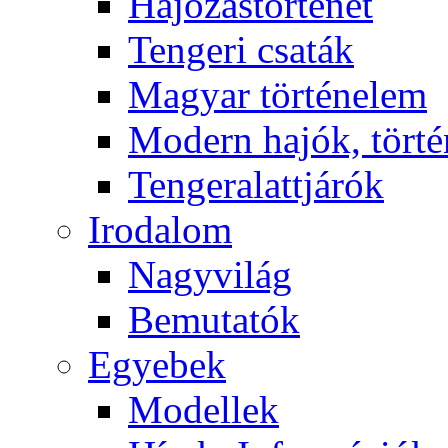
Hajózástörténet
Tengeri csaták
Magyar történelem
Modern hajók, törté
Tengeralattjárók
Irodalom
Nagyvilág
Bemutatók
Egyebek
Modellek