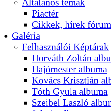
Általános témák
Piactér
Cikkek, hírek fóru
Galéria
Felhasználói Képtárak
Horváth Zoltán alb
Hajómester albuma
Kovács Krisztián a
Tóth Gyula albuma
Szeibel Laszló alb