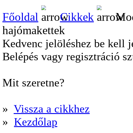
Főoldal
Cikkek
Mod
hajómakettek
Kedvenc jelöléshez be kell j
Belépés vagy regisztráció s
Mit szeretne?
»
Vissza a cikkhez
»
Kezdőlap