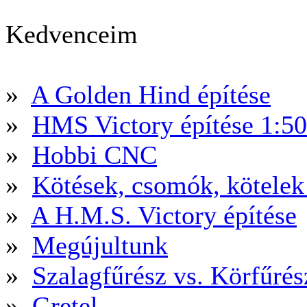
Kedvenceim
»
A Golden Hind építése
»
HMS Victory építése 1:5
»
Hobbi CNC
»
Kötések, csomók, kötele
»
A H.M.S. Victory építése
»
Megújultunk
»
Szalagfűrész vs. Körfűré
»
Gretel