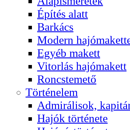
Alapismeretek
Építés alatt
Barkács
Modern hajómakett
Egyéb makett
Vitorlás hajómakett
Roncstemető
Történelem
Admirálisok, kapit
Hajók története