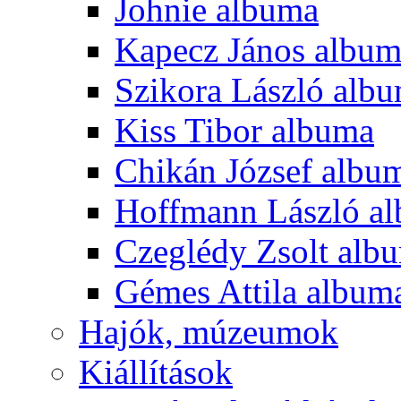
Johnie albuma
Kapecz János albu
Szikora László alb
Kiss Tibor albuma
Chikán József albu
Hoffmann László a
Czeglédy Zsolt alb
Gémes Attila album
Hajók, múzeumok
Kiállítások