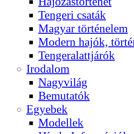
Hajózástörténet
Tengeri csaták
Magyar történelem
Modern hajók, törté
Tengeralattjárók
Irodalom
Nagyvilág
Bemutatók
Egyebek
Modellek