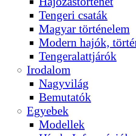
Hajózástörténet
Tengeri csaták
Magyar történelem
Modern hajók, törté
Tengeralattjárók
Irodalom
Nagyvilág
Bemutatók
Egyebek
Modellek