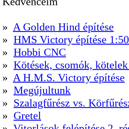
Kedvenceim
»
A Golden Hind építése
»
HMS Victory építése 1:5
»
Hobbi CNC
»
Kötések, csomók, kötele
»
A H.M.S. Victory építése
»
Megújultunk
»
Szalagfűrész vs. Körfűré
»
Gretel
»
Vitorlások felépítése 2. ré