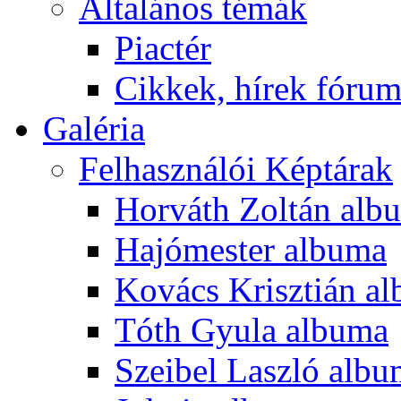
Általános témák
Piactér
Cikkek, hírek fóru
Galéria
Felhasználói Képtárak
Horváth Zoltán alb
Hajómester albuma
Kovács Krisztián a
Tóth Gyula albuma
Szeibel Laszló alb