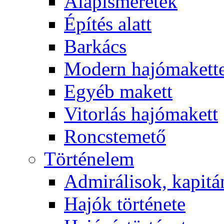
Alapismeretek
Építés alatt
Barkács
Modern hajómakett
Egyéb makett
Vitorlás hajómakett
Roncstemető
Történelem
Admirálisok, kapit
Hajók története