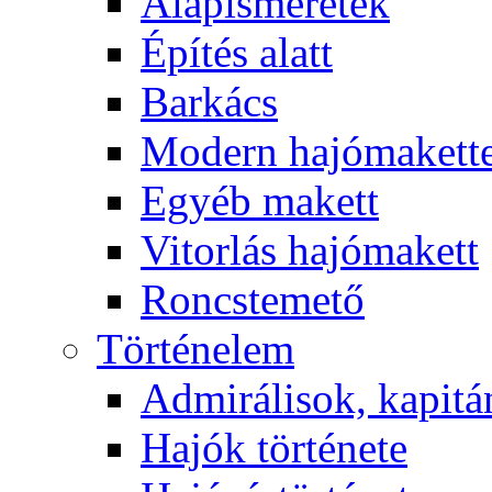
Alapismeretek
Építés alatt
Barkács
Modern hajómakett
Egyéb makett
Vitorlás hajómakett
Roncstemető
Történelem
Admirálisok, kapit
Hajók története