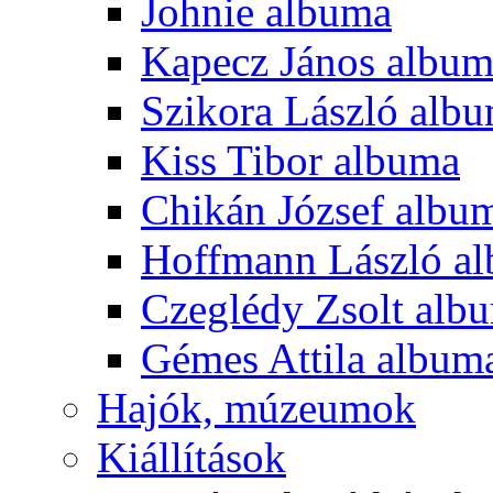
Johnie albuma
Kapecz János albu
Szikora László alb
Kiss Tibor albuma
Chikán József albu
Hoffmann László a
Czeglédy Zsolt alb
Gémes Attila album
Hajók, múzeumok
Kiállítások