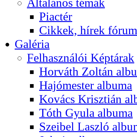
Általános témák
Piactér
Cikkek, hírek fóru
Galéria
Felhasználói Képtárak
Horváth Zoltán alb
Hajómester albuma
Kovács Krisztián a
Tóth Gyula albuma
Szeibel Laszló alb