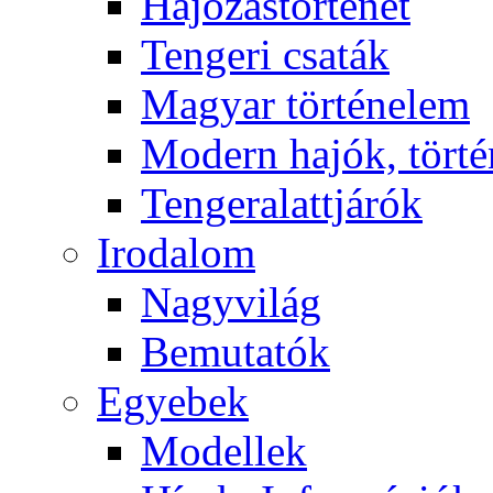
Hajózástörténet
Tengeri csaták
Magyar történelem
Modern hajók, törté
Tengeralattjárók
Irodalom
Nagyvilág
Bemutatók
Egyebek
Modellek