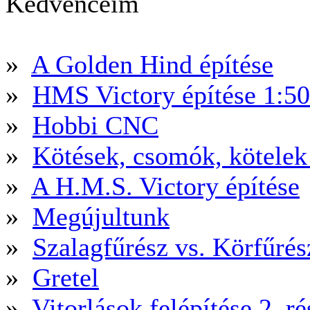
Kedvenceim
»
A Golden Hind építése
»
HMS Victory építése 1:5
»
Hobbi CNC
»
Kötések, csomók, kötele
»
A H.M.S. Victory építése
»
Megújultunk
»
Szalagfűrész vs. Körfűré
»
Gretel
»
Vitorlások felépítése 2. ré