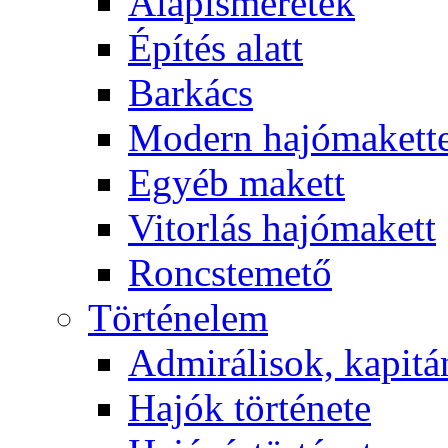
Alapismeretek
Építés alatt
Barkács
Modern hajómakett
Egyéb makett
Vitorlás hajómakett
Roncstemető
Történelem
Admirálisok, kapit
Hajók története