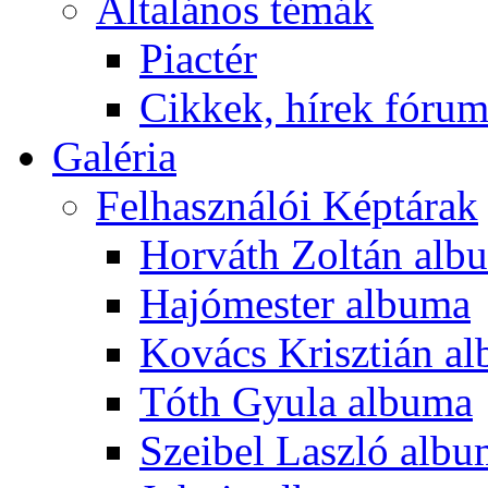
Általános témák
Piactér
Cikkek, hírek fóru
Galéria
Felhasználói Képtárak
Horváth Zoltán alb
Hajómester albuma
Kovács Krisztián a
Tóth Gyula albuma
Szeibel Laszló alb