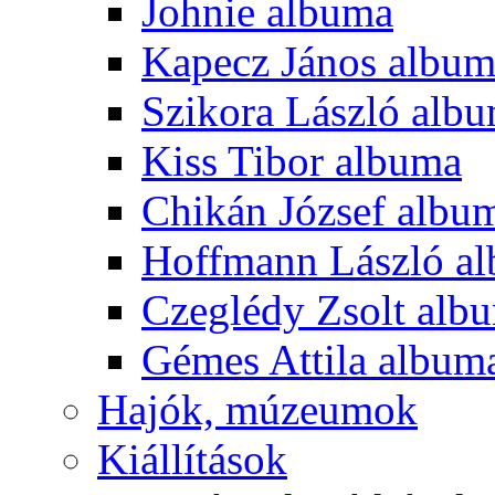
Johnie albuma
Kapecz János albu
Szikora László alb
Kiss Tibor albuma
Chikán József albu
Hoffmann László a
Czeglédy Zsolt alb
Gémes Attila album
Hajók, múzeumok
Kiállítások