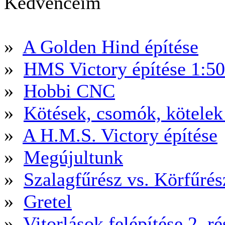
Kedvenceim
»
A Golden Hind építése
»
HMS Victory építése 1:5
»
Hobbi CNC
»
Kötések, csomók, kötele
»
A H.M.S. Victory építése
»
Megújultunk
»
Szalagfűrész vs. Körfűré
»
Gretel
»
Vitorlások felépítése 2. ré