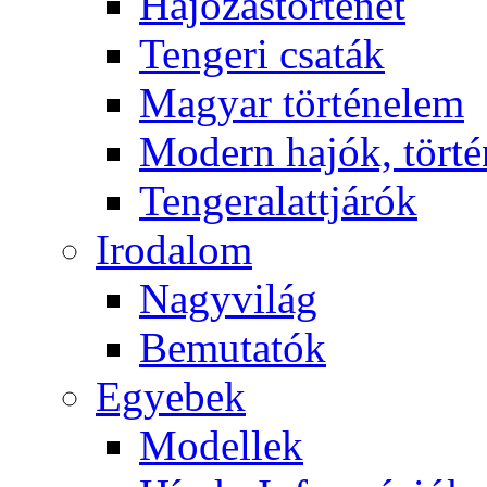
Hajózástörténet
Tengeri csaták
Magyar történelem
Modern hajók, törté
Tengeralattjárók
Irodalom
Nagyvilág
Bemutatók
Egyebek
Modellek