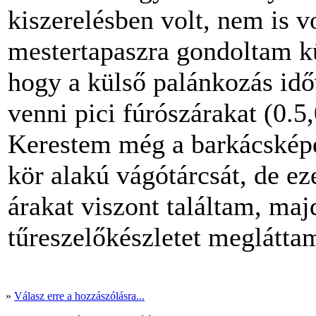
kiszerelésben volt, nem is vo
mestertapaszra gondoltam kü
hogy a külső palánkozás idő
venni pici fúrószárakat (0.5
Kerestem még a barkácsképe
kör alakú vágótárcsát, de e
árakat viszont találtam, maj
tűreszelőkészletet meglátta
»
Válasz erre a hozzászólásra...