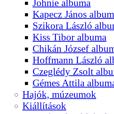
Johnie albuma
Kapecz János albu
Szikora László alb
Kiss Tibor albuma
Chikán József albu
Hoffmann László a
Czeglédy Zsolt alb
Gémes Attila album
Hajók, múzeumok
Kiállítások