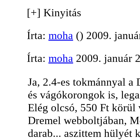
[+] Kinyitás
Írta:
moha
() 2009. januá
Írta:
moha
2009. január 2
Ja, 2.4-es tokmánnyal a
és vágókorongok is, lega
Elég olcsó, 550 Ft körül
Dremel webboltjában, M
darab... aszittem hülyét