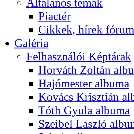
Általános témák
Piactér
Cikkek, hírek fóru
Galéria
Felhasználói Képtárak
Horváth Zoltán alb
Hajómester albuma
Kovács Krisztián a
Tóth Gyula albuma
Szeibel Laszló alb