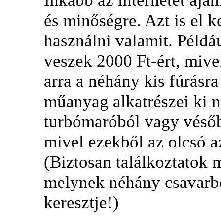
Inkább az internetet ajánl
és minőségre. Azt is el k
használni valamit. Példá
veszek 2000 Ft-ért, mive
arra a néhány kis fúrásr
műanyag alkatrészei ki 
turbómaróból vagy vésőb
mivel ezekből az olcsó a
(Biztosan találkoztatok 
melynek néhány csavarbe
keresztje!)