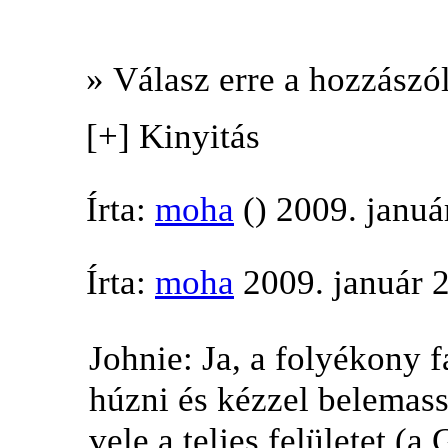
» Válasz erre a hozzászól
[+] Kinyitás
Írta:
moha
() 2009. januá
Írta:
moha
2009. január 
Johnie: Ja, a folyékony 
húzni és kézzel belemas
vele a teljes felületet (a