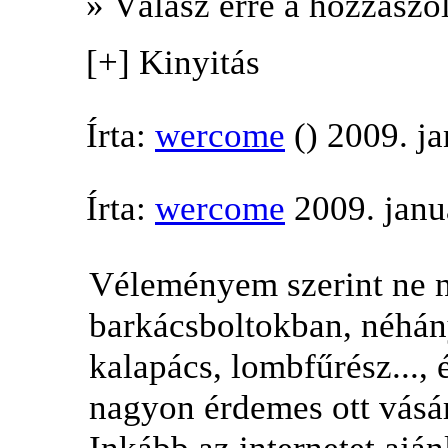
» Válasz erre a hozzászól
[+] Kinyitás
Írta:
wercome
() 2009. j
Írta:
wercome
2009. janu
Véleményem szerint ne n
barkácsboltokban, néhány
kalapács, lombfűrész...,
nagyon érdemes ott vásár