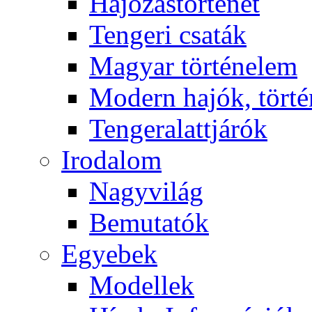
Hajózástörténet
Tengeri csaták
Magyar történelem
Modern hajók, törté
Tengeralattjárók
Irodalom
Nagyvilág
Bemutatók
Egyebek
Modellek