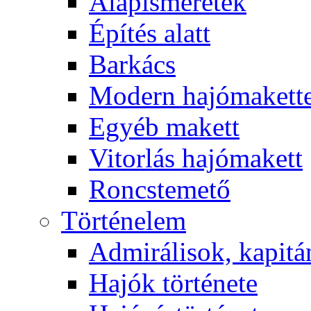
Alapismeretek
Építés alatt
Barkács
Modern hajómakett
Egyéb makett
Vitorlás hajómakett
Roncstemető
Történelem
Admirálisok, kapit
Hajók története