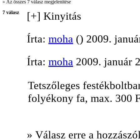
» Az összes 7 válasz megjelenítése
7 válasz
[+] Kinyitás
Írta:
moha
() 2009. januá
Írta:
moha
2009. január 2
Tetszőleges festékboltba
folyékony fa, max. 300 F
» Válasz erre a hozzászól