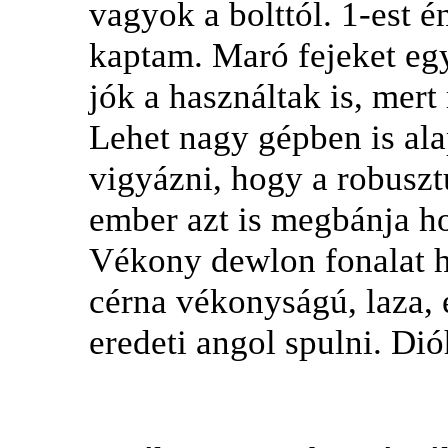
vagyok a bolttól. 1-est én
kaptam. Maró fejeket eg
jók a használtak is, mert
Lehet nagy gépben is ala
vigyázni, hogy a robusztu
ember azt is megbánja ho
Vékony dewlon fonalat ha
cérna vékonyságú, laza, 
eredeti angol spulni. Di