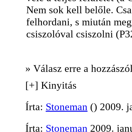
Nem sok kell belőle. Cs
felhordani, s miután meg
csiszolóval csiszolni (P3
» Válasz erre a hozzászól
[+] Kinyitás
Írta:
Stoneman
() 2009. j
Írta:
Stoneman
2009. jan