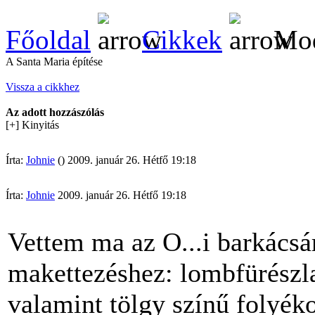
Főoldal
Cikkek
Mod
A Santa Maria építése
Vissza a cikkhez
Az adott hozzászólás
[+] Kinyitás
Írta:
Johnie
() 2009. január 26. Hétfő 19:18
Írta:
Johnie
2009. január 26. Hétfő 19:18
Vettem ma az O...i barkácsá
makettezéshez: lombfürészlap
valamint tölgy színű folyéko