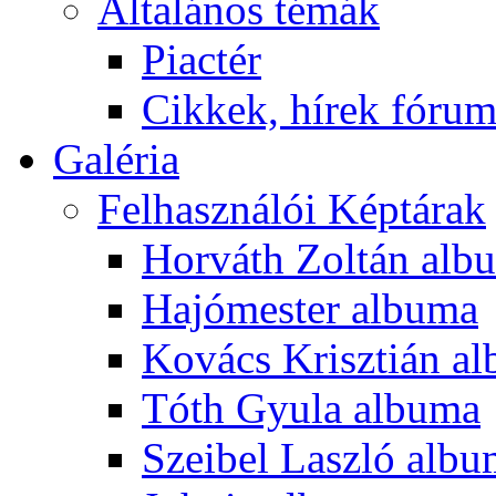
Általános témák
Piactér
Cikkek, hírek fóru
Galéria
Felhasználói Képtárak
Horváth Zoltán alb
Hajómester albuma
Kovács Krisztián a
Tóth Gyula albuma
Szeibel Laszló alb