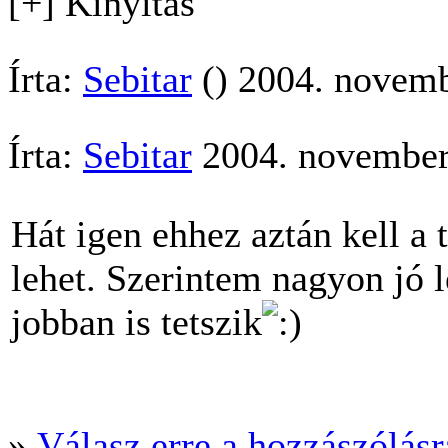
[+] Kinyitás
Írta:
Sebitar
() 2004. novemb
Írta:
Sebitar
2004. november
Hát igen ehhez aztán kell a 
lehet. Szerintem nagyon jó l
jobban is tetszik
»
Válasz erre a hozzászólásra