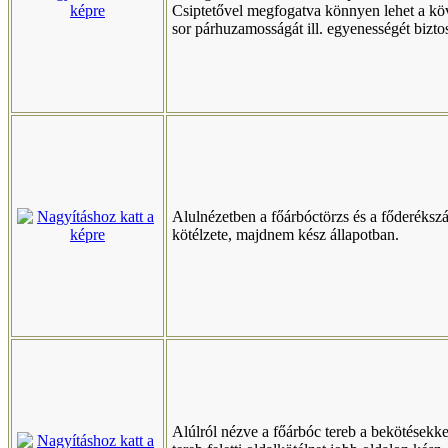
Csiptetővel megfogatva könnyen lehet a kö
sor párhuzamosságát ill. egyenességét biztos
Alulnézetben a főárbóctörzs és a főderékszá
kötélzete, majdnem kész állapotban.
Alúlról nézve a főárbóc tereb a bekötésekke