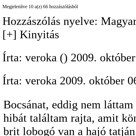
Megjelenítve 10 a(z) 66 hozzászólásból
Hozzászólás nyelve: Magyar
[+] Kinyitás
Írta: veroka () 2009. októbe
Írta: veroka 2009. október 
Bocsánat, eddig nem láttam 
hibát találtam rajta, amit kö
brit lobogó van a hajó tatján