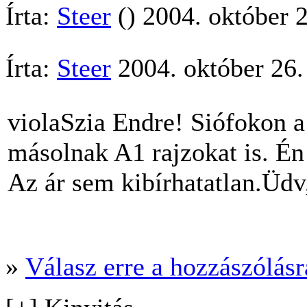
Írta:
Steer
() 2004. október 
Írta:
Steer
2004. október 26.
violaSzia Endre! Siófokon a
másolnak A1 rajzokat is. Én
Az ár sem kibírhatatlan.Üdv
»
Válasz erre a hozzászólásra