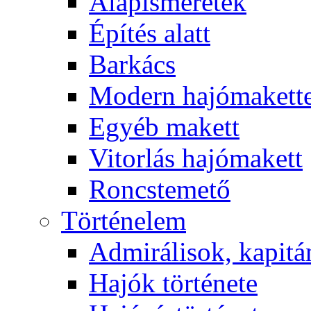
Alapismeretek
Építés alatt
Barkács
Modern hajómakett
Egyéb makett
Vitorlás hajómakett
Roncstemető
Történelem
Admirálisok, kapit
Hajók története