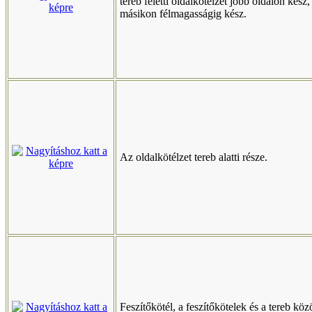
tereb feletti oldalkötélzet jobb oldalon kész,
másikon félmagasságig kész.
Az oldalkötélzet tereb alatti része.
Feszítőkötél, a feszítőkötelek és a tereb köz