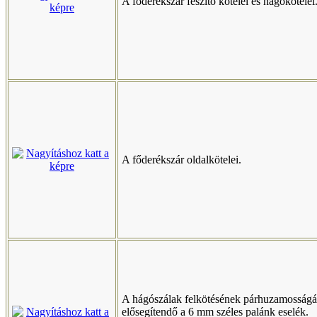
A főderékszár feszítő kötelei és hágókötelei
A főderékszár oldalkötelei.
A hágószálak felkötésének párhuzamosságá
elősegítendő a 6 mm széles palánk eselék.