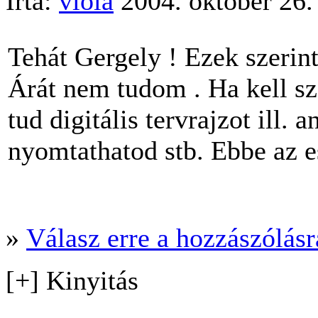
Írta:
viola
2004. október 26.
Tehát Gergely ! Ezek szerin
Árát nem tudom . Ha kell sz
tud digitális tervrajzot ill
nyomtathatod stb. Ebbe az e
»
Válasz erre a hozzászólásra
[+] Kinyitás