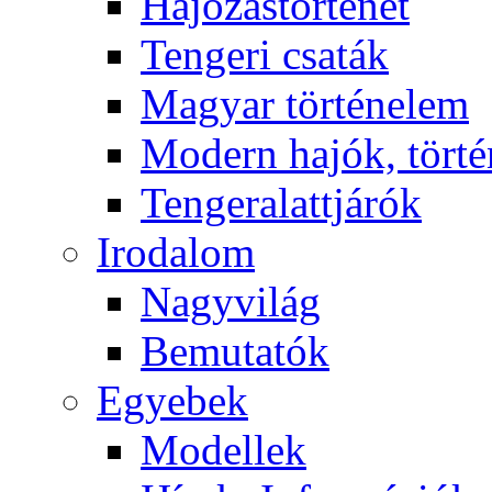
Hajózástörténet
Tengeri csaták
Magyar történelem
Modern hajók, törté
Tengeralattjárók
Irodalom
Nagyvilág
Bemutatók
Egyebek
Modellek