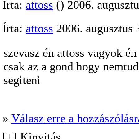
Írta:
attoss
() 2006. augusztu
Írta:
attoss
2006. augusztus 
szevasz én attoss vagyok én
csak az a gond hogy nemtud
segiteni
»
Válasz erre a hozzászólásra
[+] Kinyitás