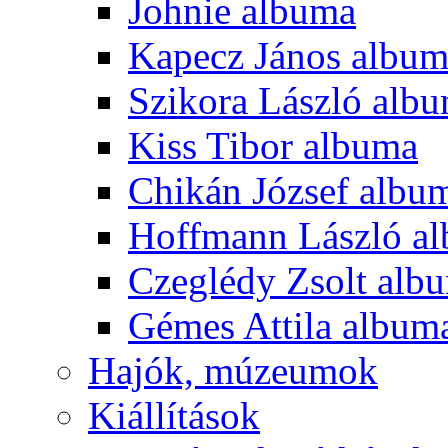
Johnie albuma
Kapecz János albu
Szikora László alb
Kiss Tibor albuma
Chikán József albu
Hoffmann László a
Czeglédy Zsolt alb
Gémes Attila album
Hajók, múzeumok
Kiállítások