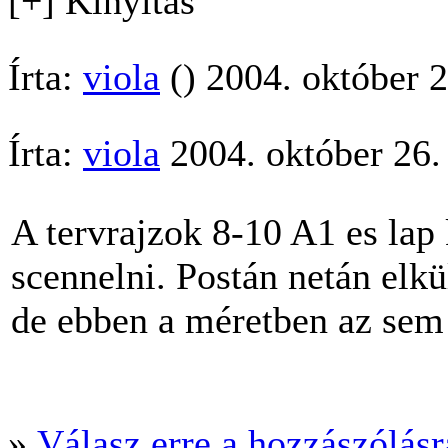
[+] Kinyitás
Írta:
viola
() 2004. október 
Írta:
viola
2004. október 26.
A tervrajzok 8-10 A1 es lap
scennelni. Postán netán elkü
de ebben a méretben az sem
»
Válasz erre a hozzászólásra