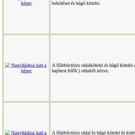
bekötései és hágó kötelei.
A főárbóctörzs oldalkötelei és hágó kötelei a
hajótest felőli ) oldalról nézve.
A főárbóctörzs oldal és hágó kötelei és köté