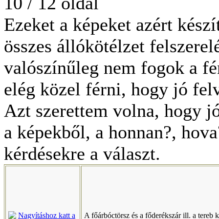
10 / 12 oldal
Ezeket a képeket azért készí
összes állókötélzet felszerel
valószínűleg nem fogok a f
elég közel férni, hogy jó felv
Azt szerettem volna, hogy jó
a képekből, a honnan?, hova
kérdésekre a választ.
A főárbóctörsz és a főderékszár ill. a tereb k