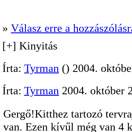
»
Válasz erre a hozzászólásra
[+] Kinyitás
Írta:
Tyrman
() 2004. októbe
Írta:
Tyrman
2004. október 2
Gergő!Kitthez tartozó tervr
van. Ezen kívűl még van 4 k