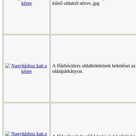
külső oldalról nézve..jpg
A főárbóctörzs oldalköteleinek bekötései az
oldalpárkányon.